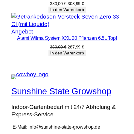
Angebot
Ursprünglicher
Aktueller
380,00
€
303,99
€
Preis
Preis
In den Warenkorb
war:
ist:
380,00 €
303,99 €.
Produkt
Angebot
Atami Wilma System XXL 20 Pflanzen 6,5L Topf
im
Angebot
Ursprünglicher
Aktueller
360,00
€
287,99
€
Preis
Preis
In den Warenkorb
war:
ist:
360,00 €
287,99 €.
Sunshine State Growshop
Indoor-Gartenbedarf mit 24/7 Abholung &
Express-Service.
E-Mail: info@sunshine-state-growshop.de