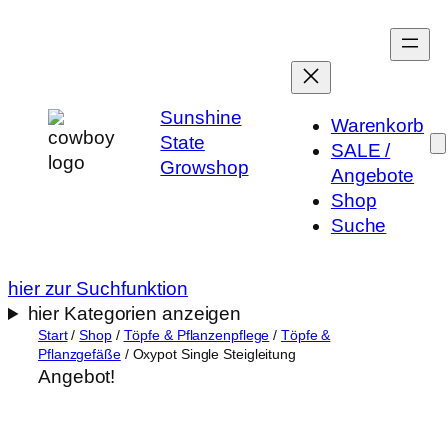
Zum
Inhalt
springen
Sunshine
Warenkorb
State
SALE /
Growshop
Angebote
Shop
Suche
hier zur Suchfunktion
hier Kategorien anzeigen
Start
/
Shop
/
Töpfe & Pflanzenpflege
/
Töpfe &
Pflanzgefäße
/ Oxypot Single Steigleitung
Angebot!