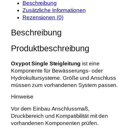
r
s
Beschreibung
S
P
i
Zusätzliche Informationen
i
r
s
Rezensionen (0)
n
e
t
g
Beschreibung
i
:
l
s
5
e
w
,
Produktbeschreibung
S
a
5
t
r
9
e
Oxypot Single Steigleitung
ist eine
:
i
Komponente für Bewässerungs- oder
7
€
g
Hydrokultursysteme. Größe und Anschluss
,
.
l
müssen zum vorhandenen System passen.
0
e
0
Hinweise
i
t
Vor dem Einbau Anschlussmaß,
€
u
Druckbereich und Kompatibilität mit den
n
vorhandenen Komponenten prüfen.
g