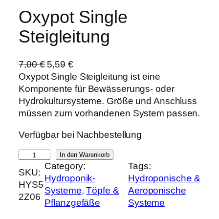
Oxypot Single
Steigleitung
U
A
7,00
€
5,59
€
r
k
Oxypot Single Steigleitung ist eine
s
t
Komponente für Bewässerungs- oder
p
u
Hydrokultursysteme. Größe und Anschluss
r
e
müssen zum vorhandenen System passen.
ü
l
Verfügbar bei Nachbestellung
n
l
g
e
O
In den Warenkorb
l
r
Category:
Tags:
x
SKU:
i
P
Hydroponik-
Hydroponische &
y
HYS5
c
r
Systeme
, 
Töpfe &
Aeroponische
p
2Z06
h
e
Pflanzgefäße
Systeme
o
e
i
t