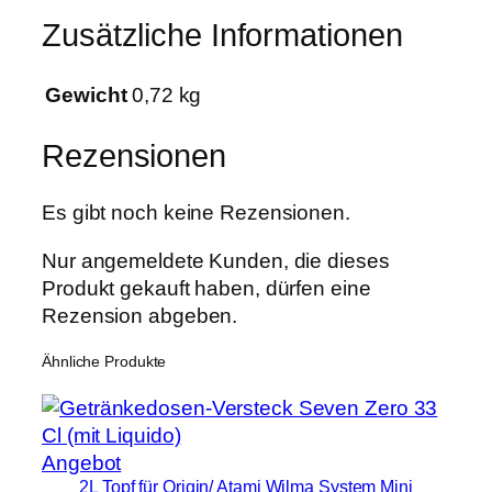
M
Zusätzliche Informationen
e
n
Gewicht
0,72 kg
g
e
Rezensionen
Es gibt noch keine Rezensionen.
Nur angemeldete Kunden, die dieses
Produkt gekauft haben, dürfen eine
Rezension abgeben.
Ähnliche Produkte
Produkt
Angebot
2L Topf für Origin/ Atami Wilma System Mini
im