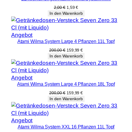
Angebot
Ursprünglicher
Aktueller
2,00
€
1,59
€
Preis
Preis
In den Warenkorb
war:
ist:
2,00 €
1,59 €.
Produkt
Angebot
Atami Wilma System Large 4 Pflanzen 11L Topf
im
Angebot
Ursprünglicher
Aktueller
200,00
€
159,99
€
Preis
Preis
In den Warenkorb
war:
ist:
200,00 €
159,99 €.
Produkt
Angebot
Atami Wilma System Large 4 Pflanzen 18L Topf
im
Angebot
Ursprünglicher
Aktueller
200,00
€
159,99
€
Preis
Preis
In den Warenkorb
war:
ist:
200,00 €
159,99 €.
Produkt
Angebot
Atami Wilma System XXL 16 Pflanzen 11L Topf
im