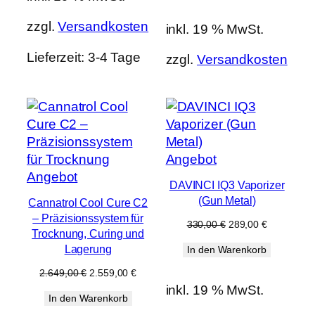
2.349,00 €
2.259,00
zzgl.
Versandkosten
inkl. 19 % MwSt.
Lieferzeit:
3-4 Tage
zzgl.
Versandkosten
Produkt
Angebot
Produkt
im
Angebot
DAVINCI IQ3 Vaporizer
im
Angebot
(Gun Metal)
Cannatrol Cool Cure C2
Angebot
– Präzisionssystem für
Ursprünglicher
Aktueller
330,00
€
289,00
€
Trocknung, Curing und
Preis
Preis
Lagerung
In den Warenkorb
war:
ist:
330,00 €
289,00 €.
Ursprünglicher
Aktueller
2.649,00
€
2.559,00
€
Preis
Preis
inkl. 19 % MwSt.
In den Warenkorb
war:
ist:
2.649,00 €
2.559,00 €.