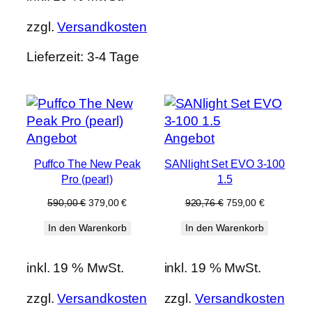
zzgl.
Versandkosten
Lieferzeit:
3-4 Tage
Produkt
Produkt
Angebot
Angebot
im
im
Puffco The New Peak
SANlight Set EVO 3-100
Angebot
Angebot
Pro (pearl)
1.5
Ursprünglicher
Aktueller
Ursprünglicher
Aktueller
590,00
€
379,00
€
920,76
€
759,00
€
Preis
Preis
Preis
Preis
In den Warenkorb
In den Warenkorb
war:
ist:
war:
ist:
590,00 €
379,00 €.
920,76 €
759,00 €.
inkl. 19 % MwSt.
inkl. 19 % MwSt.
zzgl.
Versandkosten
zzgl.
Versandkosten