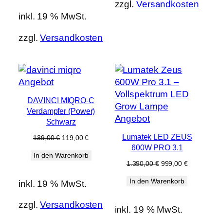
zzgl.
Versandkosten
inkl. 19 % MwSt.
zzgl.
Versandkosten
Produkt
Angebot
im
DAVINCI MIQRO-C
Angebot
Verdampfer (Power)
Produkt
Angebot
Schwarz
im
Lumatek LED ZEUS
Ursprünglicher
Aktueller
139,00
€
119,00
€
Angebot
Preis
Preis
600W PRO 3.1
In den Warenkorb
war:
ist:
Ursprünglicher
Aktueller
1.390,00
€
999,00
€
139,00 €
119,00 €.
Preis
Preis
In den Warenkorb
war:
ist:
inkl. 19 % MwSt.
1.390,00 €
999,00 €.
zzgl.
Versandkosten
inkl. 19 % MwSt.