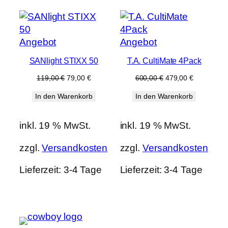
Produkt
Produkt
Angebot
Angebot
im
im
SANlight STIXX 50
T.A. CultiMate 4Pack
Angebot
Angebot
Ursprünglicher
Aktueller
Ursprünglicher
Aktueller
119,00
€
79,00
€
600,00
€
479,00
€
Preis
Preis
Preis
Preis
In den Warenkorb
In den Warenkorb
war:
ist:
war:
ist:
119,00 €
79,00 €.
600,00 €
479,00 €.
inkl. 19 % MwSt.
inkl. 19 % MwSt.
zzgl.
Versandkosten
zzgl.
Versandkosten
Lieferzeit:
3-4 Tage
Lieferzeit:
3-4 Tage