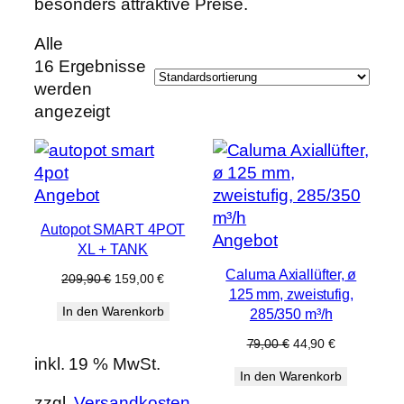
besonders attraktive Preise.
Alle
16 Ergebnisse
werden
angezeigt
Produkt
Angebot
im
Autopot SMART 4POT
Angebot
Produkt
Angebot
XL + TANK
im
Caluma Axiallüfter, ø
Ursprünglicher
Aktueller
209,90
€
159,00
€
Angebot
125 mm, zweistufig,
Preis
Preis
In den Warenkorb
war:
ist:
285/350 m³/h
209,90 €
159,00 €.
Ursprünglicher
Aktueller
79,00
€
44,90
€
Preis
Preis
inkl. 19 % MwSt.
In den Warenkorb
war:
ist:
79,00 €
44,90 €.
zzgl.
Versandkosten