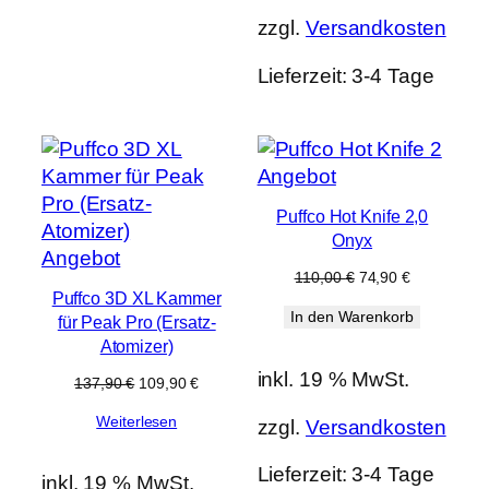
zzgl.
Versandkosten
Lieferzeit:
3-4 Tage
Produkt
Angebot
im
Puffco Hot Knife 2,0
Angebot
Onyx
Produkt
Angebot
Ursprünglicher
Aktueller
110,00
€
74,90
€
im
Preis
Preis
Puffco 3D XL Kammer
Angebot
In den Warenkorb
war:
ist:
für Peak Pro (Ersatz-
110,00 €
74,90 €.
Atomizer)
inkl. 19 % MwSt.
Ursprünglicher
Aktueller
137,90
€
109,90
€
Preis
Preis
Weiterlesen
war:
ist:
zzgl.
Versandkosten
137,90 €
109,90 €.
Lieferzeit:
3-4 Tage
inkl. 19 % MwSt.