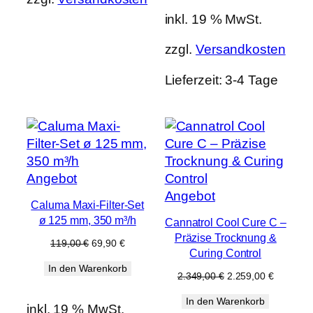
inkl. 19 % MwSt.
zzgl.
Versandkosten
Lieferzeit:
3-4 Tage
Produkt
Angebot
im
Produkt
Angebot
Caluma Maxi-Filter-Set
Angebot
im
ø 125 mm, 350 m³/h
Cannatrol Cool Cure C –
Angebot
Präzise Trocknung &
Ursprünglicher
Aktueller
119,00
€
69,90
€
Curing Control
Preis
Preis
In den Warenkorb
war:
ist:
Ursprünglicher
Aktueller
2.349,00
€
2.259,00
€
119,00 €
69,90 €.
Preis
Preis
In den Warenkorb
war:
ist:
inkl. 19 % MwSt.