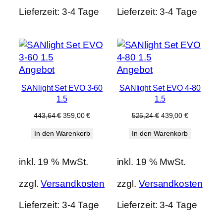
Lieferzeit:
3-4 Tage
Lieferzeit:
3-4 Tage
Produkt
Produkt
Angebot
Angebot
im
im
SANlight Set EVO 3-60
SANlight Set EVO 4-80
Angebot
Angebot
1.5
1.5
Ursprünglicher
Aktueller
Ursprünglicher
Aktueller
443,64
€
359,00
€
525,24
€
439,00
€
Preis
Preis
Preis
Preis
In den Warenkorb
In den Warenkorb
war:
ist:
war:
ist:
443,64 €
359,00 €.
525,24 €
439,00 €.
inkl. 19 % MwSt.
inkl. 19 % MwSt.
zzgl.
Versandkosten
zzgl.
Versandkosten
Lieferzeit:
3-4 Tage
Lieferzeit:
3-4 Tage