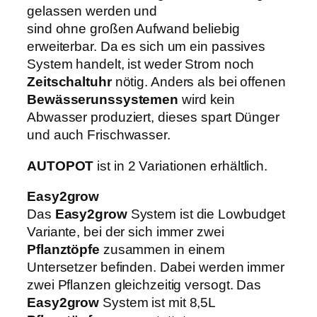
gelassen werden und
e
€
sind ohne großen Aufwand beliebig
n
erweiterbar. Da es sich um ein passives
g
System handelt, ist weder Strom noch
e
Zeitschaltuhr
nötig. Anders als bei offenen
Bewässerunssystemen
wird kein
Abwasser produziert, dieses spart Dünger
und auch Frischwasser.
AUTOPOT
ist in 2 Variationen erhältlich.
Easy2grow
Das
Easy2grow
System ist die Lowbudget
Variante, bei der sich immer zwei
Pflanztöpfe
zusammen in einem
Untersetzer befinden. Dabei werden immer
zwei Pflanzen gleichzeitig versogt. Das
Easy2grow
System ist mit 8,5L