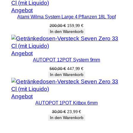
Produkt
Angebot
Atami Wilma System Large 4 Pflanzen 18L Topf
im
Angebot
Ursprünglicher
Aktueller
200,00
€
159,99
€
Preis
Preis
In den Warenkorb
war:
ist:
200,00 €
159,99 €.
Produkt
Angebot
AUTOPOT 12POT System 9mm
im
Angebot
Ursprünglicher
Aktueller
560,00
€
447,99
€
Preis
Preis
In den Warenkorb
war:
ist:
560,00 €
447,99 €.
Produkt
Angebot
AUTOPOT 1POT Kitbox 6mm
im
Angebot
Ursprünglicher
Aktueller
30,00
€
23,99
€
Preis
Preis
In den Warenkorb
war:
ist:
30,00 €
23,99 €.