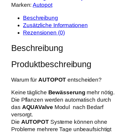
r
s
Marken:
Autopot
O
P
i
T
r
s
Beschreibung
1
e
t
Zusätzliche Informationen
0
i
:
Rezensionen (0)
0
s
2
P
Beschreibung
w
.
O
a
7
T
r
9
Produktbeschreibung
S
:
9
y
3
,
s
Warum für
AUTOPOT
entscheiden?
.
9
t
5
9
Keine tägliche
Bewässerung
mehr nötig.
e
0
Die Pflanzen werden automatisch durch
m
0
€
das
AQUAValve
Modul nach Bedarf
9
,
.
versorgt.
m
0
Die
AUTOPOT
Systeme können ohne
m
0
Probleme mehrere Tage unbeaufsichtigt
M