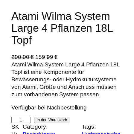
Atami Wilma System
Large 4 Pflanzen 18L
Topf
U
A
200,00
€
159,99
€
r
k
Atami Wilma System Large 4 Pflanzen 18L
s
t
Topf ist eine Komponente für
p
u
Bewässerungs- oder Hydrokultursysteme
r
e
von Atami. Größe und Anschluss müssen
ü
l
zum vorhandenen System passen.
n
l
Verfügbar bei Nachbestellung
g
e
l
r
A
In den Warenkorb
i
P
SK
Category:
Tags:
t
c
r