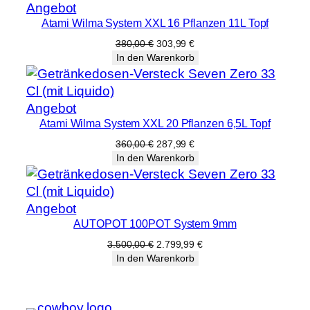
Produkt
Angebot
Atami Wilma System XXL 16 Pflanzen 11L Topf
im
Angebot
Ursprünglicher
Aktueller
380,00
€
303,99
€
Preis
Preis
In den Warenkorb
war:
ist:
380,00 €
303,99 €.
Produkt
Angebot
Atami Wilma System XXL 20 Pflanzen 6,5L Topf
im
Angebot
Ursprünglicher
Aktueller
360,00
€
287,99
€
Preis
Preis
In den Warenkorb
war:
ist:
360,00 €
287,99 €.
Produkt
Angebot
AUTOPOT 100POT System 9mm
im
Angebot
Ursprünglicher
Aktueller
3.500,00
€
2.799,99
€
Preis
Preis
In den Warenkorb
war:
ist:
3.500,00 €
2.799,99 €.