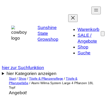
Zum
Inhalt
springen
Sunshine
Warenkorb
State
SALE /
Growshop
Angebote
Shop
Suche
hier zur Suchfunktion
hier Kategorien anzeigen
Start
/
Shop
/
Töpfe & Pflanzenpflege
/
Töpfe &
Pflanzgefäße
/ Atami Wilma System Large 4 Pflanzen 18L
Topf
Angebot!