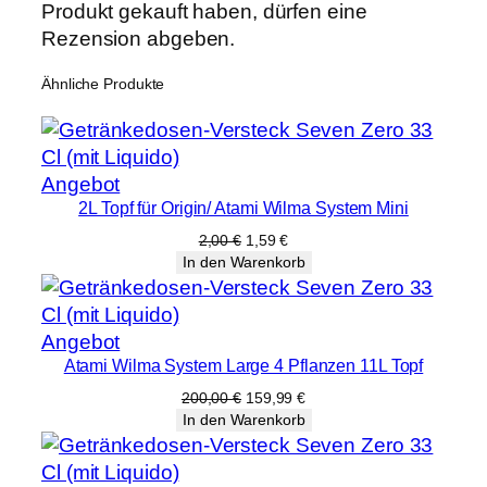
e
Produkt gekauft haben, dürfen eine
n
Rezension abgeben.
g
Ähnliche Produkte
e
Produkt
Angebot
2L Topf für Origin/ Atami Wilma System Mini
im
Angebot
Ursprünglicher
Aktueller
2,00
€
1,59
€
Preis
Preis
In den Warenkorb
war:
ist:
2,00 €
1,59 €.
Produkt
Angebot
Atami Wilma System Large 4 Pflanzen 11L Topf
im
Angebot
Ursprünglicher
Aktueller
200,00
€
159,99
€
Preis
Preis
In den Warenkorb
war:
ist:
200,00 €
159,99 €.