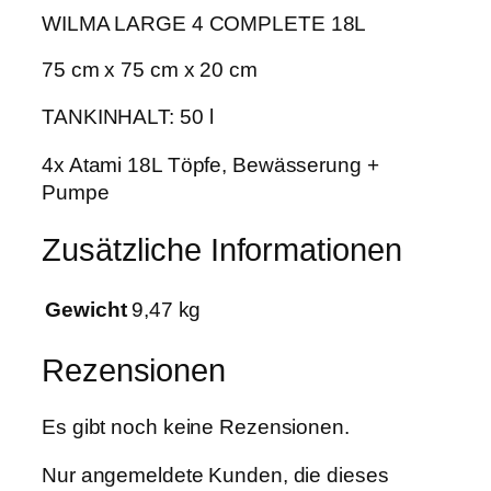
e
WILMA LARGE 4 COMPLETE 18L
4
€
P
75 cm x 75 cm x 20 cm
f
l
TANKINHALT: 50 l
a
4x Atami 18L Töpfe, Bewässerung +
n
Pumpe
z
e
Zusätzliche Informationen
n
1
8
Gewicht
9,47 kg
L
T
Rezensionen
o
p
Es gibt noch keine Rezensionen.
f
M
Nur angemeldete Kunden, die dieses