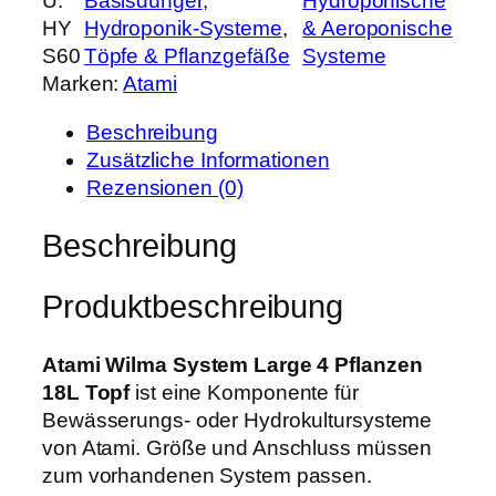
U:
Basisdünger
, 
Hydroponische
a
h
e
HY
Hydroponik-Systeme
, 
& Aeroponische
m
e
i
S60
Töpfe & Pflanzgefäße
Systeme
i
r
s
Marken:
Atami
W
P
i
i
r
s
Beschreibung
l
e
t
Zusätzliche Informationen
m
i
:
Rezensionen (0)
a
s
1
S
Beschreibung
w
5
y
a
9
s
r
,
Produktbeschreibung
t
:
9
e
2
9
m
Atami Wilma System Large 4 Pflanzen
0
L
18L Topf
ist eine Komponente für
0
€
a
Bewässerungs- oder Hydrokultursysteme
,
.
r
von Atami. Größe und Anschluss müssen
0
g
zum vorhandenen System passen.
0