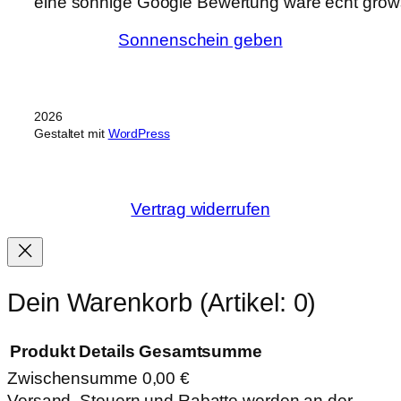
eine sonnige Google Bewertung wäre echt grows
Sonnenschein geben
2026
Gestaltet mit
WordPress
Vertrag widerrufen
Dein Warenkorb
(Artikel: 0)
Produkt
Details
Gesamtsumme
Zwischensumme
0,00 €
Produkte
Versand, Steuern und Rabatte werden an der