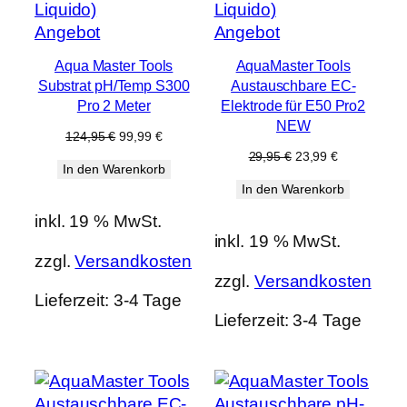
Produkt
Produkt
Angebot
Angebot
im
im
Aqua Master Tools
AquaMaster Tools
Angebot
Angebot
Substrat pH/Temp S300
Austauschbare EC-
Pro 2 Meter
Elektrode für E50 Pro2
NEW
Ursprünglicher
Aktueller
124,95
€
99,99
€
Preis
Preis
Ursprünglicher
Aktueller
29,95
€
23,99
€
In den Warenkorb
war:
ist:
Preis
Preis
124,95 €
99,99 €.
In den Warenkorb
war:
ist:
29,95 €
23,99 €.
inkl. 19 % MwSt.
inkl. 19 % MwSt.
zzgl.
Versandkosten
zzgl.
Versandkosten
Lieferzeit:
3-4 Tage
Lieferzeit:
3-4 Tage