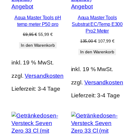
Produkt
Produkt
Angebot
Angebot
im
im
Aqua Master Tools pH
Aqua Master Tools
Angebot
Angebot
temp meter P50 pro
Substrat EC/Temp E300
Pro2 Meter
Ursprünglicher
Aktueller
69,95
€
55,99
€
Preis
Preis
Ursprünglicher
Aktueller
135,00
€
107,99
€
In den Warenkorb
war:
ist:
Preis
Preis
69,95 €
55,99 €.
In den Warenkorb
war:
ist:
135,00 €
107,99 €.
inkl. 19 % MwSt.
inkl. 19 % MwSt.
zzgl.
Versandkosten
zzgl.
Versandkosten
Lieferzeit:
3-4 Tage
Lieferzeit:
3-4 Tage