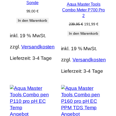
im
Sonde
Aqua Master Tools
Angebot
Combo Meter P700 Pro
99,00
€
2
In den Warenkorb
Ursprünglicher
Aktueller
239,95
€
191,99
€
Preis
Preis
In den Warenkorb
war:
ist:
inkl. 19 % MwSt.
239,95 €
191,99 €.
zzgl.
Versandkosten
inkl. 19 % MwSt.
Lieferzeit:
3-4 Tage
zzgl.
Versandkosten
Lieferzeit:
3-4 Tage
Produkt
Produkt
Angebot
Angebot