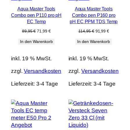
im
im
Aqua Master Tools
Aqua Master Tools
Angebot
Angebot
Combo pen P110 pro pH
Combo pen P160 pro
EC Temp
pH EC PPM TDS Temp
Ursprünglicher
Aktueller
Ursprünglicher
Aktueller
89,95
€
71,99
€
114,95
€
91,99
€
Preis
Preis
Preis
Preis
In den Warenkorb
In den Warenkorb
war:
ist:
war:
ist:
89,95 €
71,99 €.
114,95 €
91,99 €.
inkl. 19 % MwSt.
inkl. 19 % MwSt.
zzgl.
Versandkosten
zzgl.
Versandkosten
Lieferzeit:
3-4 Tage
Lieferzeit:
3-4 Tage
Produkt
Angebot