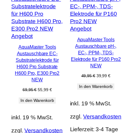
Produkt
Angebot
Produkt
im
Angebot
AquaMaster Tools
im
Angebot
Austauschbare pH-,
AquaMaster Tools
Angebot
EC-, PPM-, TDS-
Austauschbare EC-
Elektrode für P160 Pro2
Substratelektrode für
NEW
H600 Pro Substrate
H600 Pro, E300 Pro2
Ursprünglicher
Aktueller
49,95
€
39,99
€
NEW
Preis
Preis
In den Warenkorb
war:
ist:
Ursprünglicher
Aktueller
69,95
€
55,99
€
49,95 €
39,99 €.
Preis
Preis
In den Warenkorb
war:
ist:
inkl. 19 % MwSt.
69,95 €
55,99 €.
zzgl.
Versandkosten
inkl. 19 % MwSt.
Lieferzeit:
3-4 Tage
zzgl.
Versandkosten