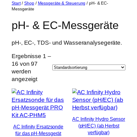
Start
/
Shop
/
Messgeräte & Steuerung
/ pH- & EC-
Messgeräte
pH- & EC-Messgeräte
pH-, EC-, TDS- und Wasseranalysegeräte.
Ergebnisse 1 –
16 von 97
werden
angezeigt
AC Infinity Hydro Sensor
(pH/EC) (ab Herbst
AC Infinity Ersatzsonde
verfügbar)
für das pH-Messgerät