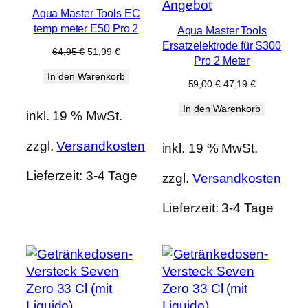
im
Produkt
Angebot
Aqua Master Tools EC
Angebot
im
temp meter E50 Pro 2
Aqua Master Tools
Angebot
Ersatzelektrode für S300
Ursprünglicher
Aktueller
64,95
€
51,99
€
Pro 2 Meter
Preis
Preis
In den Warenkorb
war:
ist:
Ursprünglicher
Aktueller
59,00
€
47,19
€
64,95 €
51,99 €.
Preis
Preis
In den Warenkorb
war:
ist:
inkl. 19 % MwSt.
59,00 €
47,19 €.
zzgl.
Versandkosten
inkl. 19 % MwSt.
Lieferzeit:
3-4 Tage
zzgl.
Versandkosten
Lieferzeit:
3-4 Tage