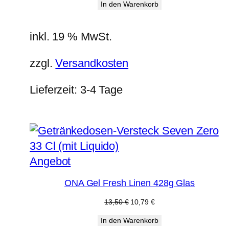
In den Warenkorb
war:
ist:
1,58 €
1,29 €.
inkl. 19 % MwSt.
zzgl.
Versandkosten
Lieferzeit:
3-4 Tage
Produkt
Angebot
im
ONA Gel Fresh Linen 428g Glas
Angebot
Ursprünglicher
Aktueller
13,50
€
10,79
€
Preis
Preis
In den Warenkorb
war:
ist: