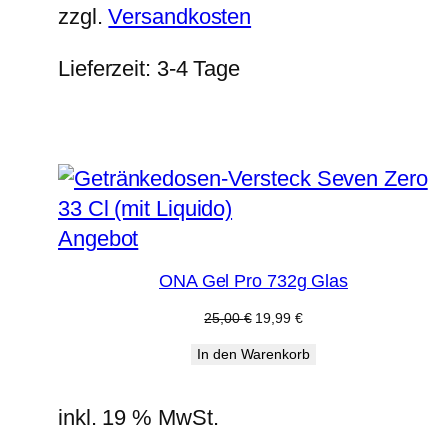
zzgl.
Versandkosten
Lieferzeit:
3-4 Tage
Produkt
Angebot
im
ONA Gel Pro 732g Glas
Angebot
Ursprünglicher
Aktueller
25,00
€
19,99
€
Preis
Preis
In den Warenkorb
war:
ist:
25,00 €
19,99 €.
inkl. 19 % MwSt.