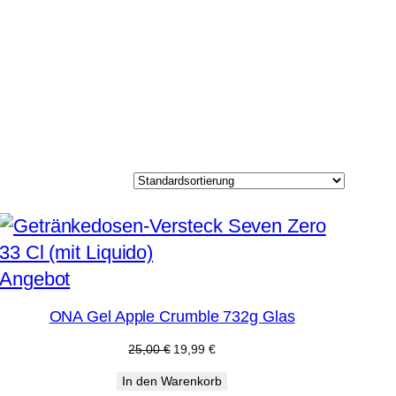
Produkt
Angebot
im
ONA Gel Apple Crumble 732g Glas
Angebot
Ursprünglicher
Aktueller
25,00
€
19,99
€
Preis
Preis
In den Warenkorb
war:
ist: