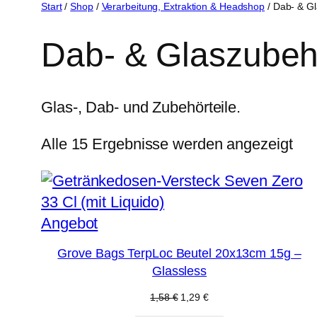
Start
/
Shop
/
Verarbeitung, Extraktion & Headshop
/ Dab- & G
Dab- & Glaszubeh
Glas-, Dab- und Zubehörteile.
Alle 15 Ergebnisse werden angezeigt
Produkt
Angebot
im
Grove Bags TerpLoc Beutel 20x13cm 15g –
Angebot
Glassless
Ursprünglicher
Aktueller
1,58
€
1,29
€
Preis
Preis