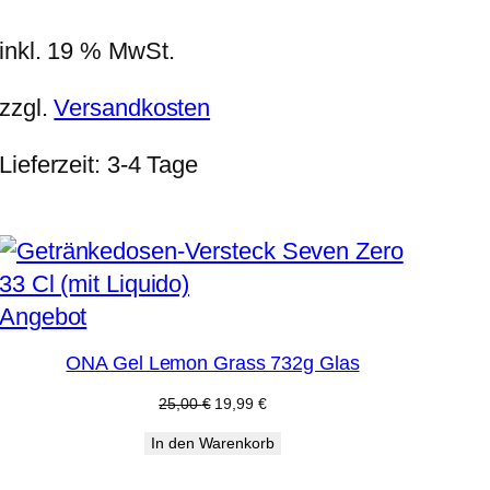
13,90 €
11,09 €.
inkl. 19 % MwSt.
zzgl.
Versandkosten
Lieferzeit:
3-4 Tage
Produkt
Angebot
im
ONA Gel Lemon Grass 732g Glas
Angebot
Ursprünglicher
Aktueller
25,00
€
19,99
€
Preis
Preis
In den Warenkorb
war:
ist:
25,00 €
19,99 €.