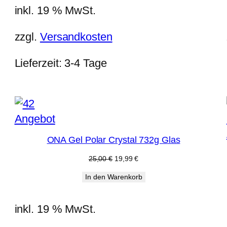
inkl. 19 % MwSt.
zzgl.
Versandkosten
Lieferzeit:
3-4 Tage
Produkt
Angebot
im
ONA Gel Polar Crystal 732g Glas
Angebot
Ursprünglicher
Aktueller
25,00
€
19,99
€
Preis
Preis
In den Warenkorb
war:
ist:
25,00 €
19,99 €.
inkl. 19 % MwSt.