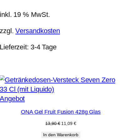
25,00 €
19,99 €.
inkl. 19 % MwSt.
zzgl.
Versandkosten
Lieferzeit:
3-4 Tage
Produkt
Angebot
im
ONA Gel Fruit Fusion 428g Glas
Angebot
Ursprünglicher
Aktueller
13,90
€
11,09
€
Preis
Preis
In den Warenkorb
war:
ist: