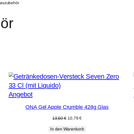
laszubehör
ör
Produkt
Angebot
im
ONA Gel Apple Crumble 428g Glas
Angebot
Ursprünglicher
Aktueller
13,50
€
10,79
€
Preis
Preis
In den Warenkorb
war:
ist: