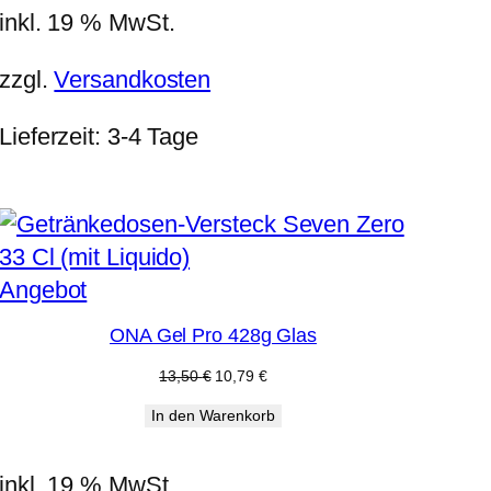
inkl. 19 % MwSt.
zzgl.
Versandkosten
Lieferzeit:
3-4 Tage
Produkt
Angebot
im
ONA Gel Pro 428g Glas
Angebot
Ursprünglicher
Aktueller
13,50
€
10,79
€
Preis
Preis
In den Warenkorb
war:
ist:
13,50 €
10,79 €.
inkl. 19 % MwSt.