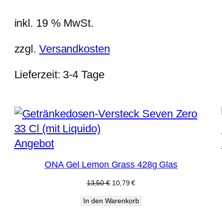
25,00 €
19,99 €.
inkl. 19 % MwSt.
zzgl.
Versandkosten
Lieferzeit:
3-4 Tage
Produkt
Angebot
im
ONA Gel Lemon Grass 428g Glas
Angebot
Ursprünglicher
Aktueller
13,50
€
10,79
€
Preis
Preis
In den Warenkorb
war:
ist:
13,50 €
10,79 €.