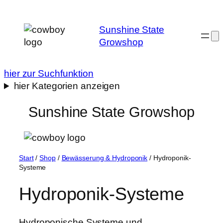
Zum
Inhalt
Sunshine State
springen
Growshop
hier zur Suchfunktion
hier Kategorien anzeigen
Sunshine State Growshop
Start
/
Shop
/
Bewässerung & Hydroponik
/ Hydroponik-
Systeme
Hydroponik-Systeme
Hydroponische Systeme und