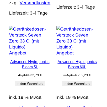
zzgl.
Versandkosten
Lieferzeit:
3-4 Tage
Lieferzeit:
3-4 Tage
Produkt
Produkt
Angebot
Angebot
im
im
Advanced Hydroponics
Advanced Hydroponics
Angebot
Angebot
Bloom 5L
Bloom 60L
Ursprünglicher
Aktueller
Ursprünglicher
Aktueller
41,00
€
32,79
€
365,31
€
292,29
€
Preis
Preis
Preis
Preis
In den Warenkorb
In den Warenkorb
war:
ist:
war:
ist:
41,00 €
32,79 €.
365,31 €
292,29 €.
inkl. 19 % MwSt.
inkl. 19 % MwSt.