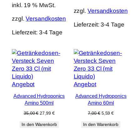
inkl. 19 % MwSt.
zzgl.
Versandkosten
zzgl.
Versandkosten
Lieferzeit:
3-4 Tage
Lieferzeit:
3-4 Tage
Produkt
Produkt
Angebot
Angebot
im
im
Advanced Hydroponics
Advanced Hydroponics
Angebot
Angebot
Amino 500ml
Amino 60ml
Ursprünglicher
Aktueller
Ursprünglicher
Aktueller
35,00
€
27,99
€
7,00
€
5,59
€
Preis
Preis
Preis
Preis
In den Warenkorb
In den Warenkorb
war:
ist:
war:
ist:
35,00 €
27,99 €.
7,00 €
5,59 €.