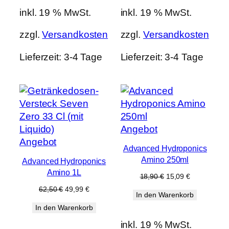
inkl. 19 % MwSt.
inkl. 19 % MwSt.
zzgl.
Versandkosten
zzgl.
Versandkosten
Lieferzeit:
3-4 Tage
Lieferzeit:
3-4 Tage
Produkt
Angebot
Produkt
im
Angebot
Advanced Hydroponics
im
Angebot
Amino 250ml
Advanced Hydroponics
Angebot
Amino 1L
Ursprünglicher
Aktueller
18,90
€
15,09
€
Preis
Preis
Ursprünglicher
Aktueller
62,50
€
49,99
€
In den Warenkorb
war:
ist:
Preis
Preis
18,90 €
15,09 €.
In den Warenkorb
war:
ist:
62,50 €
49,99 €.
inkl. 19 % MwSt.