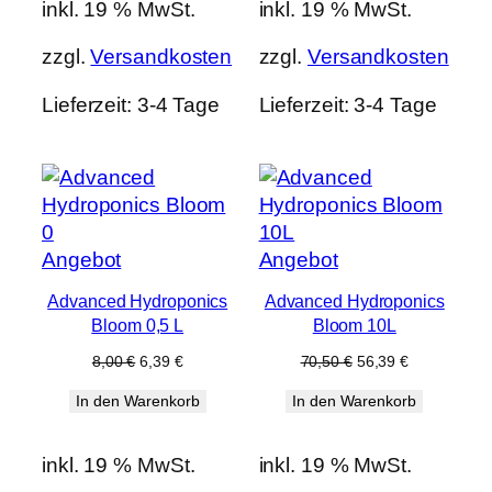
inkl. 19 % MwSt.
inkl. 19 % MwSt.
zzgl.
Versandkosten
zzgl.
Versandkosten
Lieferzeit:
3-4 Tage
Lieferzeit:
3-4 Tage
Produkt
Produkt
Angebot
Angebot
im
im
Advanced Hydroponics
Advanced Hydroponics
Angebot
Angebot
Bloom 0,5 L
Bloom 10L
Ursprünglicher
Aktueller
Ursprünglicher
Aktueller
8,00
€
6,39
€
70,50
€
56,39
€
Preis
Preis
Preis
Preis
In den Warenkorb
In den Warenkorb
war:
ist:
war:
ist:
8,00 €
6,39 €.
70,50 €
56,39 €.
inkl. 19 % MwSt.
inkl. 19 % MwSt.