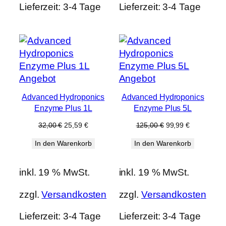
Lieferzeit:
3-4 Tage
Lieferzeit:
3-4 Tage
Produkt
Produkt
Angebot
Angebot
im
im
Advanced Hydroponics
Advanced Hydroponics
Angebot
Angebot
Enzyme Plus 1L
Enzyme Plus 5L
Ursprünglicher
Aktueller
Ursprünglicher
Aktueller
32,00
€
25,59
€
125,00
€
99,99
€
Preis
Preis
Preis
Preis
In den Warenkorb
In den Warenkorb
war:
ist:
war:
ist:
32,00 €
25,59 €.
125,00 €
99,99 €.
inkl. 19 % MwSt.
inkl. 19 % MwSt.
zzgl.
Versandkosten
zzgl.
Versandkosten
Lieferzeit:
3-4 Tage
Lieferzeit:
3-4 Tage