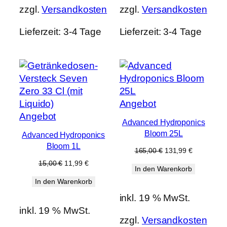
zzgl.
Versandkosten
zzgl.
Versandkosten
Lieferzeit:
3-4 Tage
Lieferzeit:
3-4 Tage
Produkt
Angebot
Produkt
im
Angebot
Advanced Hydroponics
im
Angebot
Bloom 25L
Advanced Hydroponics
Angebot
Bloom 1L
Ursprünglicher
Aktueller
165,00
€
131,99
€
Preis
Preis
Ursprünglicher
Aktueller
15,00
€
11,99
€
In den Warenkorb
war:
ist:
Preis
Preis
165,00 €
131,99 €.
In den Warenkorb
war:
ist:
15,00 €
11,99 €.
inkl. 19 % MwSt.
inkl. 19 % MwSt.
zzgl.
Versandkosten