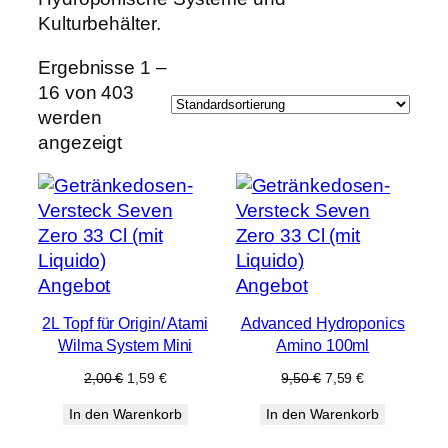
Kulturbehälter.
Ergebnisse 1 –
16 von 403
werden
angezeigt
Produkt
Produkt
Angebot
Angebot
im
im
2L Topf für Origin/ Atami
Advanced Hydroponics
Angebot
Angebot
Wilma System Mini
Amino 100ml
Ursprünglicher
Aktueller
Ursprünglicher
Aktueller
2,00
€
1,59
€
9,50
€
7,59
€
Preis
Preis
Preis
Preis
In den Warenkorb
In den Warenkorb
war:
ist:
war:
ist:
2,00 €
1,59 €.
9,50 €
7,59 €.