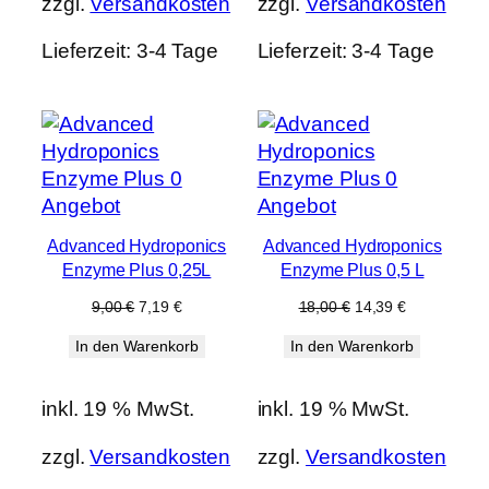
zzgl.
Versandkosten
zzgl.
Versandkosten
Lieferzeit:
3-4 Tage
Lieferzeit:
3-4 Tage
Produkt
Produkt
Angebot
Angebot
im
im
Advanced Hydroponics
Advanced Hydroponics
Angebot
Angebot
Enzyme Plus 0,25L
Enzyme Plus 0,5 L
Ursprünglicher
Aktueller
Ursprünglicher
Aktueller
9,00
€
7,19
€
18,00
€
14,39
€
Preis
Preis
Preis
Preis
In den Warenkorb
In den Warenkorb
war:
ist:
war:
ist:
9,00 €
7,19 €.
18,00 €
14,39 €.
inkl. 19 % MwSt.
inkl. 19 % MwSt.
zzgl.
Versandkosten
zzgl.
Versandkosten