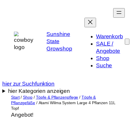
Zum
Inhalt
springen
Sunshine
Warenkorb
State
SALE /
Growshop
Angebote
Shop
Suche
hier zur Suchfunktion
hier Kategorien anzeigen
Start
/
Shop
/
Töpfe & Pflanzenpflege
/
Töpfe &
Pflanzgefäße
/ Atami Wilma System Large 4 Pflanzen 11L
Topf
Angebot!