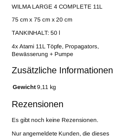
e
WILMA LARGE 4 COMPLETE 11L
4
€
P
75 cm x 75 cm x 20 cm
f
l
TANKINHALT: 50 l
a
4x Atami 11L Töpfe, Propagators,
n
Bewässerung + Pumpe
z
e
Zusätzliche Informationen
n
1
1
Gewicht
9,11 kg
L
T
Rezensionen
o
p
Es gibt noch keine Rezensionen.
f
M
Nur angemeldete Kunden, die dieses