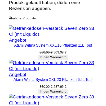
e
Produkt gekauft haben, dürfen eine
n
Rezension abgeben.
g
Ähnliche Produkte
e
Produkt
Angebot
Atami Wilma System XXL 16 Pflanzen 11L Topf
im
Angebot
Ursprünglicher
Aktueller
380,00
€
303,99
€
Preis
Preis
In den Warenkorb
war:
ist:
380,00 €
303,99 €.
Produkt
Angebot
Atami Wilma System XXL 20 Pflanzen 6,5L Topf
im
Angebot
Ursprünglicher
Aktueller
360,00
€
287,99
€
Preis
Preis
In den Warenkorb
war:
ist:
360,00 €
287,99 €.