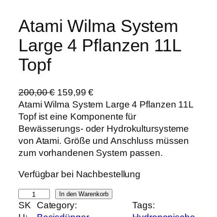
Atami Wilma System
Large 4 Pflanzen 11L
Topf
U
A
200,00
€
159,99
€
r
k
Atami Wilma System Large 4 Pflanzen 11L
s
t
Topf ist eine Komponente für
p
u
Bewässerungs- oder Hydrokultursysteme
r
e
von Atami. Größe und Anschluss müssen
ü
l
zum vorhandenen System passen.
n
l
Verfügbar bei Nachbestellung
g
e
l
r
A
In den Warenkorb
i
P
SK
Category:
Tags:
t
c
r