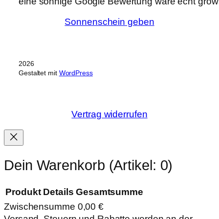
eine sonnige Google Bewertung wäre echt grows
Sonnenschein geben
2026
Gestaltet mit
WordPress
Vertrag widerrufen
Dein Warenkorb
(Artikel: 0)
Produkt
Details
Gesamtsumme
Zwischensumme
0,00 €
Produkte
Versand, Steuern und Rabatte werden an der