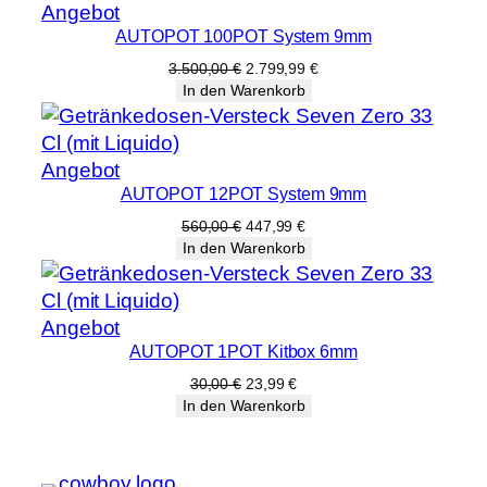
Produkt
Angebot
AUTOPOT 100POT System 9mm
im
Angebot
Ursprünglicher
Aktueller
3.500,00
€
2.799,99
€
Preis
Preis
In den Warenkorb
war:
ist:
3.500,00 €
2.799,99 €.
Produkt
Angebot
AUTOPOT 12POT System 9mm
im
Angebot
Ursprünglicher
Aktueller
560,00
€
447,99
€
Preis
Preis
In den Warenkorb
war:
ist:
560,00 €
447,99 €.
Produkt
Angebot
AUTOPOT 1POT Kitbox 6mm
im
Angebot
Ursprünglicher
Aktueller
30,00
€
23,99
€
Preis
Preis
In den Warenkorb
war:
ist:
30,00 €
23,99 €.