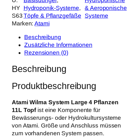
U:
Basisdünger
, 
Hydroponische
a
h
e
HY
Hydroponik-Systeme
, 
& Aeroponische
m
e
i
S63
Töpfe & Pflanzgefäße
Systeme
i
r
s
Marken:
Atami
W
P
i
i
r
s
Beschreibung
l
e
t
Zusätzliche Informationen
m
i
:
Rezensionen (0)
a
s
1
S
Beschreibung
w
5
y
a
9
s
r
,
Produktbeschreibung
t
:
9
e
2
9
m
Atami Wilma System Large 4 Pflanzen
0
L
11L Topf
ist eine Komponente für
0
€
a
Bewässerungs- oder Hydrokultursysteme
,
.
r
von Atami. Größe und Anschluss müssen
0
g
zum vorhandenen System passen.
0