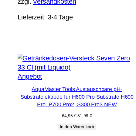
zzgl.
Versandkosten
Lieferzeit:
3-4 Tage
Produkt
Angebot
im
AquaMaster Tools Austauschbare pH-
Angebot
Substratelektrode für H600 Pro Substrate H600
Pro, P700 Pro2, S300 Pro3 NEW
Ursprünglicher
Aktueller
64,95
€
51,99
€
Preis
Preis
In den Warenkorb
war:
ist:
64,95 €
51,99 €.