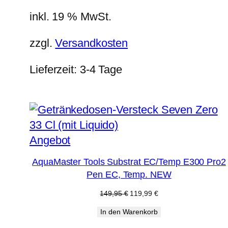
inkl. 19 % MwSt.
zzgl.
Versandkosten
Lieferzeit:
3-4 Tage
Produkt
Angebot
im
AquaMaster Tools Substrat EC/Temp E300 Pro2
Angebot
Pen EC, Temp. NEW
Ursprünglicher
Aktueller
149,95
€
119,99
€
Preis
Preis
In den Warenkorb
war:
ist:
149,95 €
119,99 €.