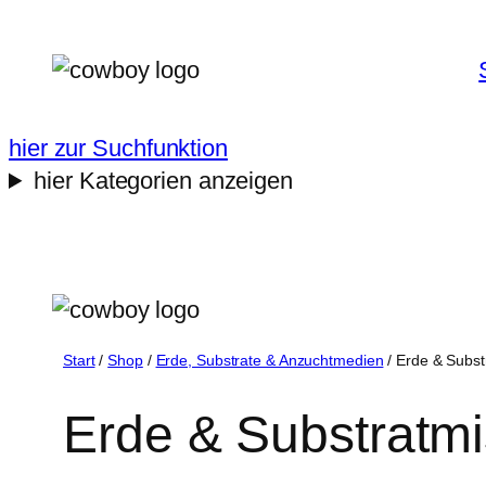
Zum
Inhalt
springen
hier zur Suchfunktion
hier Kategorien anzeigen
Start
/
Shop
/
Erde, Substrate & Anzuchtmedien
/ Erde & Subs
Erde & Substratm