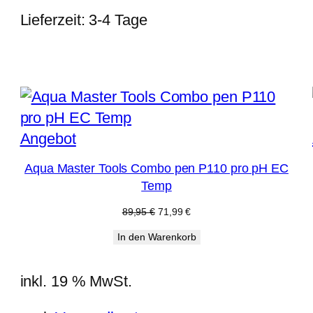
Lieferzeit:
3-4 Tage
Produkt
Angebot
im
Aqua Master Tools Combo pen P110 pro pH EC
Angebot
Temp
Ursprünglicher
Aktueller
89,95
€
71,99
€
Preis
Preis
In den Warenkorb
war:
ist:
89,95 €
71,99 €.
inkl. 19 % MwSt.