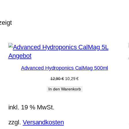
eigt
Produkt
Angebot
im
Advanced Hydroponics CalMag 500ml
Angebot
Ursprünglicher
Aktueller
12,90
€
10,29
€
Preis
Preis
In den Warenkorb
war:
ist:
12,90 €
10,29 €.
inkl. 19 % MwSt.
zzgl.
Versandkosten