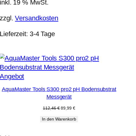
inkl. 19 % MwSt.
zzgl.
Versandkosten
Lieferzeit:
3-4 Tage
Produkt
Angebot
im
AquaMaster Tools S300 pro2 pH Bodensubstrat
Angebot
Messgerät
Ursprünglicher
Aktueller
112,46
€
89,99
€
Preis
Preis
In den Warenkorb
war:
ist:
112,46 €
89,99 €.