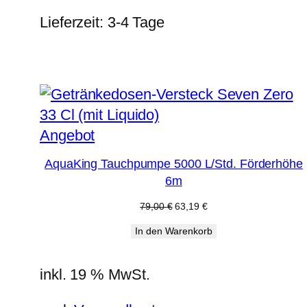
Lieferzeit:
3-4 Tage
Produkt
Angebot
im
AquaKing Tauchpumpe 5000 L/Std. Förderhöhe
Angebot
6m
Ursprünglicher
Aktueller
79,00
€
63,19
€
Preis
Preis
In den Warenkorb
war:
ist:
79,00 €
63,19 €.
inkl. 19 % MwSt.