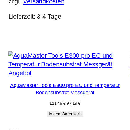
zzgl.
Versandkosten
Lieferzeit:
3-4 Tage
Produkt
Angebot
im
AquaMaster Tools E300 pro EC und Temperatur
Angebot
Bodensubstrat Messgerät
Ursprünglicher
Aktueller
121,46
€
97,19
€
Preis
Preis
In den Warenkorb
war:
ist:
121,46 €
97,19 €.