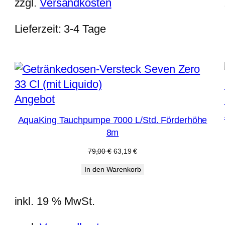
zzgl.
Versandkosten
Lieferzeit:
3-4 Tage
Produkt
Angebot
im
AquaKing Tauchpumpe 7000 L/Std. Förderhöhe
Angebot
8m
Ursprünglicher
Aktueller
79,00
€
63,19
€
Preis
Preis
In den Warenkorb
war:
ist:
79,00 €
63,19 €.
inkl. 19 % MwSt.