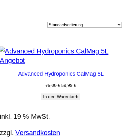
Produkt
Angebot
im
Advanced Hydroponics CalMag 5L
Angebot
Ursprünglicher
Aktueller
75,00
€
59,99
€
Preis
Preis
In den Warenkorb
war:
ist:
75,00 €
59,99 €.
inkl. 19 % MwSt.
zzgl.
Versandkosten