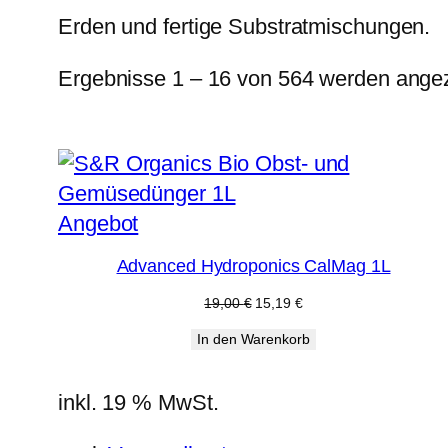
Erden und fertige Substratmischungen.
Ergebnisse 1 – 16 von 564 werden angez
Produkt
Angebot
im
Advanced Hydroponics CalMag 1L
Angebot
Ursprünglicher
Aktueller
19,00
€
15,19
€
Preis
Preis
In den Warenkorb
war:
ist:
19,00 €
15,19 €.
inkl. 19 % MwSt.