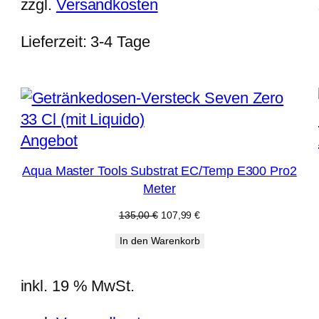
zzgl.
Versandkosten
Lieferzeit:
3-4 Tage
Produkt
Angebot
im
Aqua Master Tools Substrat EC/Temp E300 Pro2
Angebot
Meter
Ursprünglicher
Aktueller
135,00
€
107,99
€
Preis
Preis
In den Warenkorb
war:
ist:
135,00 €
107,99 €.
inkl. 19 % MwSt.