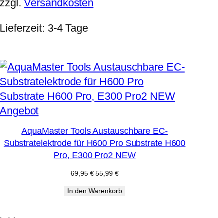
zzgl.
Versandkosten
Lieferzeit:
3-4 Tage
Produkt
Angebot
im
AquaMaster Tools Austauschbare EC-
Angebot
Substratelektrode für H600 Pro Substrate H600
Pro, E300 Pro2 NEW
Ursprünglicher
Aktueller
69,95
€
55,99
€
Preis
Preis
In den Warenkorb
war:
ist:
69,95 €
55,99 €.