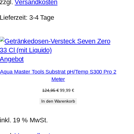
zzgl.
Versandkosten
Lieferzeit:
3-4 Tage
Produkt
Angebot
im
Aqua Master Tools Substrat pH/Temp S300 Pro 2
Angebot
Meter
Ursprünglicher
Aktueller
124,95
€
99,99
€
Preis
Preis
In den Warenkorb
war:
ist:
124,95 €
99,99 €.
inkl. 19 % MwSt.