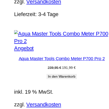
zzgl.
Versandkosten
Lieferzeit:
3-4 Tage
Produkt
Angebot
im
Aqua Master Tools Combo Meter P700 Pro 2
Angebot
Ursprünglicher
Aktueller
239,95
€
191,99
€
Preis
Preis
In den Warenkorb
war:
ist:
239,95 €
191,99 €.
inkl. 19 % MwSt.
zzgl.
Versandkosten