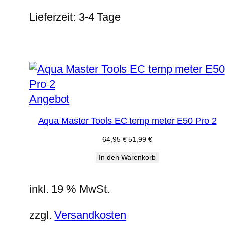
Lieferzeit:
3-4 Tage
Produkt
Angebot
im
Aqua Master Tools EC temp meter E50 Pro 2
Angebot
Ursprünglicher
Aktueller
64,95
€
51,99
€
Preis
Preis
In den Warenkorb
war:
ist:
64,95 €
51,99 €.
inkl. 19 % MwSt.
zzgl.
Versandkosten