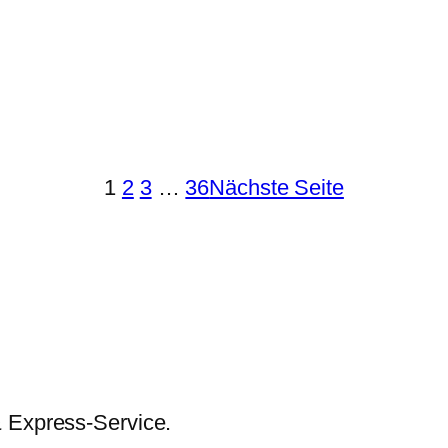
1
2
3
…
36
Nächste Seite
& Express-Service.