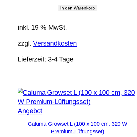
Preis
Preis
In den Warenkorb
war:
ist:
355,00 €
284,09 €.
inkl. 19 % MwSt.
zzgl.
Versandkosten
Lieferzeit:
3-4 Tage
Produkt
Angebot
im
Caluma Growset L (100 x 100 cm, 320 W
Angebot
Premium-Lüftungsset)