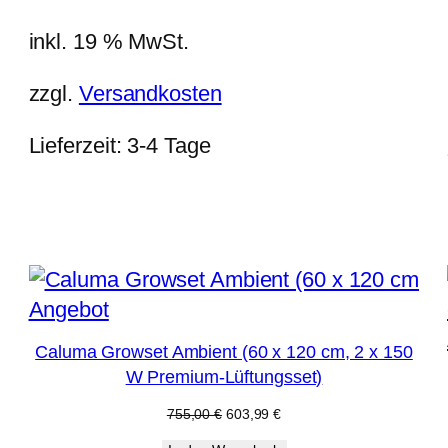
inkl. 19 % MwSt.
zzgl.
Versandkosten
Lieferzeit:
3-4 Tage
Produkt
Angebot
im
Caluma Growset Ambient (60 x 120 cm, 2 x 150
Angebot
W Premium-Lüftungsset)
Ursprünglicher
Aktueller
755,00
€
603,99
€
Preis
Preis