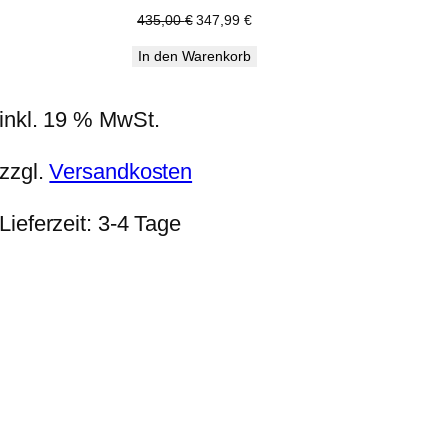
Ursprünglicher
Aktueller
435,00
€
347,99
€
Preis
Preis
In den Warenkorb
war:
ist:
435,00 €
347,99 €.
inkl. 19 % MwSt.
zzgl.
Versandkosten
Lieferzeit:
3-4 Tage