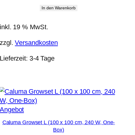
Preis
Preis
In den Warenkorb
war:
ist:
520,00 €
416,09 €.
inkl. 19 % MwSt.
zzgl.
Versandkosten
Lieferzeit:
3-4 Tage
Produkt
Angebot
im
Caluma Growset L (100 x 100 cm, 240 W, One-
Angebot
Box)