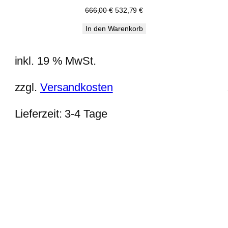
Ursprünglicher
Aktueller
666,00
€
532,79
€
Preis
Preis
In den Warenkorb
war:
ist:
666,00 €
532,79 €.
inkl. 19 % MwSt.
zzgl.
Versandkosten
Lieferzeit:
3-4 Tage