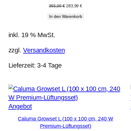
Ursprünglicher
Aktueller
355,00
€
283,99
€
Preis
Preis
In den Warenkorb
war:
ist:
355,00 €
283,99 €.
inkl. 19 % MwSt.
zzgl.
Versandkosten
Lieferzeit:
3-4 Tage
Produkt
Angebot
im
Caluma Growset L (100 x 100 cm, 240 W
Angebot
Premium-Lüftungsset)