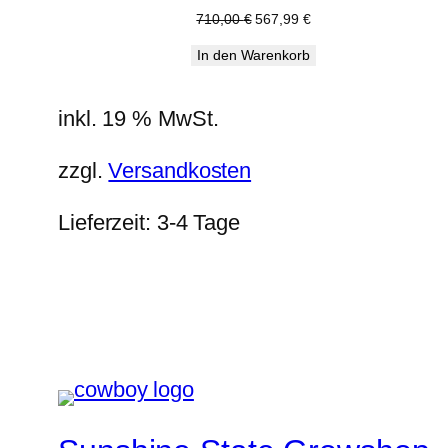
Ursprünglicher
Aktueller
710,00
€
567,99
€
Preis
Preis
In den Warenkorb
war:
ist:
710,00 €
567,99 €.
inkl. 19 % MwSt.
zzgl.
Versandkosten
Lieferzeit:
3-4 Tage