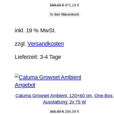
Ursprünglicher
Aktueller
589,00
€
471,19
€
Preis
Preis
In den Warenkorb
war:
ist:
589,00 €
471,19 €.
inkl. 19 % MwSt.
zzgl.
Versandkosten
Lieferzeit:
3-4 Tage
Produkt
Angebot
im
Caluma Growset Ambient, 120×60 cm, One-Box,
Angebot
Ausstattung: 2x 75 W
Ursprünglicher
Aktueller
355,00
€
284,09
€