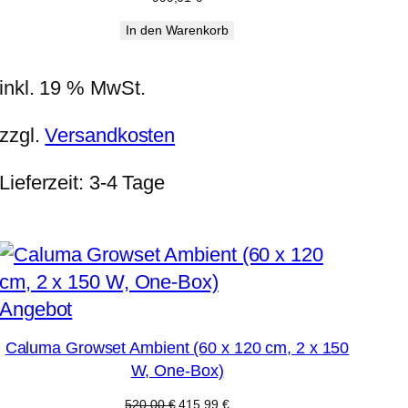
In den Warenkorb
inkl. 19 % MwSt.
zzgl.
Versandkosten
Lieferzeit:
3-4 Tage
Produkt
Angebot
im
Caluma Growset Ambient (60 x 120 cm, 2 x 150
Angebot
W, One-Box)
Ursprünglicher
Aktueller
520,00
€
415,99
€