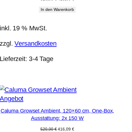
Preis
Preis
In den Warenkorb
war:
ist:
520,00 €
415,99 €.
inkl. 19 % MwSt.
zzgl.
Versandkosten
Lieferzeit:
3-4 Tage
Produkt
Angebot
im
Caluma Growset Ambient, 120×60 cm, One-Box,
Angebot
Ausstattung: 2x 150 W
Ursprünglicher
Aktueller
520,00
€
416,09
€