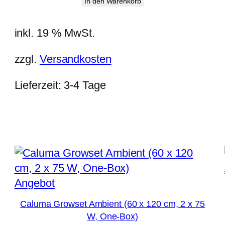
In den Warenkorb
war:
ist:
755,00 €
603,99 €.
inkl. 19 % MwSt.
zzgl.
Versandkosten
Lieferzeit:
3-4 Tage
Produkt
Angebot
im
W
Caluma Growset Ambient (60 x 120 cm, 2 x 75
Angebot
W, One-Box)