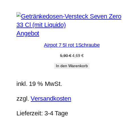
Produkt
Angebot
im
Airpot 7 5l rot 1Schraube
Angebot
Ursprünglicher
Aktueller
5,90
€
4,69
€
Preis
Preis
In den Warenkorb
war:
ist:
5,90 €
4,69 €.
inkl. 19 % MwSt.
zzgl.
Versandkosten
Lieferzeit:
3-4 Tage