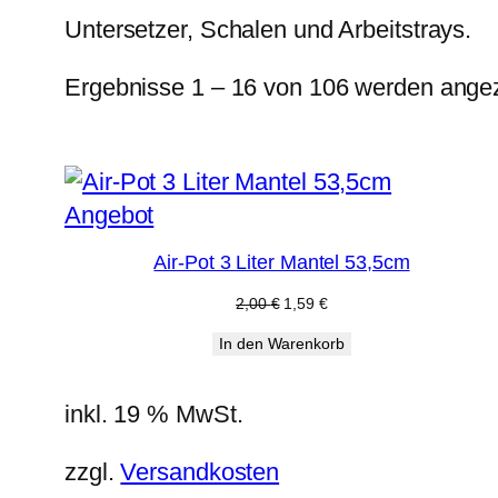
Untersetzer, Schalen und Arbeitstrays.
Ergebnisse 1 – 16 von 106 werden angez
Produkt
Angebot
im
Air-Pot 3 Liter Mantel 53,5cm
Angebot
Ursprünglicher
Aktueller
2,00
€
1,59
€
Preis
Preis
In den Warenkorb
war:
ist:
2,00 €
1,59 €.
inkl. 19 % MwSt.
zzgl.
Versandkosten