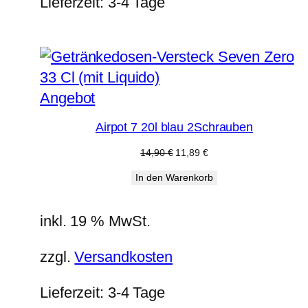
Lieferzeit:
3-4 Tage
Produkt
Angebot
im
Airpot 7 20l blau 2Schrauben
Angebot
Ursprünglicher
Aktueller
14,90
€
11,89
€
Preis
Preis
In den Warenkorb
war:
ist:
14,90 €
11,89 €.
inkl. 19 % MwSt.
zzgl.
Versandkosten
Lieferzeit:
3-4 Tage