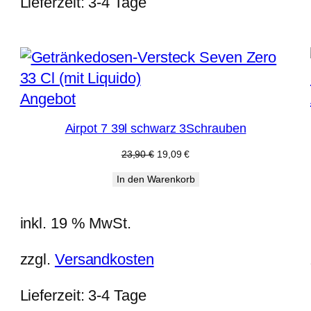
Lieferzeit:
3-4 Tage
Produkt
Angebot
im
Airpot 7 39l schwarz 3Schrauben
Angebot
Ursprünglicher
Aktueller
23,90
€
19,09
€
Preis
Preis
In den Warenkorb
war:
ist:
23,90 €
19,09 €.
inkl. 19 % MwSt.
zzgl.
Versandkosten
Lieferzeit:
3-4 Tage