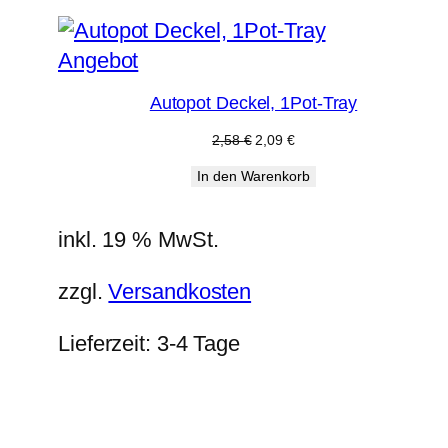
Produkt
Angebot
im
Autopot Deckel, 1Pot-Tray
Angebot
Ursprünglicher
Aktueller
2,58
€
2,09
€
Preis
Preis
In den Warenkorb
war:
ist:
2,58 €
2,09 €.
inkl. 19 % MwSt.
zzgl.
Versandkosten
Lieferzeit:
3-4 Tage