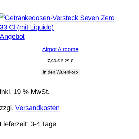
Produkt
Angebot
im
Airpot Airdome
Angebot
Ursprünglicher
Aktueller
7,90
€
6,29
€
Preis
Preis
In den Warenkorb
war:
ist:
7,90 €
6,29 €.
inkl. 19 % MwSt.
zzgl.
Versandkosten
Lieferzeit:
3-4 Tage