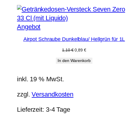
Produkt
Angebot
im
Airpot Schraube Dunkelblau/ Hellgrün für 1L
Angebot
Ursprünglicher
Aktueller
1,10
€
0,89
€
Preis
Preis
In den Warenkorb
war:
ist:
1,10 €
0,89 €.
inkl. 19 % MwSt.
zzgl.
Versandkosten
Lieferzeit:
3-4 Tage