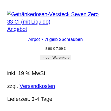
Produkt
Angebot
im
Airpot 7 7l gelb 2Schrauben
Angebot
Ursprünglicher
Aktueller
8,90
€
7,09
€
Preis
Preis
In den Warenkorb
war:
ist:
8,90 €
7,09 €.
inkl. 19 % MwSt.
zzgl.
Versandkosten
Lieferzeit:
3-4 Tage