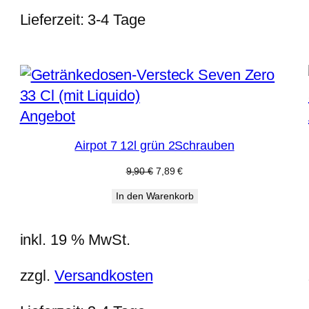
Lieferzeit:
3-4 Tage
Produkt
Angebot
im
Airpot 7 12l grün 2Schrauben
Angebot
Ursprünglicher
Aktueller
9,90
€
7,89
€
Preis
Preis
In den Warenkorb
war:
ist:
9,90 €
7,89 €.
inkl. 19 % MwSt.
zzgl.
Versandkosten