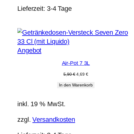
Lieferzeit:
3-4 Tage
Produkt
Angebot
im
Air-Pot 7 3L
Angebot
Ursprünglicher
Aktueller
5,90
€
4,69
€
Preis
Preis
In den Warenkorb
war:
ist:
5,90 €
4,69 €.
inkl. 19 % MwSt.
zzgl.
Versandkosten