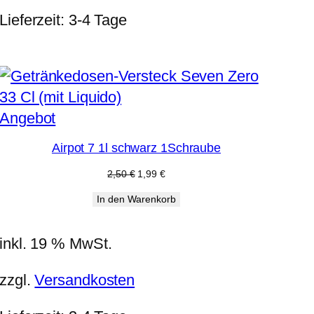
Lieferzeit:
3-4 Tage
Produkt
Angebot
im
Airpot 7 1l schwarz 1Schraube
Angebot
Ursprünglicher
Aktueller
2,50
€
1,99
€
Preis
Preis
In den Warenkorb
war:
ist:
2,50 €
1,99 €.
inkl. 19 % MwSt.
zzgl.
Versandkosten