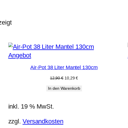
eigt
Produkt
Angebot
im
Air-Pot 38 Liter Mantel 130cm
Angebot
Ursprünglicher
Aktueller
12,90
€
10,29
€
Preis
Preis
In den Warenkorb
war:
ist:
12,90 €
10,29 €.
inkl. 19 % MwSt.
zzgl.
Versandkosten