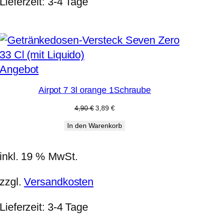
Lieferzeit:
3-4 Tage
Produkt
Angebot
im
Airpot 7 3l orange 1Schraube
Angebot
Ursprünglicher
Aktueller
4,90
€
3,89
€
Preis
Preis
In den Warenkorb
war:
ist:
4,90 €
3,89 €.
inkl. 19 % MwSt.
zzgl.
Versandkosten
Lieferzeit:
3-4 Tage