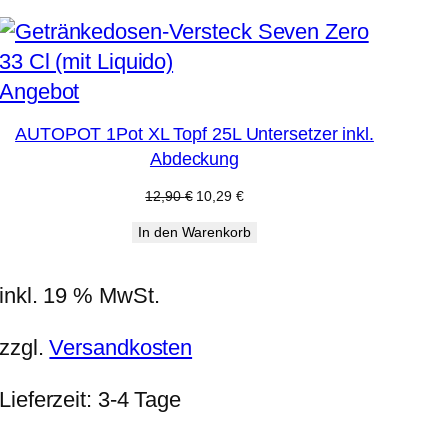
Produkt
Angebot
im
AUTOPOT 1Pot XL Topf 25L Untersetzer inkl.
Angebot
Abdeckung
Ursprünglicher
Aktueller
12,90
€
10,29
€
Preis
Preis
In den Warenkorb
war:
ist:
12,90 €
10,29 €.
inkl. 19 % MwSt.
zzgl.
Versandkosten
Lieferzeit:
3-4 Tage