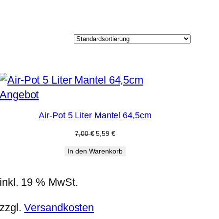
Produkt
Angebot
im
Air-Pot 5 Liter Mantel 64,5cm
Angebot
Ursprünglicher
Aktueller
7,00
€
5,59
€
Preis
Preis
In den Warenkorb
war:
ist:
7,00 €
5,59 €.
inkl. 19 % MwSt.
zzgl.
Versandkosten