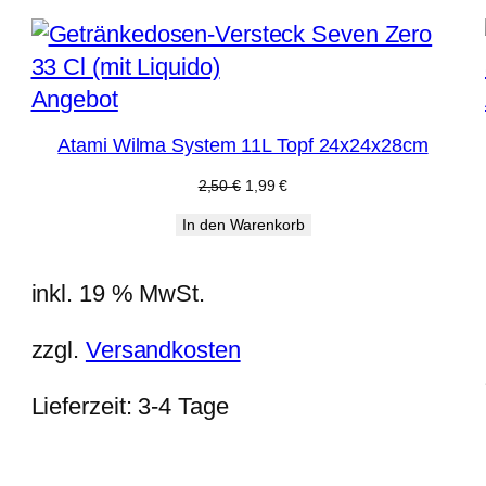
Produkt
Angebot
im
Atami Wilma System 11L Topf 24x24x28cm
Angebot
Ursprünglicher
Aktueller
2,50
€
1,99
€
Preis
Preis
In den Warenkorb
war:
ist:
2,50 €
1,99 €.
inkl. 19 % MwSt.
zzgl.
Versandkosten
Lieferzeit:
3-4 Tage