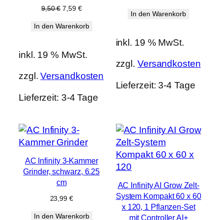
Ursprünglicher
Aktueller
9,50
€
7,59
€
In den Warenkorb
Preis
Preis
In den Warenkorb
war:
ist:
9,50 €
7,59 €.
inkl. 19 % MwSt.
inkl. 19 % MwSt.
zzgl.
Versandkosten
zzgl.
Versandkosten
Lieferzeit:
3-4 Tage
Lieferzeit:
3-4 Tage
AC Infinity 3-Kammer
Grinder, schwarz, 6.25
cm
AC Infinity AI Grow Zelt-
System Kompakt 60 x 60
23,99
€
x 120, 1 Pflanzen-Set
In den Warenkorb
mit Controller AI+