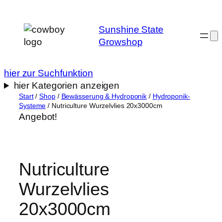
Zum
Inhalt
Sunshine State
springen
Growshop
hier zur Suchfunktion
hier Kategorien anzeigen
Start
/
Shop
/
Bewässerung & Hydroponik
/
Hydroponik-
Systeme
/ Nutriculture Wurzelvlies 20x3000cm
Angebot!
Nutriculture
Wurzelvlies
20x3000cm