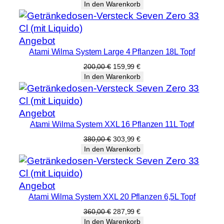
Preis
Preis
In den Warenkorb
war:
ist:
200,00 €
159,99 €.
Produkt
Angebot
Atami Wilma System Large 4 Pflanzen 18L Topf
im
Angebot
Ursprünglicher
Aktueller
200,00
€
159,99
€
Preis
Preis
In den Warenkorb
war:
ist:
200,00 €
159,99 €.
Produkt
Angebot
Atami Wilma System XXL 16 Pflanzen 11L Topf
im
Angebot
Ursprünglicher
Aktueller
380,00
€
303,99
€
Preis
Preis
In den Warenkorb
war:
ist:
380,00 €
303,99 €.
Produkt
Angebot
Atami Wilma System XXL 20 Pflanzen 6,5L Topf
im
Angebot
Ursprünglicher
Aktueller
360,00
€
287,99
€
Preis
Preis
In den Warenkorb