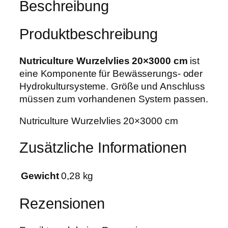
Beschreibung
i
:
u
s
1
r
w
1
Produktbeschreibung
e
a
,
W
r
9
u
Nutriculture Wurzelvlies 20×3000 cm
ist
:
9
r
eine Komponente für Bewässerungs- oder
1
z
Hydrokultursysteme. Größe und Anschluss
5
€
e
müssen zum vorhandenen System passen.
,
.
l
0
Nutriculture Wurzelvlies 20×3000 cm
v
0
l
Zusätzliche Informationen
i
€
e
s
Gewicht
0,28 kg
2
0
Rezensionen
x
3