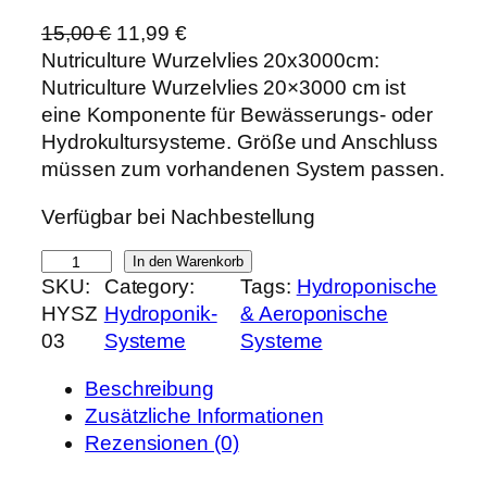
U
A
15,00
€
11,99
€
r
k
Nutriculture Wurzelvlies 20x3000cm:
s
t
Nutriculture Wurzelvlies 20×3000 cm ist
p
u
eine Komponente für Bewässerungs- oder
r
e
Hydrokultursysteme. Größe und Anschluss
ü
l
müssen zum vorhandenen System passen.
n
l
Verfügbar bei Nachbestellung
g
e
l
r
N
In den Warenkorb
i
P
SKU:
Category:
Tags:
Hydroponische
u
c
r
HYSZ
Hydroponik-
& Aeroponische
t
h
e
03
Systeme
Systeme
r
e
i
i
r
s
Beschreibung
c
P
i
Zusätzliche Informationen
u
r
s
Rezensionen (0)
l
e
t
t