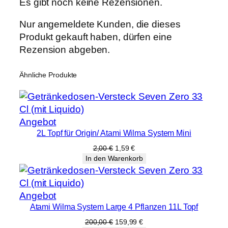
Es gibt noch keine Rezensionen.
0
0
Nur angemeldete Kunden, die dieses
0
Produkt gekauft haben, dürfen eine
c
Rezension abgeben.
m
M
Ähnliche Produkte
e
n
g
Produkt
Angebot
e
2L Topf für Origin/ Atami Wilma System Mini
im
Angebot
Ursprünglicher
Aktueller
2,00
€
1,59
€
Preis
Preis
In den Warenkorb
war:
ist:
2,00 €
1,59 €.
Produkt
Angebot
Atami Wilma System Large 4 Pflanzen 11L Topf
im
Angebot
Ursprünglicher
Aktueller
200,00
€
159,99
€