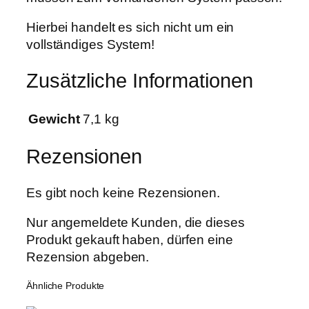
0
y
0
Hierbei handelt es sich nicht um ein
s
vollständiges System!
t
€
e
Zusätzliche Informationen
m
X
X
Gewicht
7,1 kg
L
9
Rezensionen
P
f
Es gibt noch keine Rezensionen.
l
a
Nur angemeldete Kunden, die dieses
n
Produkt gekauft haben, dürfen eine
z
Rezension abgeben.
e
Ähnliche Produkte
n
1