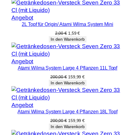
8
L
Produkt
Angebot
T
2L Topf für Origin/ Atami Wilma System Mini
im
o
Angebot
Ursprünglicher
Aktueller
2,00
€
1,59
€
p
Preis
Preis
In den Warenkorb
f
war:
ist:
2,00 €
1,59 €.
D
e
Produkt
Angebot
c
Atami Wilma System Large 4 Pflanzen 11L Topf
im
k
Angebot
Ursprünglicher
Aktueller
200,00
€
159,99
€
e
Preis
Preis
In den Warenkorb
war:
ist:
l
200,00 €
159,99 €.
M
e
Produkt
Angebot
Atami Wilma System Large 4 Pflanzen 18L Topf
n
im
g
Angebot
Ursprünglicher
Aktueller
200,00
€
159,99
€
Preis
Preis
e
In den Warenkorb
war:
ist: