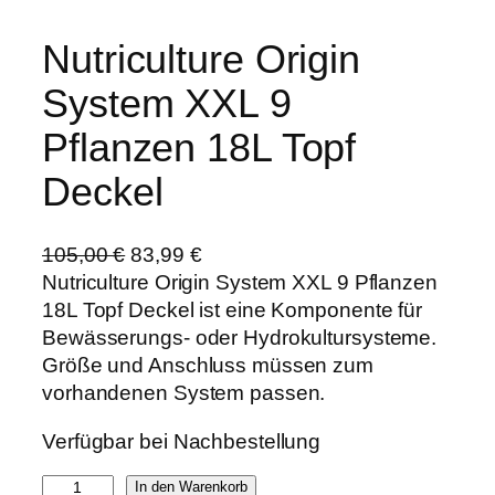
Nutriculture Origin
System XXL 9
Pflanzen 18L Topf
Deckel
U
A
105,00
€
83,99
€
r
k
Nutriculture Origin System XXL 9 Pflanzen
s
t
18L Topf Deckel ist eine Komponente für
p
u
Bewässerungs- oder Hydrokultursysteme.
r
e
Größe und Anschluss müssen zum
ü
l
vorhandenen System passen.
n
l
Verfügbar bei Nachbestellung
g
e
l
r
N
In den Warenkorb