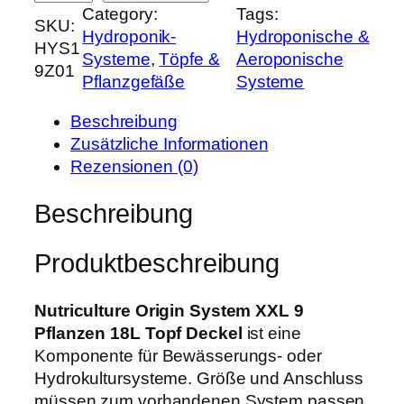
i
P
Category:
Tags:
u
SKU:
c
r
Hydroponik-
Hydroponische &
t
HYS1
h
e
Systeme
, 
Töpfe &
Aeroponische
r
9Z01
e
i
Pflanzgefäße
Systeme
i
r
s
c
P
i
Beschreibung
u
r
s
Zusätzliche Informationen
l
e
t
Rezensionen (0)
t
i
:
u
Beschreibung
s
8
r
w
3
e
a
,
Produktbeschreibung
O
r
9
r
:
9
i
Nutriculture Origin System XXL 9
1
g
Pflanzen 18L Topf Deckel
ist eine
0
€
i
Komponente für Bewässerungs- oder
5
.
n
Hydrokultursysteme. Größe und Anschluss
,
S
müssen zum vorhandenen System passen.