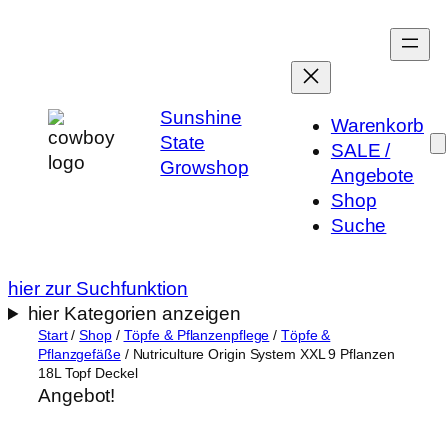
Zum
Inhalt
springen
Sunshine
Warenkorb
State
SALE /
Growshop
Angebote
Shop
Suche
hier zur Suchfunktion
hier Kategorien anzeigen
Start
/
Shop
/
Töpfe & Pflanzenpflege
/
Töpfe &
Pflanzgefäße
/ Nutriculture Origin System XXL 9 Pflanzen
18L Topf Deckel
Angebot!