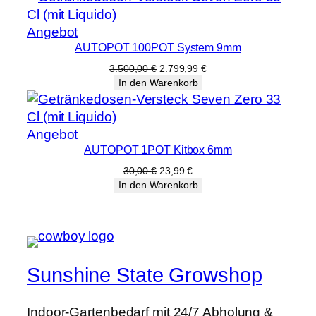
200,00 €
159,99 €.
Produkt
Angebot
AUTOPOT 100POT System 9mm
im
Angebot
Ursprünglicher
Aktueller
3.500,00
€
2.799,99
€
Preis
Preis
In den Warenkorb
war:
ist:
3.500,00 €
2.799,99 €.
Produkt
Angebot
AUTOPOT 1POT Kitbox 6mm
im
Angebot
Ursprünglicher
Aktueller
30,00
€
23,99
€
Preis
Preis
In den Warenkorb
war:
ist:
30,00 €
23,99 €.
Sunshine State Growshop
Indoor-Gartenbedarf mit 24/7 Abholung &