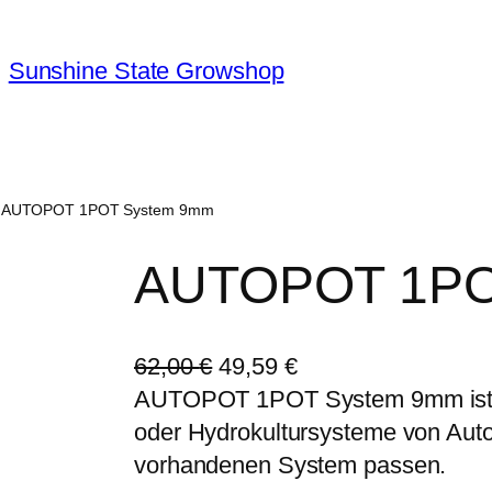
Sunshine State Growshop
 AUTOPOT 1POT System 9mm
AUTOPOT 1PO
U
A
62,00
€
49,59
€
r
k
AUTOPOT 1POT System 9mm ist 
s
t
oder Hydrokultursysteme von Aut
p
u
vorhandenen System passen.