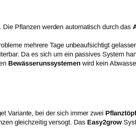
w
9
s
a
,
t
r
5
e
. Die Pflanzen werden automatisch durch das
:
9
m
6
9
bleme mehrere Tage unbeaufsichtigt gelasse
2
€
m
terbar. Da es sich um ein passives System han
,
.
m
nen
Bewässerunssystemen
wird kein Abwasser
0
M
0
e
n
€
g
e
t Variante, bei der sich immer zwei
Pflanztöp
zen gleichzeitig versogt. Das
Easy2grow
Syst