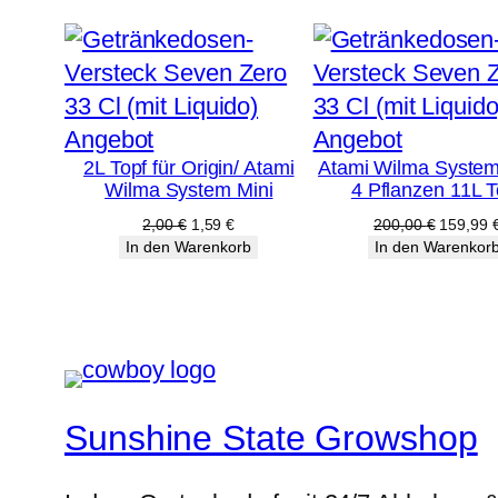
Produkt
Produkt
Angebot
Angebot
2L Topf für Origin/ Atami
Atami Wilma System
im
im
Wilma System Mini
4 Pflanzen 11L T
Angebot
Angebot
Ursprünglicher
Aktueller
Ursprüng
2,00
€
1,59
€
200,00
€
159,99
Preis
Preis
Preis
In den Warenkorb
In den Warenkor
war:
ist:
war:
2,00 €
1,59 €.
200,00 
Sunshine State Growshop