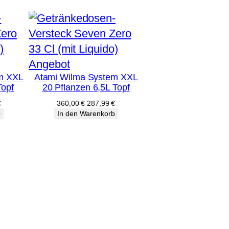
Produkt
Angebot
m XXL
Atami Wilma System XXL
im
Topf
20 Pflanzen 6,5L Topf
Angebot
licher
Aktueller
Ursprünglicher
Aktueller
€
360,00
€
287,99
€
Preis
Preis
Preis
b
In den Warenkorb
ist:
war:
ist:
€
303,99 €.
360,00 €
287,99 €.