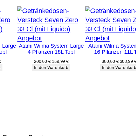
Produkt
Produkt
Angebot
Angebot
 Large
Atami Wilma System Large
Atami Wilma Syste
im
im
opf
4 Pflanzen 18L Topf
16 Pflanzen 11L 
Angebot
Angebot
licher
Aktueller
Ursprünglicher
Aktueller
Ursprüng
€
200,00
€
159,99
€
380,00
€
303,99
Preis
Preis
Preis
Preis
b
In den Warenkorb
In den Warenkor
ist:
war:
ist:
war:
€
159,99 €.
200,00 €
159,99 €.
380,00 