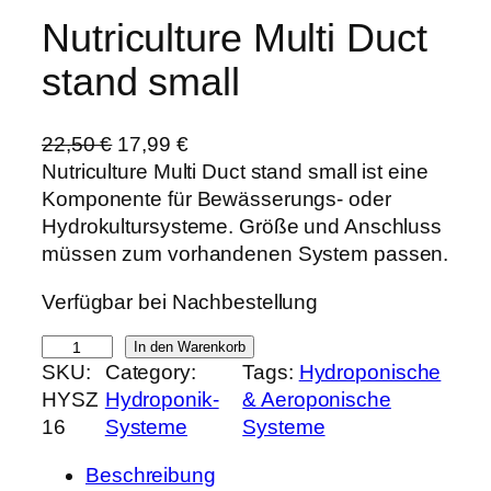
Nutriculture Multi Duct
stand small
U
A
22,50
€
17,99
€
r
k
Nutriculture Multi Duct stand small ist eine
s
t
Komponente für Bewässerungs- oder
p
u
Hydrokultursysteme. Größe und Anschluss
r
e
müssen zum vorhandenen System passen.
ü
l
Verfügbar bei Nachbestellung
n
l
g
e
N
In den Warenkorb
l
r
SKU:
Category:
Tags:
Hydroponische
u
i
P
HYSZ
Hydroponik-
& Aeroponische
t
c
r
16
Systeme
Systeme
r
h
e
i
e
i
Beschreibung
c