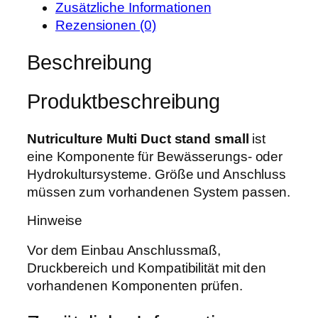
r
s
Zusätzliche Informationen
u
P
i
Rezensionen (0)
l
r
s
t
Beschreibung
e
t
u
i
:
r
s
1
Produktbeschreibung
e
w
7
M
a
,
u
Nutriculture Multi Duct stand small
ist
r
9
l
eine Komponente für Bewässerungs- oder
:
9
t
Hydrokultursysteme. Größe und Anschluss
2
i
müssen zum vorhandenen System passen.
2
€
D
,
.
Hinweise
u
5
c
Vor dem Einbau Anschlussmaß,
0
t
Druckbereich und Kompatibilität mit den
s
vorhandenen Komponenten prüfen.
€
t
a