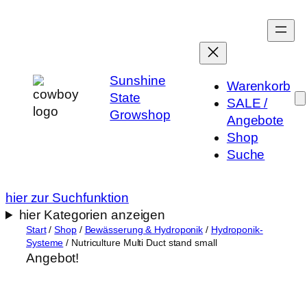
Zum
Inhalt
springen
Sunshine
Warenkorb
State
SALE /
Growshop
Angebote
Shop
Suche
hier zur Suchfunktion
hier Kategorien anzeigen
Start
/
Shop
/
Bewässerung & Hydroponik
/
Hydroponik-
Systeme
/ Nutriculture Multi Duct stand small
Angebot!