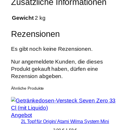
Zusätzliche Informationen
n
d
Gewicht
2 kg
s
m
Rezensionen
a
l
Es gibt noch keine Rezensionen.
l
M
Nur angemeldete Kunden, die dieses
e
Produkt gekauft haben, dürfen eine
n
Rezension abgeben.
g
e
Ähnliche Produkte
Produkt
Angebot
2L Topf für Origin/ Atami Wilma System Mini
im
Angebot
Ursprünglicher
Aktueller
2,00
€
1,59
€