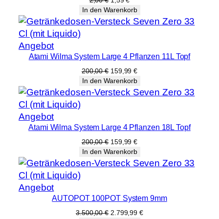
Preis
Preis
In den Warenkorb
war:
ist:
2,00 €
1,59 €.
Produkt
Angebot
Atami Wilma System Large 4 Pflanzen 11L Topf
im
Angebot
Ursprünglicher
Aktueller
200,00
€
159,99
€
Preis
Preis
In den Warenkorb
war:
ist:
200,00 €
159,99 €.
Produkt
Angebot
Atami Wilma System Large 4 Pflanzen 18L Topf
im
Angebot
Ursprünglicher
Aktueller
200,00
€
159,99
€
Preis
Preis
In den Warenkorb
war:
ist:
200,00 €
159,99 €.
Produkt
Angebot
AUTOPOT 100POT System 9mm
im
Angebot
Ursprünglicher
Aktueller
3.500,00
€
2.799,99
€