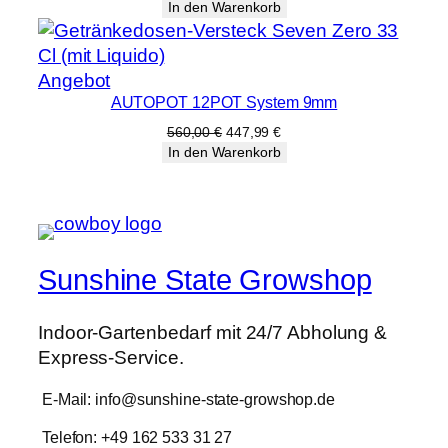
Preis
Preis
In den Warenkorb
war:
ist:
3.500,00 €
2.799,99 €.
Produkt
Angebot
AUTOPOT 12POT System 9mm
im
Angebot
Ursprünglicher
Aktueller
560,00
€
447,99
€
Preis
Preis
In den Warenkorb
war:
ist:
560,00 €
447,99 €.
Sunshine State Growshop
Indoor-Gartenbedarf mit 24/7 Abholung &
Express-Service.
E-Mail: info@sunshine-state-growshop.de
Telefon: +49 162 533 31 27