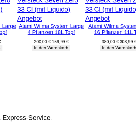
Produkt
Produkt
Angebot
Angebot
 Large
Atami Wilma System Large
Atami Wilma Syste
im
im
opf
4 Pflanzen 18L Topf
16 Pflanzen 11L 
Angebot
Angebot
licher
Aktueller
Ursprünglicher
Aktueller
Ursprüng
€
200,00
€
159,99
€
380,00
€
303,99
Preis
Preis
Preis
Preis
b
In den Warenkorb
In den Warenkor
ist:
war:
ist:
war:
€
159,99 €.
200,00 €
159,99 €.
380,00 
& Express-Service.