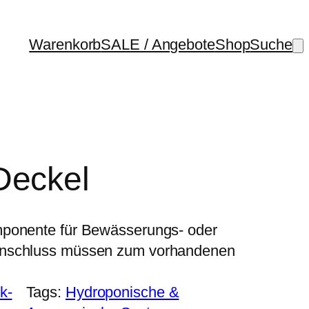
Warenkorb
SALE / Angebote
Shop
Suche
Deckel
mponente für Bewässerungs- oder
Anschluss müssen zum vorhandenen
k-
Tags:
Hydroponische &