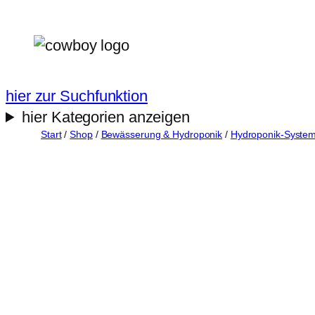
Zum
Inhalt
springen
hier zur Suchfunktion
hier Kategorien anzeigen
Start
/
Shop
/
Bewässerung & Hydroponik
/
Hydroponik-Syste