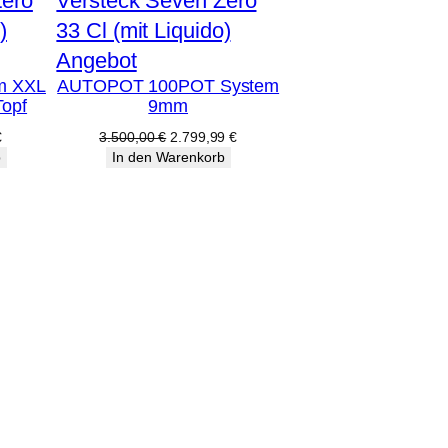
Produkt
Angebot
m XXL
AUTOPOT 100POT System
im
Topf
9mm
Angebot
licher
Aktueller
Ursprünglicher
Aktueller
€
3.500,00
€
2.799,99
€
Preis
Preis
Preis
b
In den Warenkorb
ist:
war:
ist:
€
303,99 €.
3.500,00 €
2.799,99 €.