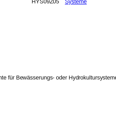
HYS09Z05
Systeme
nte für Bewässerungs- oder Hydrokultursyste