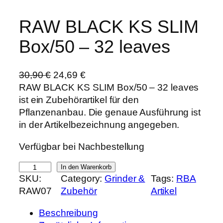
RAW BLACK KS SLIM
Box/50 – 32 leaves
U
A
30,90
€
24,69
€
r
k
RAW BLACK KS SLIM Box/50 – 32 leaves
s
t
ist ein Zubehörartikel für den
p
u
Pflanzenanbau. Die genaue Ausführung ist
r
e
in der Artikelbezeichnung angegeben.
ü
l
Verfügbar bei Nachbestellung
n
l
g
e
R
In den Warenkorb
l
r
SKU:
Category:
Grinder &
Tags:
RBA
A
i
P
RAW07
Zubehör
Artikel
W
c
r
B
h
e
Beschreibung
L