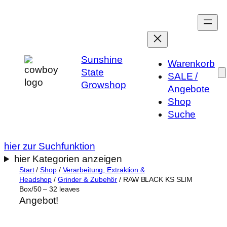
Zum
Inhalt
springen
Sunshine
Warenkorb
State
SALE /
Growshop
Angebote
Shop
Suche
hier zur Suchfunktion
hier Kategorien anzeigen
Start
/
Shop
/
Verarbeitung, Extraktion &
Headshop
/
Grinder & Zubehör
/ RAW BLACK KS SLIM
Box/50 – 32 leaves
Angebot!