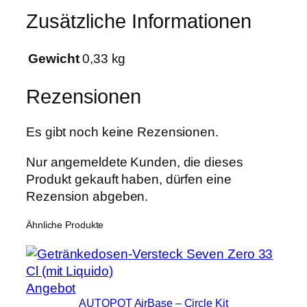
l
Zusätzliche Informationen
e
a
Gewicht
0,33 kg
v
e
Rezensionen
s
M
e
Es gibt noch keine Rezensionen.
n
Nur angemeldete Kunden, die dieses
g
Produkt gekauft haben, dürfen eine
e
Rezension abgeben.
Ähnliche Produkte
Produkt
Angebot
AUTOPOT AirBase – Circle Kit
im