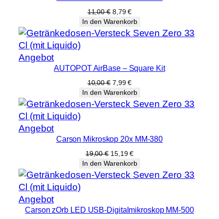
Angebot
Ursprünglicher
Aktueller
11,00
€
8,79
€
Preis
Preis
In den Warenkorb
war:
ist:
11,00 €
8,79 €.
Produkt
Angebot
AUTOPOT AirBase – Square Kit
im
Angebot
Ursprünglicher
Aktueller
10,00
€
7,99
€
Preis
Preis
In den Warenkorb
war:
ist:
10,00 €
7,99 €.
Produkt
Angebot
Carson Mikroskop 20x MM-380
im
Angebot
Ursprünglicher
Aktueller
19,00
€
15,19
€
Preis
Preis
In den Warenkorb
war:
ist:
19,00 €
15,19 €.
Produkt
Angebot
Carson zOrb LED USB-Digitalmikroskop MM-500
im