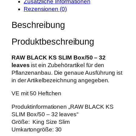
e
i
Zusätzliche Informationen
A
r
s
Rezensionen (0)
C
P
i
K
Beschreibung
r
s
K
e
t
S
i
:
Produktbeschreibung
S
s
2
L
w
4
I
RAW BLACK KS SLIM Box/50 – 32
a
,
M
leaves
ist ein Zubehörartikel für den
r
6
B
Pflanzenanbau. Die genaue Ausführung ist
:
9
o
in der Artikelbezeichnung angegeben.
3
x
0
€
VE mit 50 Heftchen
/
,
.
5
Produktinformationen „RAW BLACK KS
9
0
SLIM Box/50 – 32 leaves“
0
–
Größe: King Size Slim
3
Umkartongröße: 30
€
2