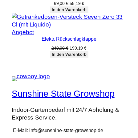
Angebot
Ursprünglicher
Aktueller
69,00
€
55,19
€
Preis
Preis
In den Warenkorb
war:
ist:
69,00 €
55,19 €.
Produkt
Angebot
Elektr. Rückschlagklappe
im
Angebot
Ursprünglicher
Aktueller
249,00
€
199,19
€
Preis
Preis
In den Warenkorb
war:
ist:
249,00 €
199,19 €.
Sunshine State Growshop
Indoor-Gartenbedarf mit 24/7 Abholung &
Express-Service.
E-Mail: info@sunshine-state-growshop.de