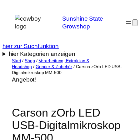
Zum
Inhalt
Sunshine State
springen
Growshop
hier zur Suchfunktion
hier Kategorien anzeigen
Start
/
Shop
/
Verarbeitung, Extraktion &
Headshop
/
Grinder & Zubehör
/ Carson zOrb LED USB-
Digitalmikroskop MM-500
Angebot!
Carson zOrb LED
USB-Digitalmikroskop
MM-500