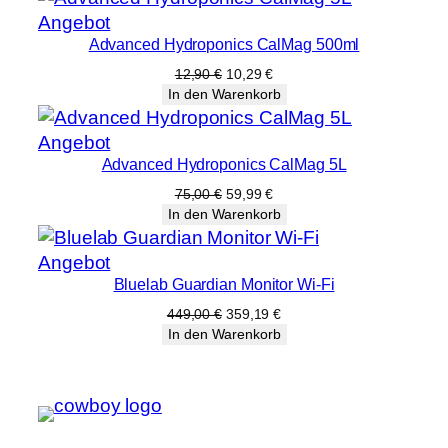
19,00 €
15,19 €.
Produkt
Angebot
Advanced Hydroponics CalMag 500ml
im
Angebot
Ursprünglicher
Aktueller
12,90
€
10,29
€
Preis
Preis
In den Warenkorb
war:
ist:
12,90 €
10,29 €.
Produkt
Angebot
Advanced Hydroponics CalMag 5L
im
Angebot
Ursprünglicher
Aktueller
75,00
€
59,99
€
Preis
Preis
In den Warenkorb
war:
ist:
75,00 €
59,99 €.
Produkt
Angebot
Bluelab Guardian Monitor Wi-Fi
im
Angebot
Ursprünglicher
Aktueller
449,00
€
359,19
€
Preis
Preis
In den Warenkorb
war:
ist:
449,00 €
359,19 €.