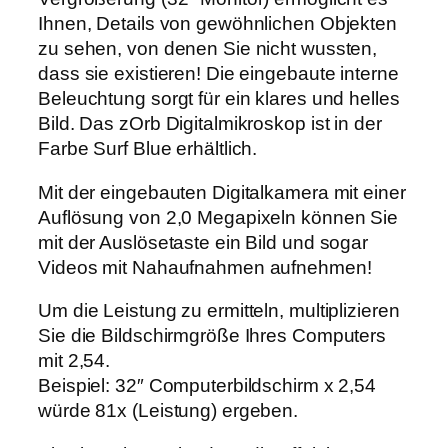
l
Ihnen, Details von gewöhnlichen Objekten
m
zu sehen, von denen Sie nicht wussten,
i
dass sie existieren! Die eingebaute interne
k
Beleuchtung sorgt für ein klares und helles
r
Bild. Das zOrb Digitalmikroskop ist in der
o
Farbe Surf Blue erhältlich.
s
k
Mit der eingebauten Digitalkamera mit einer
o
Auflösung von 2,0 Megapixeln können Sie
p
mit der Auslösetaste ein Bild und sogar
M
Videos mit Nahaufnahmen aufnehmen!
M
Um die Leistung zu ermitteln, multiplizieren
-
Sie die Bildschirmgröße Ihres Computers
5
mit 2,54.
0
Beispiel: 32″ Computerbildschirm x 2,54
0
würde 81x (Leistung) ergeben.
M
e