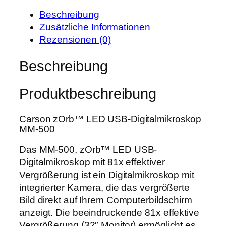
e
t
n
i
:
Beschreibung
z
s
5
Zusätzliche Informationen
O
w
5
Rezensionen (0)
r
a
,
b
Beschreibung
r
1
L
:
9
E
6
Produktbeschreibung
D
9
€
U
,
.
Carson zOrb™ LED USB-Digitalmikroskop
S
0
MM-500
B
0
-
Das MM-500, zOrb™ LED USB-
D
Digitalmikroskop mit 81x effektiver
€
i
Vergrößerung ist ein Digitalmikroskop mit
g
integrierter Kamera, die das vergrößerte
i
Bild direkt auf Ihrem Computerbildschirm
t
anzeigt. Die beeindruckende 81x effektive
a
Vergrößerung (32″ Monitor) ermöglicht es