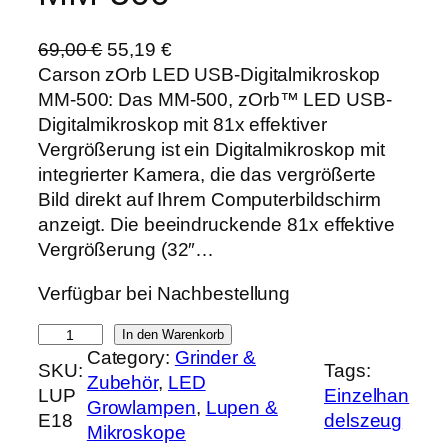
U
A
69,00
€
55,19
€
r
k
Carson zOrb LED USB-Digitalmikroskop
s
t
MM-500: Das MM-500, zOrb™ LED USB-
p
u
Digitalmikroskop mit 81x effektiver
r
e
Vergrößerung ist ein Digitalmikroskop mit
ü
l
integrierter Kamera, die das vergrößerte
n
l
Bild direkt auf Ihrem Computerbildschirm
g
e
anzeigt. Die beeindruckende 81x effektive
l
r
Vergrößerung (32″…
i
P
Verfügbar bei Nachbestellung
c
r
h
e
C
In den Warenkorb
e
i
Category:
Grinder &
a
SKU:
Tags:
r
s
Zubehör
, 
LED
r
LUP
Einzelhan
P
i
Growlampen
, 
Lupen &
s
E18
delszeug
r
s
Mikroskope
o