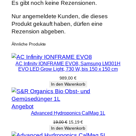
Es gibt noch keine Rezensionen.
Nur angemeldete Kunden, die dieses
Produkt gekauft haben, dürfen eine
Rezension abgeben.
Ähnliche Produkte
AC Infinity IONFRAME EVO8, Samsung LM301H
EVO LED Grow Light, 730 W, bis 150 x 150 cm
989,00
€
In den Warenkorb
Produkt
Angebot
Advanced Hydroponics CalMag 1L
im
Angebot
Ursprünglicher
Aktueller
19,00
€
15,19
€
Preis
Preis
In den Warenkorb
war:
ist: