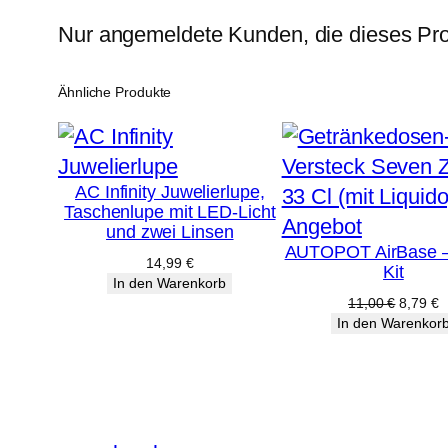
Nur angemeldete Kunden, die dieses Pro
Ähnliche Produkte
AC Infinity Juwelierlupe,
Taschenlupe mit LED-Licht
Produkt
Angebot
und zwei Linsen
AUTOPOT AirBase – 
im
14,99
€
Kit
Angebot
In den Warenkorb
Ursprün
A
11,00
€
8,79
€
Preis
P
In den Warenkor
war:
is
11,00 €
8