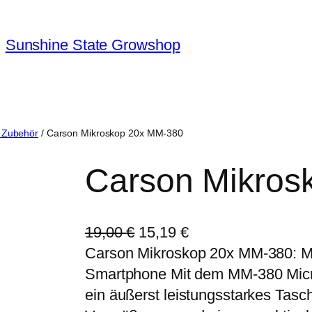
Sunshine State Growshop
 Zubehör
/ Carson Mikroskop 20x MM-380
Carson Mikros
U
A
19,00
€
15,19
€
r
k
Carson Mikroskop 20x MM-380: Mit
s
t
Smartphone Mit dem MM-380 MicroM
p
u
ein äußerst leistungsstarkes Tasc