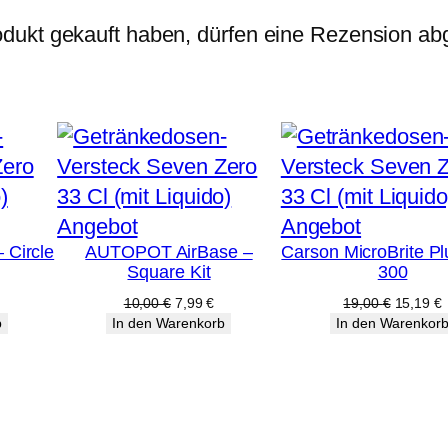
dukt gekauft haben, dürfen eine Rezension ab
Produkt
Produkt
Angebot
Angebot
Circle
AUTOPOT AirBase –
Carson MicroBrite P
im
im
Square Kit
300
Angebot
Angebot
glicher
ktueller
Ursprünglicher
Aktueller
Ursprüng
A
10,00
€
7,99
€
19,00
€
15,19
€
reis
Preis
Preis
Preis
P
b
In den Warenkorb
In den Warenkor
t:
war:
ist:
war:
i
,79 €.
10,00 €
7,99 €.
19,00 €
1