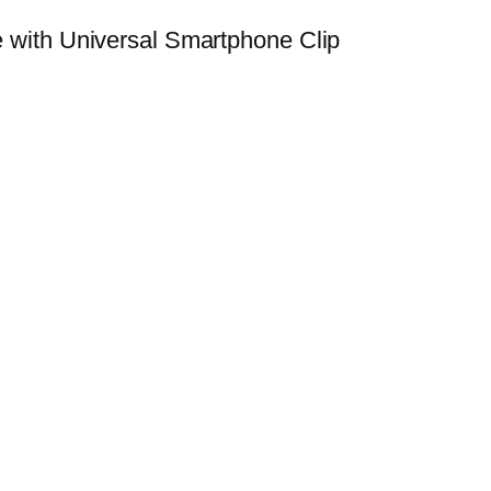
n
with Universal Smartphone Clip
g
e