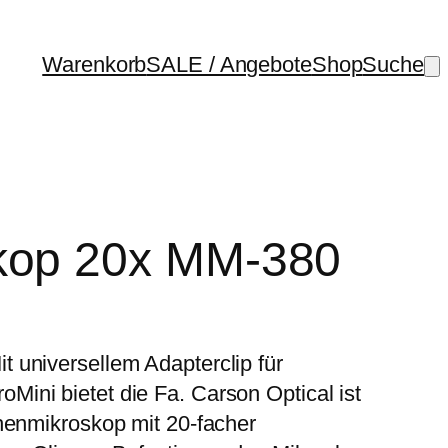
Warenkorb
SALE / Angebote
Shop
Suche
kop 20x MM-380
 universellem Adapterclip für
ini bietet die Fa. Carson Optical ist
henmikroskop mit 20-facher