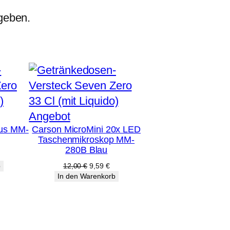
geben.
Produkt
Angebot
lus MM-
Carson MicroMini 20x LED
im
Taschenmikroskop MM-
Angebot
280B Blau
licher
ktueller
reis
Ursprünglicher
Aktueller
b
12,00
€
9,59
€
st:
Preis
Preis
In den Warenkorb
5,19 €.
war:
ist:
12,00 €
9,59 €.