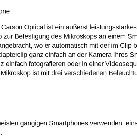
w
5
s
hone
a
,
k
r
1
o
 Carson Optical ist ein äußerst leistungsstark
:
9
p
p zur Befestigung des Mikroskops an einem Sma
1
2
ngebracht, wo er automatisch mit der im Clip b
9
€
0
dapterclip ganz einfach an der Kamera Ihres Sm
,
.
x
 einfach fotografieren oder in einer Videosequ
0
M
s Mikroskop ist mit drei verschiedenen Beleuch
0
M
-
€
3
8
0
n meisten gängigen Smartphones verwenden, ein
M
.
e