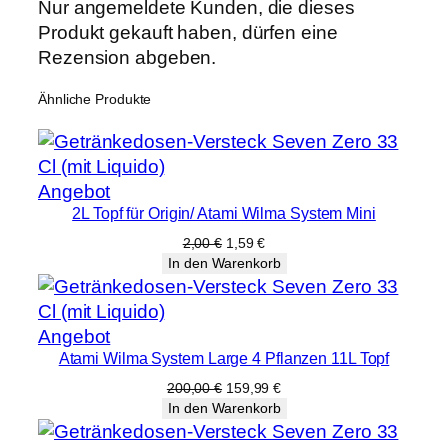
0
Nur angemeldete Kunden, die dieses
c
Produkt gekauft haben, dürfen eine
m
Rezension abgeben.
M
Ähnliche Produkte
e
n
g
e
Produkt
Angebot
2L Topf für Origin/ Atami Wilma System Mini
im
Angebot
Ursprünglicher
Aktueller
2,00
€
1,59
€
Preis
Preis
In den Warenkorb
war:
ist:
2,00 €
1,59 €.
Produkt
Angebot
Atami Wilma System Large 4 Pflanzen 11L Topf
im
Angebot
Ursprünglicher
Aktueller
200,00
€
159,99
€
Preis
Preis
In den Warenkorb
war:
ist:
200,00 €
159,99 €.