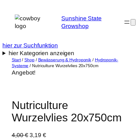
Zum
Inhalt
Sunshine State
springen
Growshop
hier zur Suchfunktion
hier Kategorien anzeigen
Start
/
Shop
/
Bewässerung & Hydroponik
/
Hydroponik-
Systeme
/ Nutriculture Wurzelvlies 20x750cm
Angebot!
Nutriculture
Wurzelvlies 20x750cm
U
A
4,00
€
3,19
€