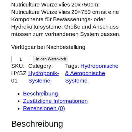
r
k
Nutriculture Wurzelvlies 20x750cm:
s
t
Nutriculture Wurzelvlies 20×750 cm ist eine
p
u
Komponente für Bewässerungs- oder
r
e
Hydrokultursysteme. Größe und Anschluss
ü
l
müssen zum vorhandenen System passen.
n
l
Verfügbar bei Nachbestellung
g
e
l
r
N
In den Warenkorb
i
P
SKU:
Category:
Tags:
Hydroponische
u
c
r
HYSZ
Hydroponik-
& Aeroponische
t
h
e
01
Systeme
Systeme
r
e
i
i
r
s
Beschreibung
c
P
i
Zusätzliche Informationen
u
r
s
Rezensionen (0)
l
e
t
t
Beschreibung
i
:
u
s
3