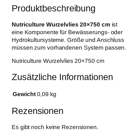
r
w
,
Produktbeschreibung
e
a
1
W
r
9
u
Nutriculture Wurzelvlies 20×750 cm
ist
:
r
eine Komponente für Bewässerungs- oder
4
€
z
Hydrokultursysteme. Größe und Anschluss
,
.
e
müssen zum vorhandenen System passen.
0
l
0
Nutriculture Wurzelvlies 20×750 cm
v
l
€
Zusätzliche Informationen
i
e
s
Gewicht
0,09 kg
2
0
Rezensionen
x
7
Es gibt noch keine Rezensionen.
5