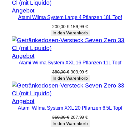
Produkt
Angebot
Atami Wilma System Large 4 Pflanzen 18L Topf
im
Angebot
Ursprünglicher
Aktueller
200,00
€
159,99
€
Preis
Preis
In den Warenkorb
war:
ist:
200,00 €
159,99 €.
Produkt
Angebot
Atami Wilma System XXL 16 Pflanzen 11L Topf
im
Angebot
Ursprünglicher
Aktueller
380,00
€
303,99
€
Preis
Preis
In den Warenkorb
war:
ist:
380,00 €
303,99 €.
Produkt
Angebot
Atami Wilma System XXL 20 Pflanzen 6,5L Topf
im
Angebot
Ursprünglicher
Aktueller
360,00
€
287,99
€
Preis
Preis
In den Warenkorb
war:
ist:
360,00 €
287,99 €.