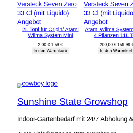
Produkt
Produkt
Angebot
Angebot
2L Topf für Origin/ Atami
Atami Wilma System
im
im
Wilma System Mini
4 Pflanzen 11L T
Angebot
Angebot
Ursprünglicher
Aktueller
Ursprüng
2,00
€
1,59
€
200,00
€
159,99
Preis
Preis
Preis
In den Warenkorb
In den Warenkor
war:
ist:
war:
2,00 €
1,59 €.
200,00 
Sunshine State Growshop
Indoor-Gartenbedarf mit 24/7 Abholung 