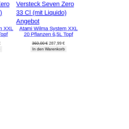
Produkt
Angebot
m XXL
Atami Wilma System XXL
im
Topf
20 Pflanzen 6,5L Topf
Angebot
licher
Aktueller
Ursprünglicher
Aktueller
€
360,00
€
287,99
€
Preis
Preis
Preis
b
In den Warenkorb
ist:
war:
ist:
€
303,99 €.
360,00 €
287,99 €.