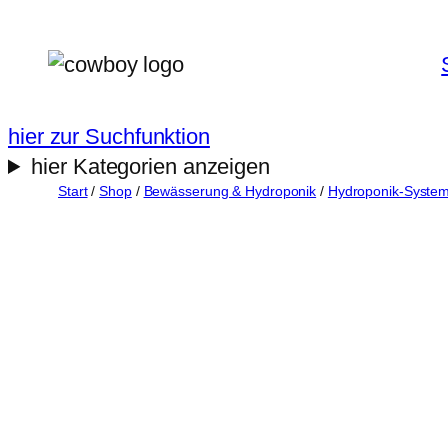
Zum
Inhalt
springen
hier zur Suchfunktion
hier Kategorien anzeigen
Start
/
Shop
/
Bewässerung & Hydroponik
/
Hydroponik-Syste