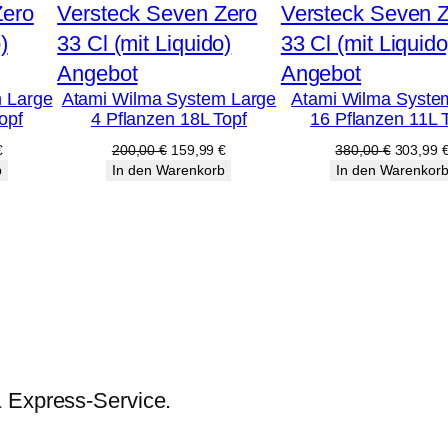
Produkt
Produkt
Angebot
Angebot
 Large
Atami Wilma System Large
Atami Wilma Syste
im
im
opf
4 Pflanzen 18L Topf
16 Pflanzen 11L 
Angebot
Angebot
licher
Aktueller
Ursprünglicher
Aktueller
Ursprüng
€
200,00
€
159,99
€
380,00
€
303,99
Preis
Preis
Preis
Preis
b
In den Warenkorb
In den Warenkor
ist:
war:
ist:
war:
€
159,99 €.
200,00 €
159,99 €.
380,00 
& Express-Service.