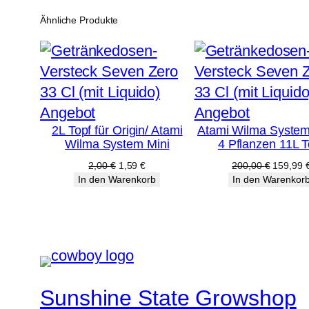
Ähnliche Produkte
Produkt
Produkt
Angebot
Angebot
2L Topf für Origin/ Atami
Atami Wilma System
im
im
Wilma System Mini
4 Pflanzen 11L T
Angebot
Angebot
Ursprünglicher
Aktueller
Ursprüng
2,00
€
1,59
€
200,00
€
159,99
Preis
Preis
Preis
In den Warenkorb
In den Warenkor
war:
ist:
war:
2,00 €
1,59 €.
200,00 
Sunshine State Growshop