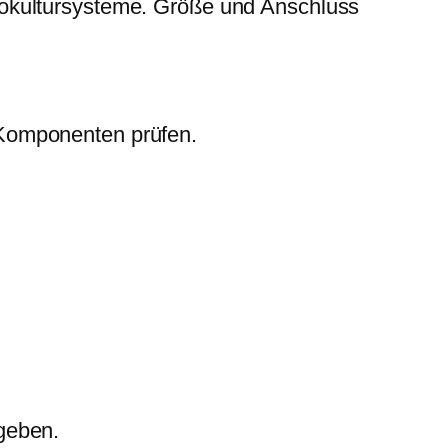
okultursysteme. Größe und Anschluss
 Komponenten prüfen.
geben.