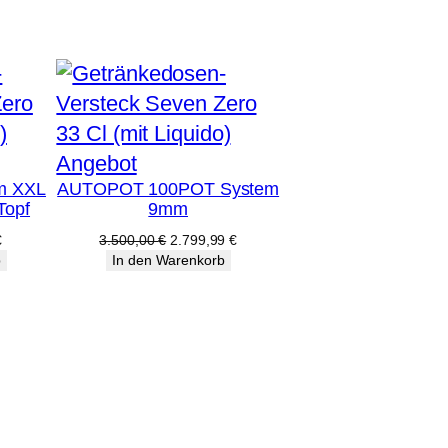
Produkt
Angebot
m XXL
AUTOPOT 100POT System
im
Topf
9mm
Angebot
licher
Aktueller
Ursprünglicher
Aktueller
€
3.500,00
€
2.799,99
€
Preis
Preis
Preis
b
In den Warenkorb
ist:
war:
ist:
€
287,99 €.
3.500,00 €
2.799,99 €.