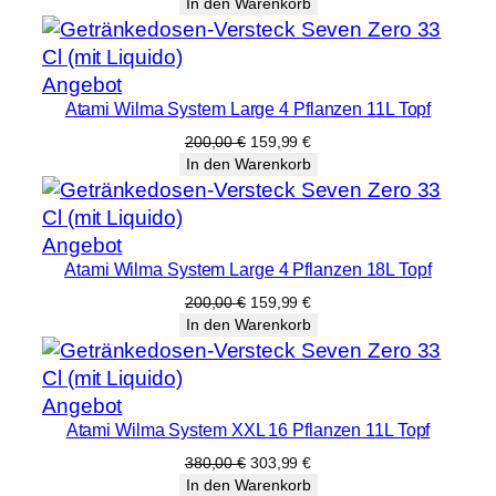
Preis
Preis
In den Warenkorb
t
war:
ist:
D
2,00 €
1,59 €.
m
Produkt
Angebot
.
Atami Wilma System Large 4 Pflanzen 11L Topf
im
1
Angebot
Ursprünglicher
Aktueller
200,00
€
159,99
€
2
Preis
Preis
In den Warenkorb
,
war:
ist:
5
200,00 €
159,99 €.
c
Produkt
Angebot
m
Atami Wilma System Large 4 Pflanzen 18L Topf
im
)
Angebot
Ursprünglicher
Aktueller
200,00
€
159,99
€
M
Preis
Preis
In den Warenkorb
e
war:
ist:
200,00 €
159,99 €.
n
g
Produkt
Angebot
e
Atami Wilma System XXL 16 Pflanzen 11L Topf
im
Angebot
Ursprünglicher
Aktueller
380,00
€
303,99
€
Preis
Preis
In den Warenkorb