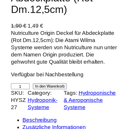
Dm.12,5cm)
U
A
1,90
€
1,49
€
r
k
Nutriculture Origin Deckel für Abdeckplatte
s
t
(Rot Dm.12,5cm): Die Atami Wilma
p
u
Systeme werden von Nutriculture nun unter
r
e
dem Namen Origin produziert. Die
ü
l
gehwohnt gute Qualität bleibt erhalten.
n
l
Verfügbar bei Nachbestellung
g
e
l
r
N
In den Warenkorb
i
P
SKU:
Category:
Tags:
Hydroponische
u
c
r
HYSZ
Hydroponik-
& Aeroponische
t
h
e
27
Systeme
Systeme
r
e
i
i
r
s
Beschreibung
c
P
i
Zusätzliche Informationen