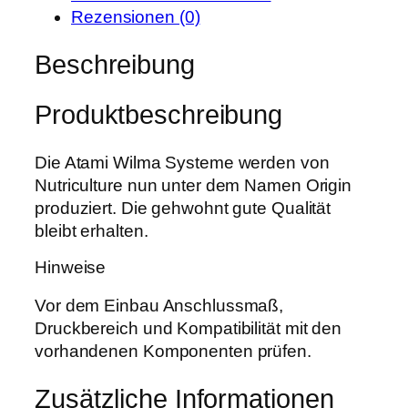
u
r
s
Rezensionen (0)
l
e
t
t
Beschreibung
i
:
u
s
1
r
w
,
Produktbeschreibung
e
a
4
O
r
9
r
Die Atami Wilma Systeme werden von
:
i
Nutriculture nun unter dem Namen Origin
1
€
g
produziert. Die gehwohnt gute Qualität
,
.
i
bleibt erhalten.
9
n
0
Hinweise
D
e
Vor dem Einbau Anschlussmaß,
€
c
Druckbereich und Kompatibilität mit den
k
vorhandenen Komponenten prüfen.
e
l
Zusätzliche Informationen