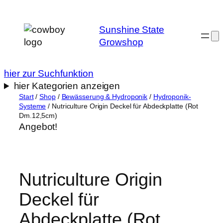
Zum
Inhalt
Sunshine State
springen
Growshop
hier zur Suchfunktion
hier Kategorien anzeigen
Start
/
Shop
/
Bewässerung & Hydroponik
/
Hydroponik-
Systeme
/ Nutriculture Origin Deckel für Abdeckplatte (Rot
Dm.12,5cm)
Angebot!
Nutriculture Origin
Deckel für
Abdeckplatte (Rot