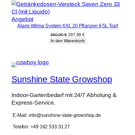
war:
ist:
380,00 €
303,99 €.
Produkt
Angebot
Atami Wilma System XXL 20 Pflanzen 6,5L Topf
im
Angebot
Ursprünglicher
Aktueller
360,00
€
287,99
€
Preis
Preis
In den Warenkorb
war:
ist:
360,00 €
287,99 €.
Sunshine State Growshop
Indoor-Gartenbedarf mit 24/7 Abholung &
Express-Service.
E-Mail: info@sunshine-state-growshop.de
Telefon: +49 162 533 31 27