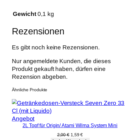
f
ü
Gewicht
0,1 kg
r
A
Rezensionen
b
d
Es gibt noch keine Rezensionen.
e
c
Nur angemeldete Kunden, die dieses
k
Produkt gekauft haben, dürfen eine
p
Rezension abgeben.
l
a
Ähnliche Produkte
t
t
e
Produkt
Angebot
(
2L Topf für Origin/ Atami Wilma System Mini
im
R
Angebot
o
Ursprünglicher
Aktueller
2,00
€
1,59
€