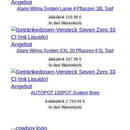
Produkt
Angebot
Atami Wilma System Large 4 Pflanzen 18L Topf
im
Angebot
Ursprünglicher
Aktueller
200,00
€
159,99
€
Preis
Preis
In den Warenkorb
war:
ist:
200,00 €
159,99 €.
Produkt
Angebot
Atami Wilma System XXL 20 Pflanzen 6,5L Topf
im
Angebot
Ursprünglicher
Aktueller
360,00
€
287,99
€
Preis
Preis
In den Warenkorb
war:
ist:
360,00 €
287,99 €.
Produkt
Angebot
AUTOPOT 100POT System 9mm
im
Angebot
Ursprünglicher
Aktueller
3.500,00
€
2.799,99
€
Preis
Preis
In den Warenkorb
war:
ist:
3.500,00 €
2.799,99 €.