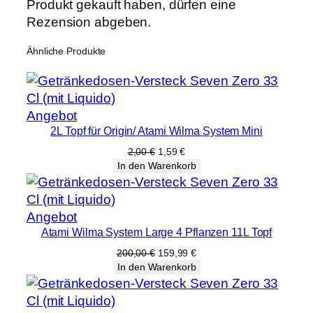
Produkt gekauft haben, dürfen eine
Rezension abgeben.
Ähnliche Produkte
Produkt
Angebot
2L Topf für Origin/ Atami Wilma System Mini
im
Angebot
Ursprünglicher
Aktueller
2,00
€
1,59
€
Preis
Preis
In den Warenkorb
war:
ist:
2,00 €
1,59 €.
Produkt
Angebot
Atami Wilma System Large 4 Pflanzen 11L Topf
im
Angebot
Ursprünglicher
Aktueller
200,00
€
159,99
€
Preis
Preis
In den Warenkorb
war:
ist:
200,00 €
159,99 €.