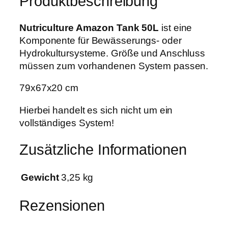
Produktbeschreibung
e
w
7
A
a
,
m
Nutriculture Amazon Tank 50L
ist eine
r
1
a
Komponente für Bewässerungs- oder
:
9
z
Hydrokultursysteme. Größe und Anschluss
5
o
müssen zum vorhandenen System passen.
9
€
n
,
.
79x67x20 cm
T
0
a
Hierbei handelt es sich nicht um ein
0
n
vollständiges System!
k
€
5
Zusätzliche Informationen
0
L
Gewicht
3,25 kg
M
e
Rezensionen
n
g