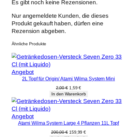
e
Es gibt noch keine Rezensionen.
Nur angemeldete Kunden, die dieses
Produkt gekauft haben, dürfen eine
Rezension abgeben.
Ähnliche Produkte
Produkt
Angebot
2L Topf für Origin/ Atami Wilma System Mini
im
Angebot
Ursprünglicher
Aktueller
2,00
€
1,59
€
Preis
Preis
In den Warenkorb
war:
ist:
2,00 €
1,59 €.
Produkt
Angebot
Atami Wilma System Large 4 Pflanzen 11L Topf
im
Angebot
Ursprünglicher
Aktueller
200,00
€
159,99
€