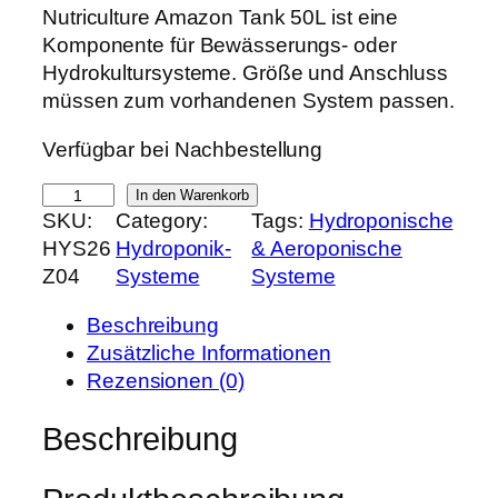
r
k
Nutriculture Amazon Tank 50L ist eine
s
t
Komponente für Bewässerungs- oder
p
u
Hydrokultursysteme. Größe und Anschluss
r
e
müssen zum vorhandenen System passen.
ü
l
Verfügbar bei Nachbestellung
n
l
g
e
N
In den Warenkorb
l
r
SKU:
Category:
Tags:
Hydroponische
u
i
P
HYS26
Hydroponik-
& Aeroponische
t
c
r
Z04
Systeme
Systeme
r
h
e
i
e
i
Beschreibung
c
r
s
Zusätzliche Informationen
u
P
i
Rezensionen (0)
l
r
s
t
Beschreibung
e
t
u
i
:
r
s
4