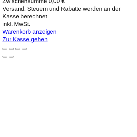
Zwischensumme
0,00 €
Produkte
Versand, Steuern und Rabatte werden an der
Kasse berechnet.
im
inkl. MwSt.
Warenkorb
Warenkorb anzeigen
Zur Kasse gehen