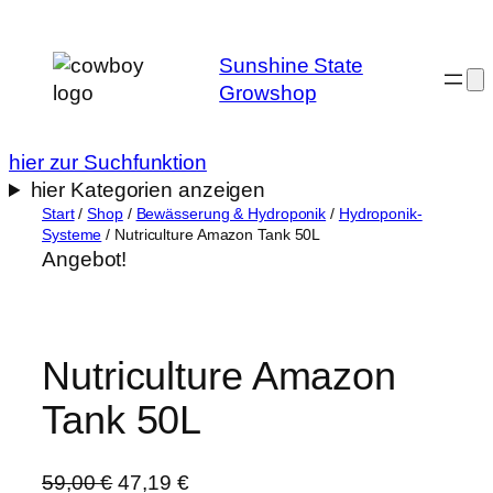
Zum
Inhalt
Sunshine State
springen
Growshop
hier zur Suchfunktion
hier Kategorien anzeigen
Start
/
Shop
/
Bewässerung & Hydroponik
/
Hydroponik-
Systeme
/ Nutriculture Amazon Tank 50L
Angebot!
Nutriculture Amazon
Tank 50L
U
A
59,00
€
47,19
€