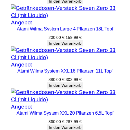
Preis
Preis
In den Warenkorb
war:
ist:
200,00 €
159,99 €.
Produkt
Angebot
Atami Wilma System Large 4 Pflanzen 18L Topf
im
Angebot
Ursprünglicher
Aktueller
200,00
€
159,99
€
Preis
Preis
In den Warenkorb
war:
ist:
200,00 €
159,99 €.
Produkt
Angebot
Atami Wilma System XXL 16 Pflanzen 11L Topf
im
Angebot
Ursprünglicher
Aktueller
380,00
€
303,99
€
Preis
Preis
In den Warenkorb
war:
ist:
380,00 €
303,99 €.
Produkt
Angebot
Atami Wilma System XXL 20 Pflanzen 6,5L Topf
im
Angebot
Ursprünglicher
Aktueller
360,00
€
287,99
€
Preis
Preis
In den Warenkorb