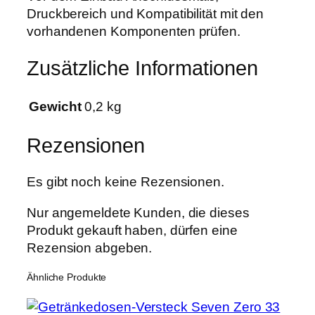
r
Druckbereich und Kompatibilität mit den
u
vorhandenen Komponenten prüfen.
n
g
Zusätzliche Informationen
9
0
Gewicht
0,2 kg
°
3
Rezensionen
/
4
Es gibt noch keine Rezensionen.
"
a
Nur angemeldete Kunden, die dieses
u
Produkt gekauft haben, dürfen eine
f
Rezension abgeben.
1
/
Ähnliche Produkte
2
"