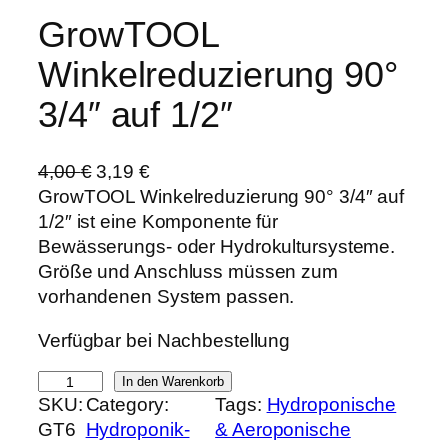
GrowTOOL
Winkelreduzierung 90°
3/4″ auf 1/2″
U
A
4,00
€
3,19
€
r
k
GrowTOOL Winkelreduzierung 90° 3/4″ auf
s
t
1/2″ ist eine Komponente für
p
u
Bewässerungs- oder Hydrokultursysteme.
r
e
Größe und Anschluss müssen zum
ü
l
vorhandenen System passen.
n
l
Verfügbar bei Nachbestellung
g
e
l
r
G
In den Warenkorb
i
P
SKU:
Category:
Tags:
Hydroponische
r
c
r
GT6
Hydroponik-
& Aeroponische
o
h
e