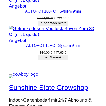
Produkt
Angebot
AUTOPOT 100POT System 9mm
im
Angebot
Ursprünglicher
Aktueller
3.500,00
€
2.799,99
€
Preis
Preis
In den Warenkorb
war:
ist:
3.500,00 €
2.799,99 €.
Produkt
Angebot
AUTOPOT 12POT System 9mm
im
Angebot
Ursprünglicher
Aktueller
560,00
€
447,99
€
Preis
Preis
In den Warenkorb
war:
ist:
560,00 €
447,99 €.
Sunshine State Growshop
Indoor-Gartenbedarf mit 24/7 Abholung &
Express-Service.