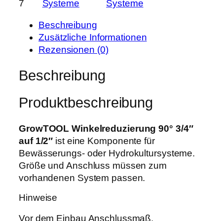
7
Systeme
Systeme
w
e
i
T
r
s
Beschreibung
O
P
i
Zusätzliche Informationen
O
r
s
Rezensionen (0)
L
e
t
W
Beschreibung
i
:
i
s
3
n
w
,
Produktbeschreibung
k
a
1
e
r
9
l
GrowTOOL Winkelreduzierung 90° 3/4″
:
r
auf 1/2″
ist eine Komponente für
4
€
e
Bewässerungs- oder Hydrokultursysteme.
,
.
d
Größe und Anschluss müssen zum
0
u
vorhandenen System passen.
0
z
Hinweise
i
€
e
Vor dem Einbau Anschlussmaß,