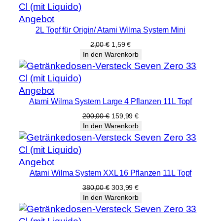
M
Produkt
Angebot
e
2L Topf für Origin/ Atami Wilma System Mini
im
n
Angebot
g
Ursprünglicher
Aktueller
2,00
€
1,59
€
Preis
Preis
In den Warenkorb
e
war:
ist:
2,00 €
1,59 €.
Produkt
Angebot
Atami Wilma System Large 4 Pflanzen 11L Topf
im
Angebot
Ursprünglicher
Aktueller
200,00
€
159,99
€
Preis
Preis
In den Warenkorb
war:
ist:
200,00 €
159,99 €.
Produkt
Angebot
Atami Wilma System XXL 16 Pflanzen 11L Topf
im
Angebot
Ursprünglicher
Aktueller
380,00
€
303,99
€
Preis
Preis
In den Warenkorb
war:
ist:
380,00 €
303,99 €.