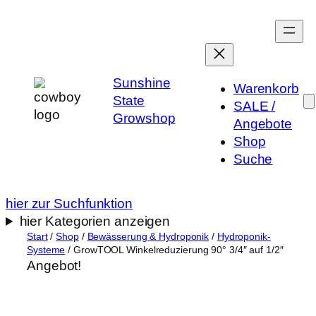
Zum
Inhalt
springen
Sunshine
Warenkorb
State
SALE /
Growshop
Angebote
Shop
Suche
hier zur Suchfunktion
hier Kategorien anzeigen
Start
/
Shop
/
Bewässerung & Hydroponik
/
Hydroponik-
Systeme
/ GrowTOOL Winkelreduzierung 90° 3/4″ auf 1/2″
Angebot!