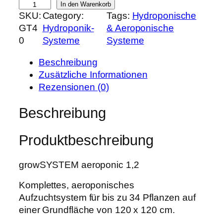
g
In den Warenkorb
e
i
SKU:
Category:
Tags:
Hydroponische
r
r
s
GT4
Hydroponik-
& Aeroponische
o
P
i
0
Systeme
Systeme
w
r
s
T
e
t
Beschreibung
O
i
:
Zusätzliche Informationen
O
s
7
Rezensionen (0)
L
w
5
g
Beschreibung
a
9
r
r
,
o
:
9
Produktbeschreibung
w
9
9
S
5
growSYSTEM aeroponic 1,2
Y
0
€
S
,
.
Komplettes, aeroponisches
T
0
Aufzuchtsystem für bis zu 34 Pflanzen auf
E
0
einer Grundfläche von 120 x 120 cm.
M