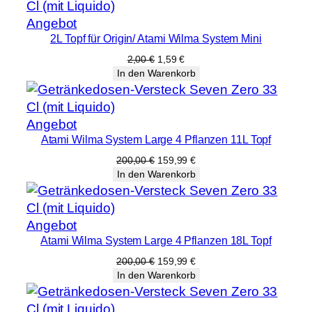
Produkt
Angebot
2L Topf für Origin/ Atami Wilma System Mini
im
Angebot
Ursprünglicher
Aktueller
2,00
€
1,59
€
Preis
Preis
In den Warenkorb
war:
ist:
2,00 €
1,59 €.
Produkt
Angebot
Atami Wilma System Large 4 Pflanzen 11L Topf
im
Angebot
Ursprünglicher
Aktueller
200,00
€
159,99
€
Preis
Preis
In den Warenkorb
war:
ist:
200,00 €
159,99 €.
Produkt
Angebot
Atami Wilma System Large 4 Pflanzen 18L Topf
im
Angebot
Ursprünglicher
Aktueller
200,00
€
159,99
€
Preis
Preis
In den Warenkorb
war:
ist:
200,00 €
159,99 €.