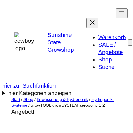
Zum
Inhalt
springen
Sunshine
Warenkorb
State
SALE /
Growshop
Angebote
Shop
Suche
hier zur Suchfunktion
hier Kategorien anzeigen
Start
/
Shop
/
Bewässerung & Hydroponik
/
Hydroponik-
Systeme
/ growTOOL growSYSTEM aeroponic 1.2
Angebot!