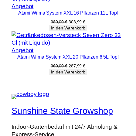
Produkt
Angebot
Atami Wilma System XXL 16 Pflanzen 11L Topf
im
Angebot
Ursprünglicher
Aktueller
380,00
€
303,99
€
Preis
Preis
In den Warenkorb
war:
ist:
380,00 €
303,99 €.
Produkt
Angebot
Atami Wilma System XXL 20 Pflanzen 6,5L Topf
im
Angebot
Ursprünglicher
Aktueller
360,00
€
287,99
€
Preis
Preis
In den Warenkorb
war:
ist:
360,00 €
287,99 €.
Sunshine State Growshop
Indoor-Gartenbedarf mit 24/7 Abholung &
Express-Service.