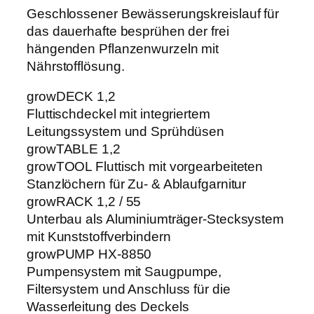
a
Geschlossener Bewässerungskreislauf für
€
e
das dauerhafte besprühen der frei
r
hängenden Pflanzenwurzeln mit
o
Nährstofflösung.
p
o
growDECK 1,2
n
Fluttischdeckel mit integriertem
i
Leitungssystem und Sprühdüsen
c
growTABLE 1,2
1
growTOOL Fluttisch mit vorgearbeiteten
.
Stanzlöchern für Zu- & Ablaufgarnitur
2
growRACK 1,2 / 55
M
Unterbau als Aluminiumträger-Stecksystem
e
mit Kunststoffverbindern
n
growPUMP HX-8850
g
Pumpensystem mit Saugpumpe,
e
Filtersystem und Anschluss für die
Wasserleitung des Deckels