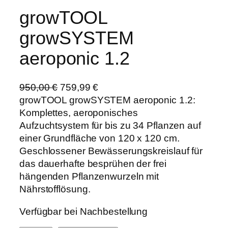
growTOOL
growSYSTEM
aeroponic 1.2
U
A
950,00
€
759,99
€
r
k
growTOOL growSYSTEM aeroponic 1.2:
s
t
Komplettes, aeroponisches
p
u
Aufzuchtsystem für bis zu 34 Pflanzen auf
r
e
einer Grundfläche von 120 x 120 cm.
ü
l
Geschlossener Bewässerungskreislauf für
n
l
das dauerhafte besprühen der frei
g
e
hängenden Pflanzenwurzeln mit
l
r
Nährstofflösung.
i
P
Verfügbar bei Nachbestellung
c
r
h
e