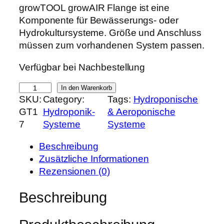
r
k
growTOOL growAIR Flange ist eine
s
t
Komponente für Bewässerungs- oder
p
u
Hydrokultursysteme. Größe und Anschluss
r
e
müssen zum vorhandenen System passen.
ü
l
Verfügbar bei Nachbestellung
n
l
g
e
g
In den Warenkorb
l
r
SKU:
Category:
Tags:
Hydroponische
r
i
P
GT1
Hydroponik-
& Aeroponische
o
c
r
7
Systeme
Systeme
w
h
e
T
e
i
Beschreibung
O
r
s
Zusätzliche Informationen
O
P
i
Rezensionen (0)
L
r
s
g
Beschreibung
e
t
r
i
:
o
s
1