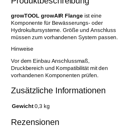
Produktbeschreibung
w
w
9
A
a
,
I
growTOOL growAIR Flange
ist eine
r
9
R
Komponente für Bewässerungs- oder
:
9
F
Hydrokultursysteme. Größe und Anschluss
2
l
müssen zum vorhandenen System passen.
5
€
a
,
.
Hinweise
n
0
g
Vor dem Einbau Anschlussmaß,
0
e
Druckbereich und Kompatibilität mit den
M
vorhandenen Komponenten prüfen.
€
e
n
Zusätzliche Informationen
g
e
Gewicht
0,3 kg
Rezensionen