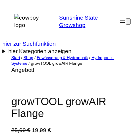
Zum
Inhalt
Sunshine State
springen
Growshop
hier zur Suchfunktion
hier Kategorien anzeigen
Start
/
Shop
/
Bewässerung & Hydroponik
/
Hydroponik-
Systeme
/ growTOOL growAIR Flange
Angebot!
growTOOL growAIR
Flange
U
A
25,00
€
19,99
€