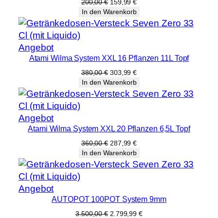
Angebot
Ursprünglicher
Aktueller
200,00
€
159,99
€
Preis
Preis
In den Warenkorb
war:
ist:
200,00 €
159,99 €.
Produkt
Angebot
Atami Wilma System XXL 16 Pflanzen 11L Topf
im
Angebot
Ursprünglicher
Aktueller
380,00
€
303,99
€
Preis
Preis
In den Warenkorb
war:
ist:
380,00 €
303,99 €.
Produkt
Angebot
Atami Wilma System XXL 20 Pflanzen 6,5L Topf
im
Angebot
Ursprünglicher
Aktueller
360,00
€
287,99
€
Preis
Preis
In den Warenkorb
war:
ist:
360,00 €
287,99 €.
Produkt
Angebot
AUTOPOT 100POT System 9mm
im
Angebot
Ursprünglicher
Aktueller
3.500,00
€
2.799,99
€