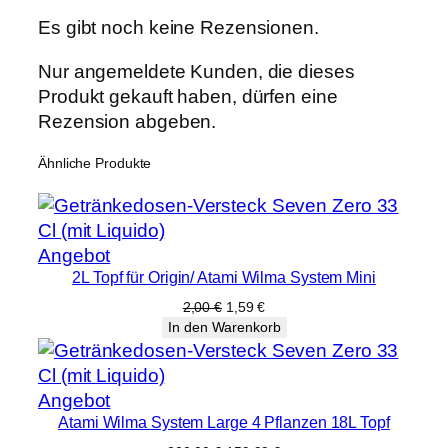
Es gibt noch keine Rezensionen.
Nur angemeldete Kunden, die dieses
Produkt gekauft haben, dürfen eine
Rezension abgeben.
Ähnliche Produkte
Produkt
Angebot
2L Topf für Origin/ Atami Wilma System Mini
im
Angebot
Ursprünglicher
Aktueller
2,00
€
1,59
€
Preis
Preis
In den Warenkorb
war:
ist:
2,00 €
1,59 €.
Produkt
Angebot
Atami Wilma System Large 4 Pflanzen 18L Topf
im