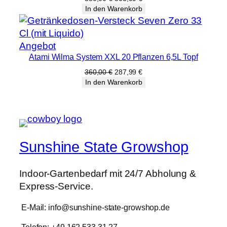
Preis
Preis
In den Warenkorb
war:
ist:
380,00 €
303,99 €.
Produkt
Angebot
Atami Wilma System XXL 20 Pflanzen 6,5L Topf
im
Angebot
Ursprünglicher
Aktueller
360,00
€
287,99
€
Preis
Preis
In den Warenkorb
war:
ist:
360,00 €
287,99 €.
Sunshine State Growshop
Indoor-Gartenbedarf mit 24/7 Abholung &
Express-Service.
E-Mail: info@sunshine-state-growshop.de
Telefon: +49 162 533 31 27