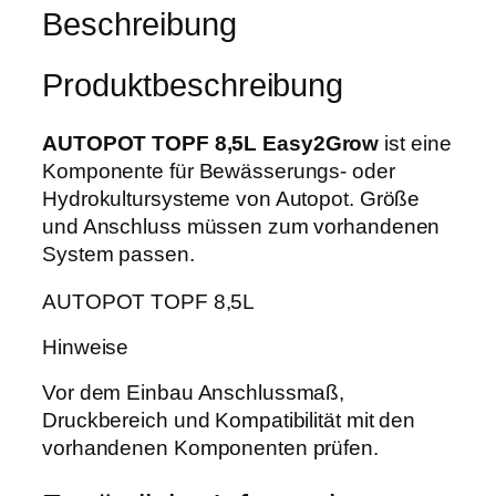
F
Beschreibung
w
,
8
a
5
,
r
9
Produktbeschreibung
5
:
L
7
€
E
AUTOPOT TOPF 8,5L Easy2Grow
ist eine
,
.
a
Komponente für Bewässerungs- oder
0
s
Hydrokultursysteme von Autopot. Größe
0
y
und Anschluss müssen zum vorhandenen
2
System passen.
€
G
AUTOPOT TOPF 8,5L
r
o
Hinweise
w
M
Vor dem Einbau Anschlussmaß,
e
Druckbereich und Kompatibilität mit den
n
vorhandenen Komponenten prüfen.
g