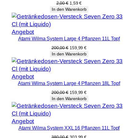
Angebot
Ursprünglicher
Aktueller
2,00
€
1,59
€
Preis
Preis
In den Warenkorb
war:
ist:
2,00 €
1,59 €.
Produkt
Angebot
Atami Wilma System Large 4 Pflanzen 11L Topf
im
Angebot
Ursprünglicher
Aktueller
200,00
€
159,99
€
Preis
Preis
In den Warenkorb
war:
ist:
200,00 €
159,99 €.
Produkt
Angebot
Atami Wilma System Large 4 Pflanzen 18L Topf
im
Angebot
Ursprünglicher
Aktueller
200,00
€
159,99
€
Preis
Preis
In den Warenkorb
war:
ist:
200,00 €
159,99 €.
Produkt
Angebot
Atami Wilma System XXL 16 Pflanzen 11L Topf
im
Angebot
Ursprünglicher
Aktueller
380,00
€
303,99
€