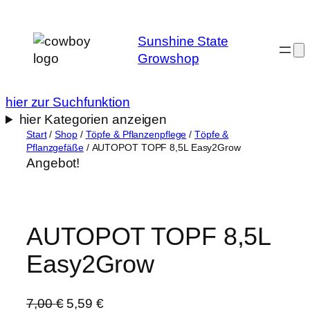
Zum
Inhalt
Sunshine State
springen
Growshop
hier zur Suchfunktion
hier Kategorien anzeigen
Start
/
Shop
/
Töpfe & Pflanzenpflege
/
Töpfe &
Pflanzgefäße
/ AUTOPOT TOPF 8,5L Easy2Grow
Angebot!
AUTOPOT TOPF 8,5L
Easy2Grow
U
A
7,00
€
5,59
€