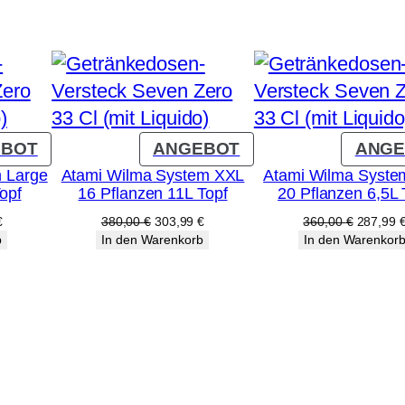
PRODUKT
PRODUKT
EBOT
ANGEBOT
ANGE
IM
IM
 Large
Atami Wilma System XXL
Atami Wilma Syste
opf
16 Pflanzen 11L Topf
20 Pflanzen 6,5L 
ANGEBOT
ANGEBOT
licher
Aktueller
Ursprünglicher
Aktueller
Ursprüng
€
380,00
€
303,99
€
360,00
€
287,99
Preis
Preis
Preis
Preis
b
In den Warenkorb
In den Warenkor
ist:
war:
ist:
war:
€
159,99 €.
380,00 €
303,99 €.
360,00 