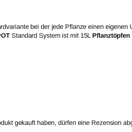
m
m
M
rdvariante bei der jede Pflanze einen eigenen 
e
POT
Standard System ist mit 15L
Pflanztöpfen
n
g
e
dukt gekauft haben, dürfen eine Rezension ab