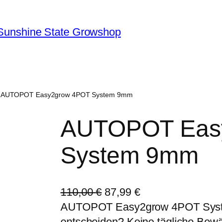
Sunshine State Growshop
 AUTOPOT Easy2grow 4POT System 9mm
AUTOPOT Eas
System 9mm
U
A
110,00
€
87,99
€
r
k
AUTOPOT Easy2grow 4POT Sys
s
t
entscheiden? Keine tägliche Bewä