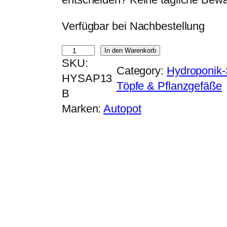
p
u
Verfügbar bei Nachbestellung
r
e
ü
l
A
In den Warenkorb
n
l
SKU:
U
Category:
Hydroponik
g
e
HYSAP13
T
Töpfe & Pflanzgefäße
l
r
B
O
i
P
Marken:
Autopot
P
c
r
O
h
e
T
e
i
E
r
s
a
P
i
s
r
s
y
e
t
2