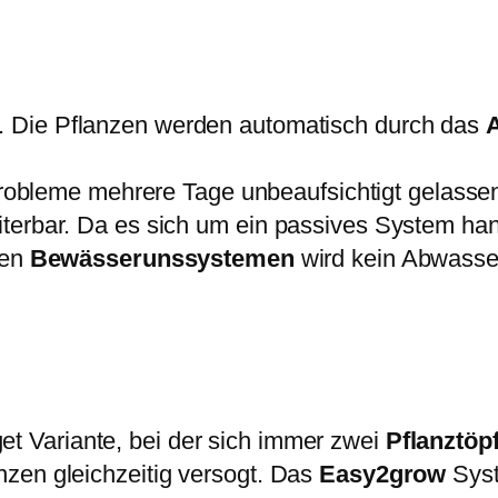
i
:
g
s
8
r
w
7
o
a
,
w
. Die Pflanzen werden automatisch durch das
r
9
4
:
9
P
bleme mehrere Tage unbeaufsichtigt gelasse
1
O
terbar. Da es sich um ein passives System han
1
€
T
nen
Bewässerunssystemen
wird kein Abwasser
0
.
S
,
y
0
s
0
t
e
€
t Variante, bei der sich immer zwei
Pflanztöp
m
zen gleichzeitig versogt. Das
Easy2grow
Syst
9