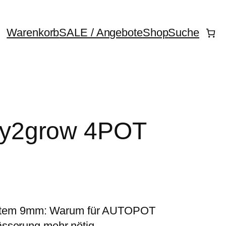
Warenkorb
SALE / Angebote
Shop
Suche
y2grow 4POT
tem 9mm: Warum für AUTOPOT
sserung mehr nötig.