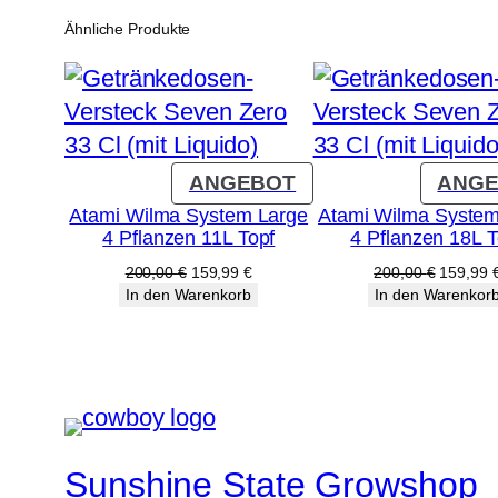
Ähnliche Produkte
PRODUKT
ANGEBOT
ANG
IM
Atami Wilma System Large
Atami Wilma System
4 Pflanzen 11L Topf
4 Pflanzen 18L T
ANGEBOT
Ursprünglicher
Aktueller
Ursprüng
200,00
€
159,99
€
200,00
€
159,99
Preis
Preis
Preis
In den Warenkorb
In den Warenkor
war:
ist:
war:
200,00 €
159,99 €.
200,00 
Sunshine State Growshop