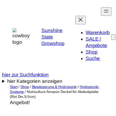
Zum
Inhalt
springen
Sunshine
Warenkorb
State
SALE /
Growshop
Angebote
Shop
Suche
hier zur Suchfunktion
hier Kategorien anzeigen
Start
/
Shop
/
Bewässerung & Hydroponik
/
Hydroponik-
Systeme
/ Nutriculture Amazon Deckel für Abdeckplatte
(Rot Dm.9,5cm)
Angebot!