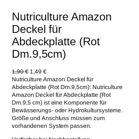
Nutriculture Amazon
Deckel für
Abdeckplatte (Rot
Dm.9,5cm)
U
A
1,90
€
1,49
€
r
k
Nutriculture Amazon Deckel für
s
t
Abdeckplatte (Rot Dm.9,5cm): Nutriculture
p
u
Amazon Deckel für Abdeckplatte (Rot
r
e
Dm.9,5 cm) ist eine Komponente für
ü
l
Bewässerungs- oder Hydrokultursysteme.
n
l
Größe und Anschluss müssen zum
g
e
vorhandenen System passen.
l
r