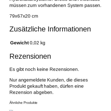
n
müssen zum vorhandenen System passen.
€
D
79x67x20 cm
e
c
Zusätzliche Informationen
k
e
l
Gewicht
0,02 kg
f
ü
Rezensionen
r
A
Es gibt noch keine Rezensionen.
b
d
Nur angemeldete Kunden, die dieses
e
Produkt gekauft haben, dürfen eine
c
Rezension abgeben.
k
Ähnliche Produkte
p
l