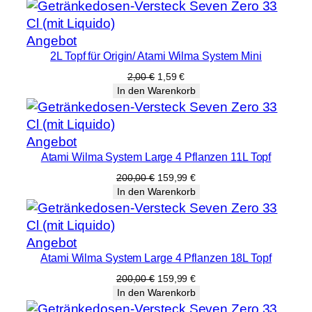
a
t
Produkt
Angebot
t
2L Topf für Origin/ Atami Wilma System Mini
im
e
Angebot
Ursprünglicher
Aktueller
2,00
€
1,59
€
(
Preis
Preis
In den Warenkorb
R
war:
ist:
2,00 €
1,59 €.
o
t
Produkt
Angebot
D
Atami Wilma System Large 4 Pflanzen 11L Topf
im
m
Angebot
Ursprünglicher
Aktueller
200,00
€
159,99
€
.
Preis
Preis
In den Warenkorb
war:
ist:
9
200,00 €
159,99 €.
,
5
Produkt
Angebot
Atami Wilma System Large 4 Pflanzen 18L Topf
c
im
m
Angebot
Ursprünglicher
Aktueller
200,00
€
159,99
€
Preis
Preis
)
In den Warenkorb
war:
ist:
M