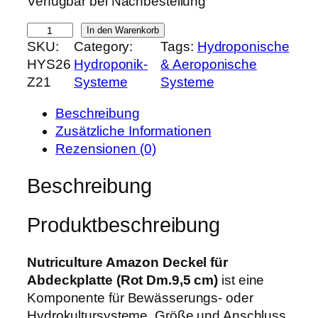
Verfügbar bei Nachbestellung
i
P
c
r
N
In den Warenkorb
h
e
SKU:
Category:
Tags:
Hydroponische
u
e
i
HYS26
Hydroponik-
& Aeroponische
t
r
s
Z21
Systeme
Systeme
r
P
i
i
r
s
Beschreibung
c
e
t
Zusätzliche Informationen
u
i
:
Rezensionen (0)
l
s
1
t
Beschreibung
w
,
u
a
4
r
r
9
Produktbeschreibung
e
:
A
1
€
m
Nutriculture Amazon Deckel für
,
.
a
Abdeckplatte (Rot Dm.9,5 cm)
ist eine
9
z
Komponente für Bewässerungs- oder
0
o
Hydrokultursysteme. Größe und Anschluss