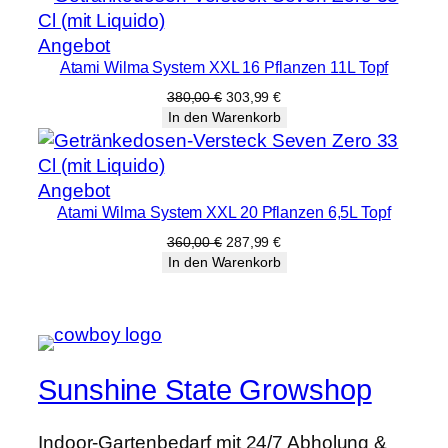
200,00 €
159,99 €.
e
Produkt
Angebot
n
Atami Wilma System XXL 16 Pflanzen 11L Topf
im
g
Angebot
Ursprünglicher
Aktueller
e
380,00
€
303,99
€
Preis
Preis
In den Warenkorb
war:
ist:
380,00 €
303,99 €.
Produkt
Angebot
Atami Wilma System XXL 20 Pflanzen 6,5L Topf
im
Angebot
Ursprünglicher
Aktueller
360,00
€
287,99
€
Preis
Preis
In den Warenkorb
war:
ist:
360,00 €
287,99 €.
Sunshine State Growshop
Indoor-Gartenbedarf mit 24/7 Abholung &