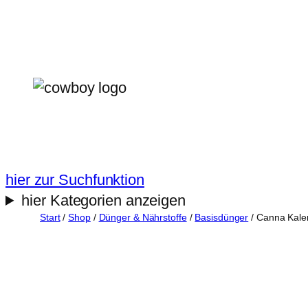
Zum
Inhalt
springen
hier zur Suchfunktion
hier Kategorien anzeigen
Start
/
Shop
/
Dünger & Nährstoffe
/
Basisdünger
/ Canna Kale