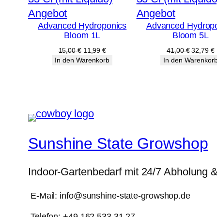
Produkt
Produkt
Angebot
Angebot
Advanced Hydroponics
Advanced Hydrop
im
im
Bloom 1L
Bloom 5L
Angebot
Angebot
Ursprünglicher
Aktueller
Ursprüng
A
15,00
€
11,99
€
41,00
€
32,79
€
Preis
Preis
Preis
P
In den Warenkorb
In den Warenkor
war:
ist:
war:
i
15,00 €
11,99 €.
41,00 €
Sunshine State Growshop
Indoor-Gartenbedarf mit 24/7 Abholung 
E-Mail: info@sunshine-state-growshop.de
Telefon: +49 162 533 31 27