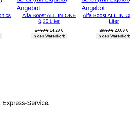
Produkt
Produkt
Angebot
Angebot
onics
Alfa Boost ALL-IN-ONE
Alfa Boost ALL-IN-
im
im
0,25 Liter
Liter
Angebot
Angebot
licher
ktueller
Ursprünglicher
Aktueller
Ursprüng
A
17,90
€
14,29
€
29,90
€
23,89
€
reis
Preis
Preis
Preis
P
b
In den Warenkorb
In den Warenkor
st:
war:
ist:
war:
i
32,79 €.
17,90 €
14,29 €.
29,90 €
2
& Express-Service.