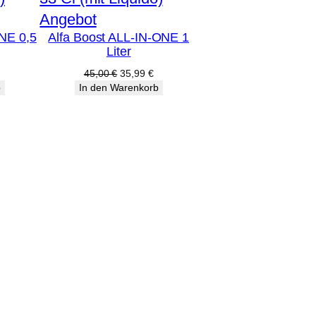
Produkt
Angebot
ONE 0,5
Alfa Boost ALL-IN-ONE 1
im
Liter
Angebot
licher
ktueller
Ursprünglicher
Aktueller
45,00
€
35,99
€
reis
Preis
Preis
b
In den Warenkorb
st:
war:
ist:
3,89 €.
45,00 €
35,99 €.