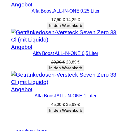
Produkt
Angebot
Alfa Boost ALL-IN-ONE 0,25 Liter
im
Angebot
Ursprünglicher
Aktueller
17,90
€
14,29
€
Preis
Preis
In den Warenkorb
war:
ist:
17,90 €
14,29 €.
Produkt
Angebot
Alfa Boost ALL-IN-ONE 0,5 Liter
im
Angebot
Ursprünglicher
Aktueller
29,90
€
23,89
€
Preis
Preis
In den Warenkorb
war:
ist:
29,90 €
23,89 €.
Produkt
Angebot
Alfa Boost ALL-IN-ONE 1 Liter
im
Angebot
Ursprünglicher
Aktueller
45,00
€
35,99
€
Preis
Preis
In den Warenkorb
war:
ist:
45,00 €
35,99 €.