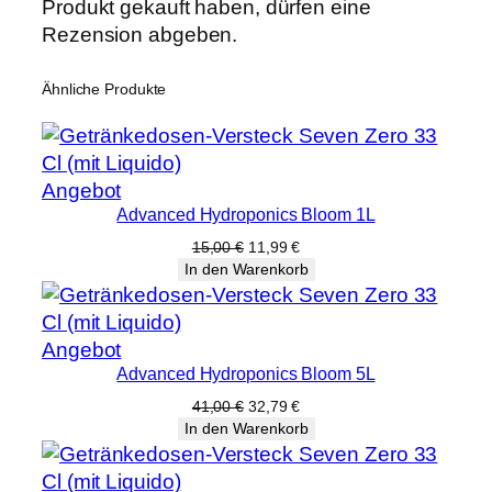
Produkt gekauft haben, dürfen eine
Rezension abgeben.
Ähnliche Produkte
Produkt
Angebot
Advanced Hydroponics Bloom 1L
im
Angebot
Ursprünglicher
Aktueller
15,00
€
11,99
€
Preis
Preis
In den Warenkorb
war:
ist:
15,00 €
11,99 €.
Produkt
Angebot
Advanced Hydroponics Bloom 5L
im
Angebot
Ursprünglicher
Aktueller
41,00
€
32,79
€
Preis
Preis
In den Warenkorb
war:
ist:
41,00 €
32,79 €.