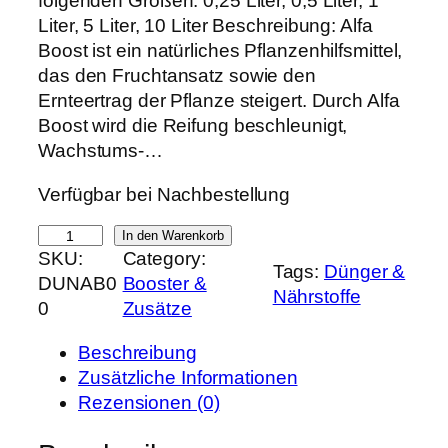
folgenden Größen: 0,25 Liter, 0,5 Liter, 1
p
u
Liter, 5 Liter, 10 Liter Beschreibung: Alfa
r
e
Boost ist ein natürliches Pflanzenhilfsmittel,
ü
l
das den Fruchtansatz sowie den
n
l
Ernteertrag der Pflanze steigert. Durch Alfa
g
e
Boost wird die Reifung beschleunigt,
l
r
Wachstums-…
i
P
Verfügbar bei Nachbestellung
c
r
h
e
A
In den Warenkorb
e
i
SKU:
Category:
l
Tags:
Dünger &
r
s
DUNAB0
Booster &
f
Nährstoffe
P
i
0
Zusätze
a
r
s
B
e
t
Beschreibung
o
i
:
Zusätzliche Informationen
o
s
1
Rezensionen (0)
s
w
4
t