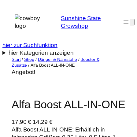
Zum
Inhalt
Sunshine State
springen
Growshop
hier zur Suchfunktion
hier Kategorien anzeigen
Start
/
Shop
/
Dünger & Nährstoffe
/
Booster &
Zusätze
/ Alfa Boost ALL-IN-ONE
Angebot!
Alfa Boost ALL-IN-ONE
U
A
17,90
€
14,29
€
r
k
Alfa Boost ALL-IN-ONE: Erhältlich in
s
t