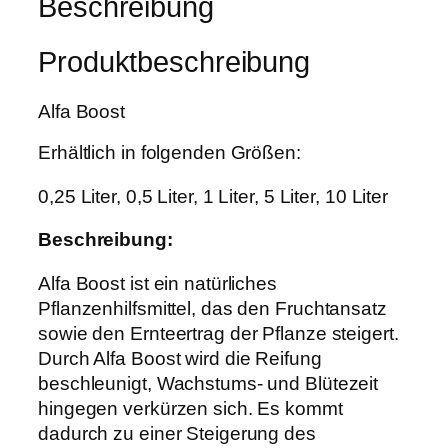
Beschreibung
a
,
A
r
2
L
:
9
Produktbeschreibung
L
1
-
7
€
Alfa Boost
I
,
.
N
9
Erhältlich in folgenden Größen:
-
0
O
0,25 Liter, 0,5 Liter, 1 Liter, 5 Liter, 10 Liter
N
€
E
Beschreibung:
M
Alfa Boost ist ein natürliches
e
Pflanzenhilfsmittel, das den Fruchtansatz
n
sowie den Ernteertrag der Pflanze steigert.
g
Durch Alfa Boost wird die Reifung
e
beschleunigt, Wachstums- und Blütezeit
hingegen verkürzen sich. Es kommt
dadurch zu einer Steigerung des