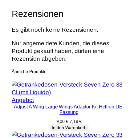
Rezensionen
Es gibt noch keine Rezensionen.
Nur angemeldete Kunden, die dieses
Produkt gekauft haben, dürfen eine
Rezension abgeben.
Ähnliche Produkte
Produkt
Angebot
Adjust A Wing Large Wings Adaptor Kit Hellion DE-
im
Fassung
Angebot
Ursprünglicher
Aktueller
9,00
€
7,19
€
Preis
Preis
In den Warenkorb
war:
ist: