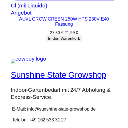
100,00 €
79,99 €.
Produkt
Angebot
AUVL GROW GREEN 250W HPS 230V E40
im
Fassung
Angebot
Ursprünglicher
Aktueller
27,50
€
21,99
€
Preis
Preis
In den Warenkorb
war:
ist:
27,50 €
21,99 €.
Sunshine State Growshop
Indoor-Gartenbedarf mit 24/7 Abholung &
Express-Service.
E-Mail: info@sunshine-state-growshop.de
Telefon: +49 162 533 31 27