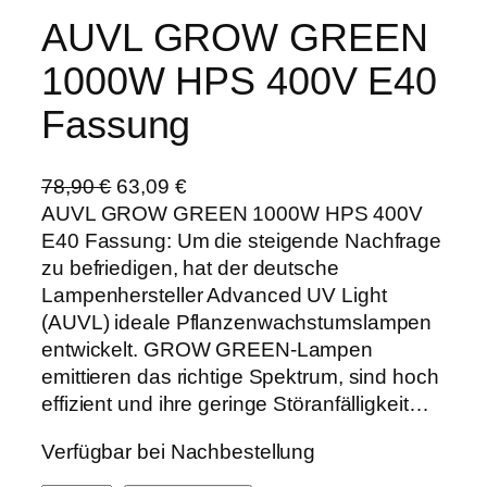
AUVL GROW GREEN
1000W HPS 400V E40
Fassung
U
A
78,90
€
63,09
€
r
k
AUVL GROW GREEN 1000W HPS 400V
s
t
E40 Fassung: Um die steigende Nachfrage
p
u
zu befriedigen, hat der deutsche
r
e
Lampenhersteller Advanced UV Light
ü
l
(AUVL) ideale Pflanzenwachstumslampen
n
l
entwickelt. GROW GREEN-Lampen
g
e
emittieren das richtige Spektrum, sind hoch
l
r
effizient und ihre geringe Störanfälligkeit…
i
P
Verfügbar bei Nachbestellung
c
r
h
e