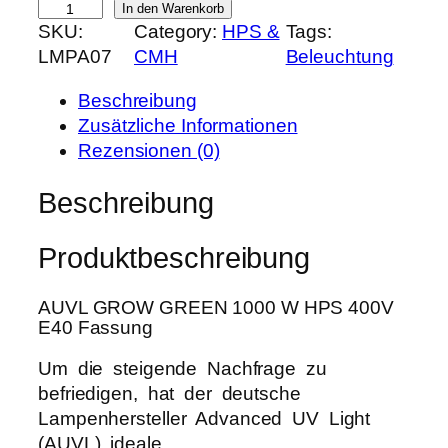
A
In den Warenkorb
e
i
SKU:
Category:
HPS &
Tags:
U
r
s
LMPA07
CMH
Beleuchtung
V
P
i
L
r
s
Beschreibung
G
e
t
Zusätzliche Informationen
R
i
:
Rezensionen (0)
O
s
6
W
Beschreibung
w
3
G
a
,
R
r
0
Produktbeschreibung
E
:
9
E
7
AUVL GROW GREEN 1000 W HPS 400V
N
8
€
E40 Fassung
1
,
.
0
Um die steigende Nachfrage zu
9
0
befriedigen, hat der deutsche
0
0
Lampenhersteller Advanced UV Light
W
(AUVL) ideale
€