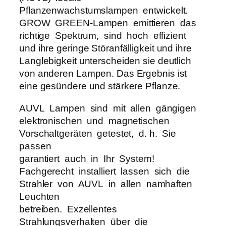
H
Pflanzenwachstumslampen entwickelt.
P
GROW GREEN-Lampen emittieren das
S
richtige Spektrum, sind hoch effizient
4
und ihre geringe Störanfälligkeit und ihre
0
Langlebigkeit unterscheiden sie deutlich
0
von anderen Lampen. Das Ergebnis ist
V
eine gesündere und stärkere Pflanze.
E
4
AUVL Lampen sind mit allen gängigen
0
elektronischen und magnetischen
F
Vorschaltgeräten getestet, d. h. Sie
a
passen
s
garantiert auch in Ihr System!
s
Fachgerecht installiert lassen sich die
u
Strahler von AUVL in allen namhaften
n
Leuchten
g
betreiben. Exzellentes
M
Strahlungsverhalten über die