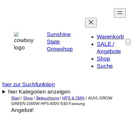
Zum
Inhalt
springen
Sunshine
Warenkorb
State
SALE /
Growshop
Angebote
Shop
Suche
hier zur Suchfunktion
hier Kategorien anzeigen
Start
/
Shop
/
Beleuchtung
/
HPS & CMH
/ AUVL GROW
GREEN 1000W HPS 400V E40 Fassung
Angebot!