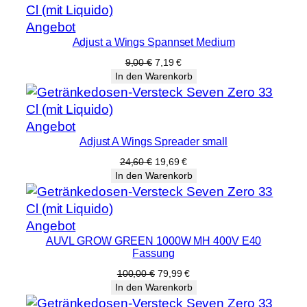
9,00 €
7,19 €.
Produkt
Angebot
Adjust a Wings Spannset Medium
im
Angebot
Ursprünglicher
Aktueller
9,00
€
7,19
€
Preis
Preis
In den Warenkorb
war:
ist:
9,00 €
7,19 €.
Produkt
Angebot
Adjust A Wings Spreader small
im
Angebot
Ursprünglicher
Aktueller
24,60
€
19,69
€
Preis
Preis
In den Warenkorb
war:
ist:
24,60 €
19,69 €.
Produkt
Angebot
AUVL GROW GREEN 1000W MH 400V E40
im
Fassung
Angebot
Ursprünglicher
Aktueller
100,00
€
79,99
€
Preis
Preis
In den Warenkorb
war:
ist: