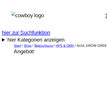
Zum
Inhalt
springen
hier zur Suchfunktion
hier Kategorien anzeigen
Start
/
Shop
/
Beleuchtung
/
HPS & CMH
/ AUVL GROW GREEN
Angebot!