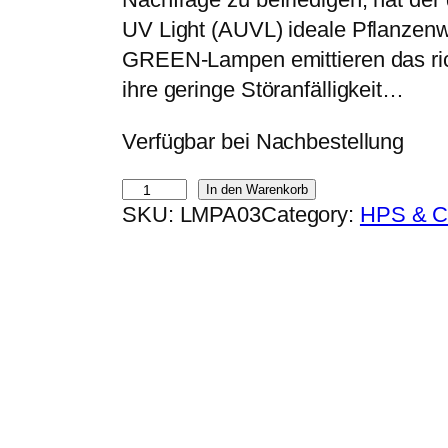
p
u
UV Light (AUVL) ideale Pflanze
r
e
GREEN-Lampen emittieren das rich
ü
l
ihre geringe Störanfälligkeit…
n
l
Verfügbar bei Nachbestellung
g
e
l
r
A
In den Warenkorb
i
P
SKU:
LMPA03
Category:
HPS & 
U
c
r
V
h
e
L
e
i
G
r
s
R
P
i
O
r
s
W
e
t
G