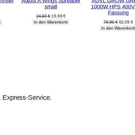
annset
Adjust A Wings Spreader
AUVL GROW GR
im
im
small
1000W HPS 400V
Angebot
Angebot
Fassung
licher
tueller
Ursprünglicher
Aktueller
24,60
€
19,69
€
eis
Preis
Preis
Ursprüng
A
b
In den Warenkorb
78,90
€
63,09
€
:
war:
ist:
Preis
P
In den Warenkor
19 €.
24,60 €
19,69 €.
war:
i
78,90 €
6
& Express-Service.