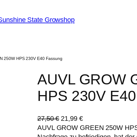
Sunshine State Growshop
 250W HPS 230V E40 Fassung
AUVL GROW 
HPS 230V E40
U
A
27,50
€
21,99
€
r
k
AUVL GROW GREEN 250W HPS 23
s
t
Nachfrage zu befriedigen, hat de