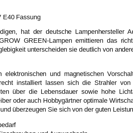
i
:
R
s
2
E
E40 Fassung
w
1
E
a
,
N
digen, hat der deutsche Lampenhersteller 
r
9
2
 GROW GREEN-Lampen emittieren das richtig
:
9
5
anglebigkeit unterscheiden sie deutlich von and
2
0
7
€
W
,
.
elektronischen und magnetischen Vorschaltg
H
5
recht installiert lassen sich die Strahler 
P
0
alten über die Lebensdauer sowie hohe Lichta
S
er oder auch Hobbygärtner optimale Wirtschaf
2
€
st und überzeugen Sie sich von der guten Leis
3
0
bedarf
V