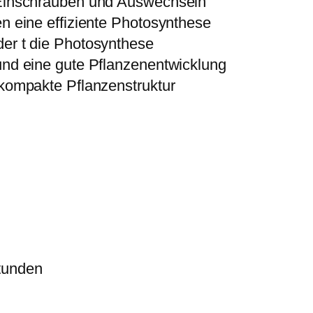
s Einschrauben und Auswechseln
E
en eine effiziente Photosynthese
4
der t die Photosynthese
0
 und eine gute Pflanzenentwicklung
F
 kompakte Pflanzenstruktur
a
s
s
u
n
g
M
e
n
tunden
g
e