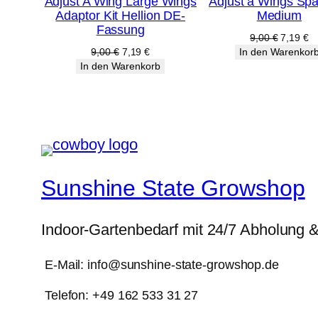
Adjust A Wing Large Wings
Adjust a Wings Sp
im
im
Adaptor Kit Hellion DE-
Medium
Angebot
Angebot
Fassung
Ursprüng
Ak
9,00
€
7,19
€
Preis
Pr
Ursprünglicher
Aktueller
9,00
€
7,19
€
In den Warenkor
war:
ist
Preis
Preis
In den Warenkorb
9,00 €
7,
war:
ist:
9,00 €
7,19 €.
Sunshine State Growshop
Indoor-Gartenbedarf mit 24/7 Abholung 
E-Mail: info@sunshine-state-growshop.de
Telefon: +49 162 533 31 27