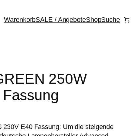
Warenkorb
SALE / Angebote
Shop
Suche
GREEN 250W
 Fassung
0V E40 Fassung: Um die steigende
r deutsche Lampenhersteller Advanced