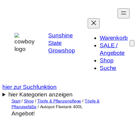
Zum
Inhalt
springen
Sunshine
Warenkorb
State
SALE /
Growshop
Angebote
Shop
Suche
hier zur Suchfunktion
hier Kategorien anzeigen
Start
/
Shop
/
Töpfe & Pflanzenpflege
/
Töpfe &
Pflanzgefäße
/ Autopot Flextank 400L
Angebot!