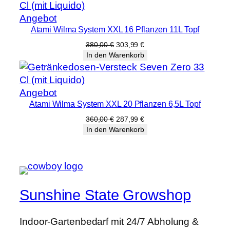
Produkt
Angebot
Atami Wilma System XXL 16 Pflanzen 11L Topf
im
Angebot
Ursprünglicher
Aktueller
380,00
€
303,99
€
Preis
Preis
In den Warenkorb
war:
ist:
380,00 €
303,99 €.
Produkt
Angebot
Atami Wilma System XXL 20 Pflanzen 6,5L Topf
im
Angebot
Ursprünglicher
Aktueller
360,00
€
287,99
€
Preis
Preis
In den Warenkorb
war:
ist:
360,00 €
287,99 €.
Sunshine State Growshop
Indoor-Gartenbedarf mit 24/7 Abholung &