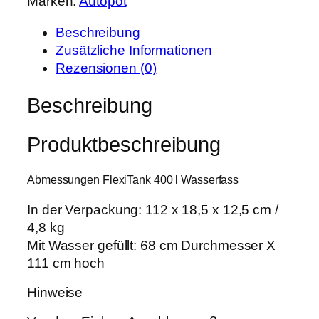
Marken:
Autopot
o
r
s
t
e
t
Beschreibung
F
i
:
Zusätzliche Informationen
l
s
1
Rezensionen (0)
e
w
5
x
Beschreibung
a
1
t
r
,
a
:
1
Produktbeschreibung
n
1
9
k
8
Abmessungen FlexiTank 400 l Wasserfass
4
9
€
0
,
.
In der Verpackung: 112 x 18,5 x 12,5 cm /
0
0
4,8 kg
L
0
Mit Wasser gefüllt: 68 cm Durchmesser X
M
111 cm hoch
e
€
n
Hinweise
g