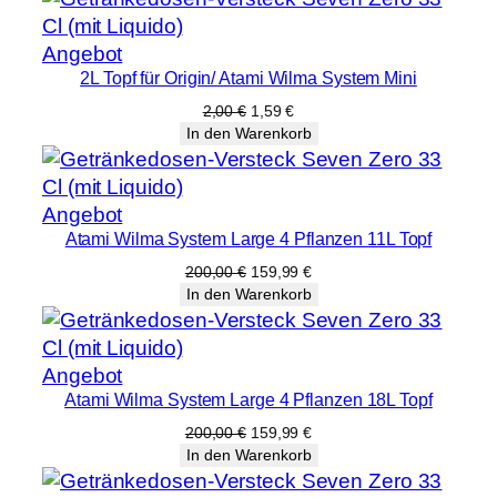
Produkt
Angebot
2L Topf für Origin/ Atami Wilma System Mini
im
Angebot
Ursprünglicher
Aktueller
2,00
€
1,59
€
Preis
Preis
In den Warenkorb
war:
ist:
2,00 €
1,59 €.
Produkt
Angebot
Atami Wilma System Large 4 Pflanzen 11L Topf
im
Angebot
Ursprünglicher
Aktueller
200,00
€
159,99
€
Preis
Preis
In den Warenkorb
war:
ist:
200,00 €
159,99 €.
Produkt
Angebot
Atami Wilma System Large 4 Pflanzen 18L Topf
im
Angebot
Ursprünglicher
Aktueller
200,00
€
159,99
€
Preis
Preis
In den Warenkorb
war:
ist:
200,00 €
159,99 €.