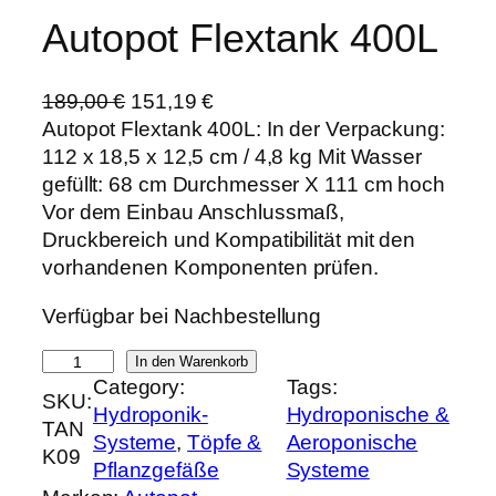
Autopot Flextank 400L
U
A
189,00
€
151,19
€
r
k
Autopot Flextank 400L: In der Verpackung:
s
t
112 x 18,5 x 12,5 cm / 4,8 kg Mit Wasser
p
u
gefüllt: 68 cm Durchmesser X 111 cm hoch
r
e
Vor dem Einbau Anschlussmaß,
ü
l
Druckbereich und Kompatibilität mit den
n
l
vorhandenen Komponenten prüfen.
g
e
Verfügbar bei Nachbestellung
l
r
i
P
A
In den Warenkorb
c
r
Category:
Tags:
u
SKU:
h
e
Hydroponik-
Hydroponische &
t
TAN
e
i
Systeme
, 
Töpfe &
Aeroponische
o
K09
r
s
Pflanzgefäße
Systeme
p
P
i