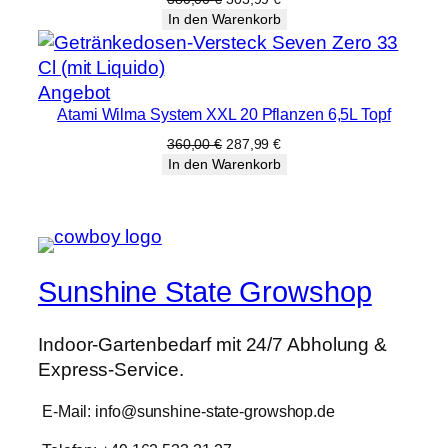
Preis
Preis
In den Warenkorb
war:
ist:
380,00 €
303,99 €.
Produkt
Angebot
Atami Wilma System XXL 20 Pflanzen 6,5L Topf
im
Angebot
Ursprünglicher
Aktueller
360,00
€
287,99
€
Preis
Preis
In den Warenkorb
war:
ist:
360,00 €
287,99 €.
Sunshine State Growshop
Indoor-Gartenbedarf mit 24/7 Abholung &
Express-Service.
E-Mail: info@sunshine-state-growshop.de