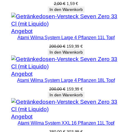
Angebot
Ursprünglicher
Aktueller
2,00
€
1,59
€
Preis
Preis
In den Warenkorb
war:
ist:
2,00 €
1,59 €.
Produkt
Angebot
Atami Wilma System Large 4 Pflanzen 11L Topf
im
Angebot
Ursprünglicher
Aktueller
200,00
€
159,99
€
Preis
Preis
In den Warenkorb
war:
ist:
200,00 €
159,99 €.
Produkt
Angebot
Atami Wilma System Large 4 Pflanzen 18L Topf
im
Angebot
Ursprünglicher
Aktueller
200,00
€
159,99
€
Preis
Preis
In den Warenkorb
war:
ist:
200,00 €
159,99 €.
Produkt
Angebot
Atami Wilma System XXL 16 Pflanzen 11L Topf
im
Angebot
Ursprünglicher
Aktueller
380,00
€
303,99
€