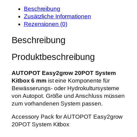
e
t
T
i
:
Beschreibung
E
s
2
Zusätzliche Informationen
a
w
3
Rezensionen (0)
s
a
1
y
Beschreibung
r
,
2
:
9
g
2
9
Produktbeschreibung
r
9
o
0
€
w
AUTOPOT Easy2grow 20POT System
,
.
2
Kitbox 6 mm
ist eine Komponente für
0
0
Bewässerungs- oder Hydrokultursysteme
0
P
von Autopot. Größe und Anschluss müssen
O
zum vorhandenen System passen.
€
T
Accessory Pack for AUTOPOT Easy2grow
S
20POT System Kitbox
y
s