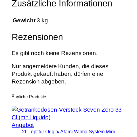
Zusätzliche Informationen
t
e
m
Gewicht
3 kg
K
i
Rezensionen
t
b
Es gibt noch keine Rezensionen.
o
x
Nur angemeldete Kunden, die dieses
6
Produkt gekauft haben, dürfen eine
m
Rezension abgeben.
m
M
Ähnliche Produkte
e
n
g
Produkt
Angebot
e
2L Topf für Origin/ Atami Wilma System Mini
im