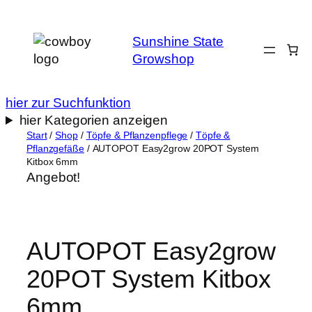
Zum
Inhalt
Sunshine State
springen
Growshop
hier zur Suchfunktion
hier Kategorien anzeigen
Start
/
Shop
/
Töpfe & Pflanzenpflege
/
Töpfe &
Pflanzgefäße
/ AUTOPOT Easy2grow 20POT System
Kitbox 6mm
Angebot!
AUTOPOT Easy2grow
20POT System Kitbox
6mm