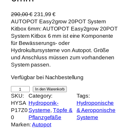
U
A
290,00
€
231,99
€
r
k
AUTOPOT Easy2grow 20POT System
s
t
Kitbox 6mm: AUTOPOT Easy2grow 20POT
p
u
System Kitbox 6 mm ist eine Komponente
r
e
für Bewässerungs- oder
ü
l
Hydrokultursysteme von Autopot. Größe
n
l
und Anschluss müssen zum vorhandenen
g
e
System passen.
l
r
Verfügbar bei Nachbestellung
i
P
c
r
A
In den Warenkorb
h
e
SKU:
Category:
Tags:
U
e
i
HYSA
Hydroponik-
Hydroponische
T
r
s
P17Z0
Systeme
, 
Töpfe &
& Aeroponische
O
P
i
0
Pflanzgefäße
Systeme
P
r
s
Marken:
Autopot
O