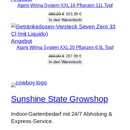
Atami Wilma System XXL 16 Pflanzen 11L Topf
im
Angebot
Ursprünglicher
Aktueller
380,00
€
303,99
€
Preis
Preis
In den Warenkorb
war:
ist:
380,00 €
303,99 €.
Produkt
Angebot
Atami Wilma System XXL 20 Pflanzen 6,5L Topf
im
Angebot
Ursprünglicher
Aktueller
360,00
€
287,99
€
Preis
Preis
In den Warenkorb
war:
ist:
360,00 €
287,99 €.
Sunshine State Growshop
Indoor-Gartenbedarf mit 24/7 Abholung &
Express-Service.