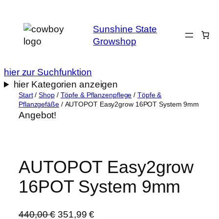
Zum
Inhalt
Sunshine State
springen
Growshop
hier zur Suchfunktion
hier Kategorien anzeigen
Start
/
Shop
/
Töpfe & Pflanzenpflege
/
Töpfe &
Pflanzgefäße
/ AUTOPOT Easy2grow 16POT System 9mm
Angebot!
AUTOPOT Easy2grow
16POT System 9mm
U
A
440,00
€
351,99
€