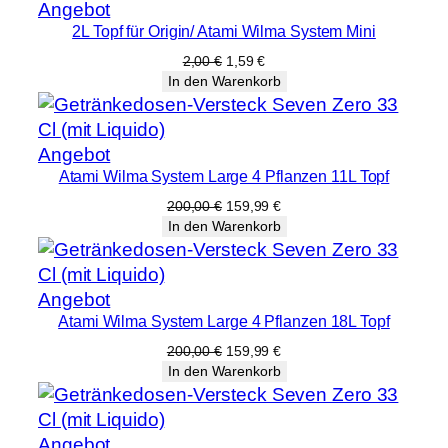
Produkt
Angebot
2L Topf für Origin/ Atami Wilma System Mini
im
Angebot
Ursprünglicher
Aktueller
2,00
€
1,59
€
Preis
Preis
In den Warenkorb
war:
ist:
2,00 €
1,59 €.
Produkt
Angebot
Atami Wilma System Large 4 Pflanzen 11L Topf
im
Angebot
Ursprünglicher
Aktueller
200,00
€
159,99
€
Preis
Preis
In den Warenkorb
war:
ist:
200,00 €
159,99 €.
Produkt
Angebot
Atami Wilma System Large 4 Pflanzen 18L Topf
im
Angebot
Ursprünglicher
Aktueller
200,00
€
159,99
€
Preis
Preis
In den Warenkorb
war:
ist:
200,00 €
159,99 €.
Produkt
Angebot