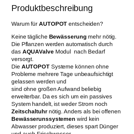
g
w
5
Produktbeschreibung
r
a
1
o
r
,
w
Warum für
AUTOPOT
entscheiden?
:
9
1
4
9
Keine tägliche
Bewässerung
mehr nötig.
6
4
Die Pflanzen werden automatisch durch
P
0
€
das
AQUAValve
Modul nach Bedarf
O
,
.
versorgt.
T
0
Die
AUTOPOT
Systeme können ohne
S
0
Probleme mehrere Tage unbeaufsichtigt
y
gelassen werden und
s
€
sind ohne großen Aufwand beliebig
t
erweiterbar. Da es sich um ein passives
e
System handelt, ist weder Strom noch
m
Zeitschaltuhr
nötig. Anders als bei offenen
9
Bewässerunssystemen
wird kein
m
Abwasser produziert, dieses spart Dünger
m
und auch Frischwasser.