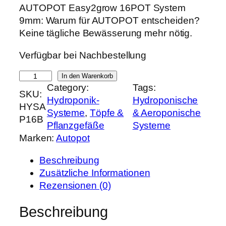
r
k
AUTOPOT Easy2grow 16POT System
s
t
9mm: Warum für AUTOPOT entscheiden?
p
u
Keine tägliche Bewässerung mehr nötig.
r
e
Verfügbar bei Nachbestellung
ü
l
n
l
A
In den Warenkorb
g
e
Category:
Tags:
U
SKU:
l
r
Hydroponik-
Hydroponische
T
HYSA
i
P
Systeme
, 
Töpfe &
& Aeroponische
O
P16B
c
r
Pflanzgefäße
Systeme
P
h
e
Marken:
Autopot
O
e
i
T
r
s
Beschreibung
E
P
i
Zusätzliche Informationen
a
r
s
Rezensionen (0)
s
e
t
y
Beschreibung
i
:
2
s
3