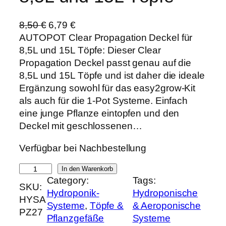
U
A
8,50
€
6,79
€
r
k
AUTOPOT Clear Propagation Deckel für
s
t
8,5L und 15L Töpfe: Dieser Clear
p
u
Propagation Deckel passt genau auf die
r
e
8,5L und 15L Töpfe und ist daher die ideale
ü
l
Ergänzung sowohl für das easy2grow-Kit
n
l
als auch für die 1-Pot Systeme. Einfach
g
e
eine junge Pflanze eintopfen und den
l
r
Deckel mit geschlossenen…
i
P
Verfügbar bei Nachbestellung
c
r
h
e
A
In den Warenkorb
e
i
Category:
Tags:
U
SKU:
r
s
Hydroponik-
Hydroponische
T
HYSA
P
i
Systeme
, 
Töpfe &
& Aeroponische
O
PZ27
r
s
Pflanzgefäße
Systeme
P