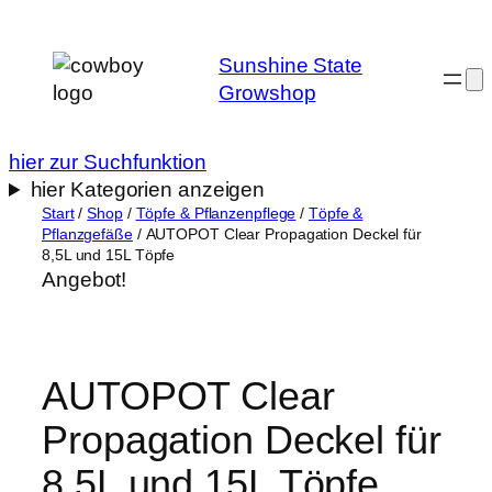
Zum
Inhalt
Sunshine State
springen
Growshop
hier zur Suchfunktion
hier Kategorien anzeigen
Start
/
Shop
/
Töpfe & Pflanzenpflege
/
Töpfe &
Pflanzgefäße
/ AUTOPOT Clear Propagation Deckel für
8,5L und 15L Töpfe
Angebot!
AUTOPOT Clear
Propagation Deckel für
8,5L und 15L Töpfe