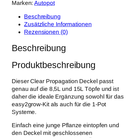
e
t
Marken:
Autopot
O
i
:
T
s
6
Beschreibung
C
w
,
Zusätzliche Informationen
l
a
7
Rezensionen (0)
e
r
9
a
Beschreibung
:
r
8
€
P
,
.
Produktbeschreibung
r
5
o
0
p
Dieser Clear Propagation Deckel passt
a
genau auf die 8,5L und 15L Töpfe und ist
€
g
daher die ideale Ergänzung sowohl für das
a
easy2grow-Kit als auch für die 1-Pot
t
Systeme.
i
Einfach eine junge Pflanze eintopfen und
o
den Deckel mit geschlossenen
n