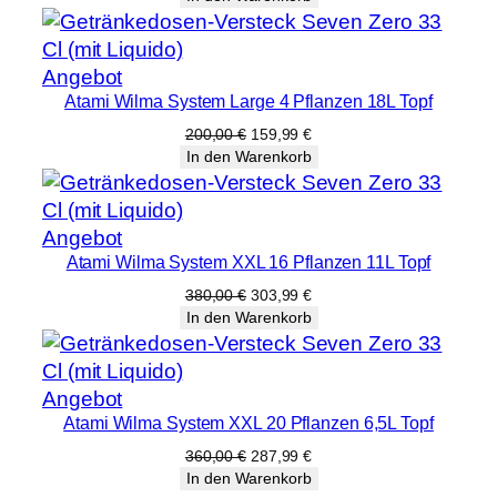
war:
ist:
200,00 €
159,99 €.
Produkt
Angebot
Atami Wilma System Large 4 Pflanzen 18L Topf
im
Angebot
Ursprünglicher
Aktueller
200,00
€
159,99
€
Preis
Preis
In den Warenkorb
war:
ist:
200,00 €
159,99 €.
Produkt
Angebot
Atami Wilma System XXL 16 Pflanzen 11L Topf
im
Angebot
Ursprünglicher
Aktueller
380,00
€
303,99
€
Preis
Preis
In den Warenkorb
war:
ist:
380,00 €
303,99 €.
Produkt
Angebot
Atami Wilma System XXL 20 Pflanzen 6,5L Topf
im
Angebot
Ursprünglicher
Aktueller
360,00
€
287,99
€
Preis
Preis
In den Warenkorb