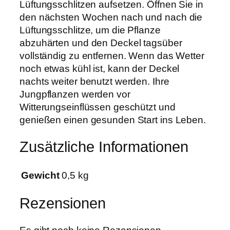
Lüftungsschlitzen aufsetzen. Öffnen Sie in
D
den nächsten Wochen nach und nach die
e
Lüftungsschlitze, um die Pflanze
c
abzuhärten und den Deckel tagsüber
k
vollständig zu entfernen. Wenn das Wetter
e
noch etwas kühl ist, kann der Deckel
l
nachts weiter benutzt werden. Ihre
f
Jungpflanzen werden vor
ü
Witterungseinflüssen geschützt und
r
genießen einen gesunden Start ins Leben.
8
,
Zusätzliche Informationen
5
L
u
Gewicht
0,5 kg
n
d
Rezensionen
1
5