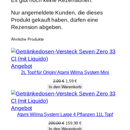
Es gibt noch keine Rezensionen.
L
T
Nur angemeldete Kunden, die dieses
ö
Produkt gekauft haben, dürfen eine
p
Rezension abgeben.
f
Ähnliche Produkte
e
M
e
n
Produkt
Angebot
g
2L Topf für Origin/ Atami Wilma System Mini
im
e
Angebot
Ursprünglicher
Aktueller
2,00
€
1,59
€
Preis
Preis
In den Warenkorb
war:
ist:
2,00 €
1,59 €.
Produkt
Angebot
Atami Wilma System Large 4 Pflanzen 11L Topf
im
Angebot
Ursprünglicher
Aktueller
200,00
€
159,99
€
Preis
Preis
In den Warenkorb