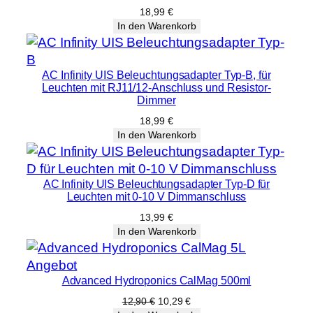
18,99
€
In den Warenkorb
AC Infinity UIS Beleuchtungsadapter Typ-B, für
Leuchten mit RJ11/12-Anschluss und Resistor-
Dimmer
18,99
€
In den Warenkorb
AC Infinity UIS Beleuchtungsadapter Typ-D für
Leuchten mit 0-10 V Dimmanschluss
13,99
€
In den Warenkorb
Produkt
Angebot
Advanced Hydroponics CalMag 500ml
im
Angebot
Ursprünglicher
Aktueller
12,90
€
10,29
€