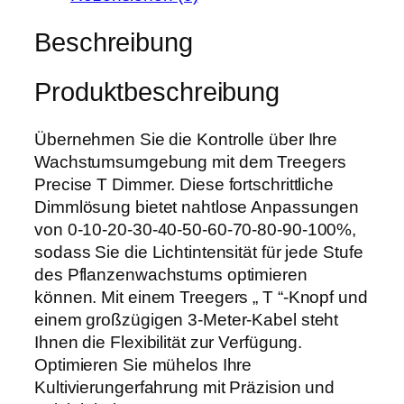
s
w
3
P
Beschreibung
a
,
r
r
1
e
:
9
Produktbeschreibung
c
2
i
9
€
s
Übernehmen Sie die Kontrolle über Ihre
,
.
e
Wachstumsumgebung mit dem Treegers
0
T
Precise T Dimmer. Diese fortschrittliche
0
D
Dimmlösung bietet nahtlose Anpassungen
i
von 0-10-20-30-40-50-60-70-80-90-100%,
€
m
sodass Sie die Lichtintensität für jede Stufe
m
des Pflanzenwachstums optimieren
e
können. Mit einem Treegers „ T “-Knopf und
r
einem großzügigen 3-Meter-Kabel steht
0
Ihnen die Flexibilität zur Verfügung.
-
Optimieren Sie mühelos Ihre
1
Kultivierungerfahrung mit Präzision und