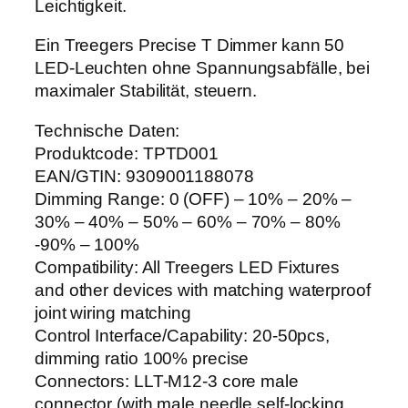
0
Leichtigkeit.
V
Ein Treegers Precise T Dimmer kann 50
M
LED-Leuchten ohne Spannungsabfälle, bei
e
maximaler Stabilität, steuern.
n
g
Technische Daten:
e
Produktcode: TPTD001
EAN/GTIN: 9309001188078
Dimming Range: 0 (OFF) – 10% – 20% –
30% – 40% – 50% – 60% – 70% – 80%
-90% – 100%
Compatibility: All Treegers LED Fixtures
and other devices with matching waterproof
joint wiring matching
Control Interface/Capability: 20-50pcs,
dimming ratio 100% precise
Connectors: LLT-M12-3 core male
connector (with male needle self-locking