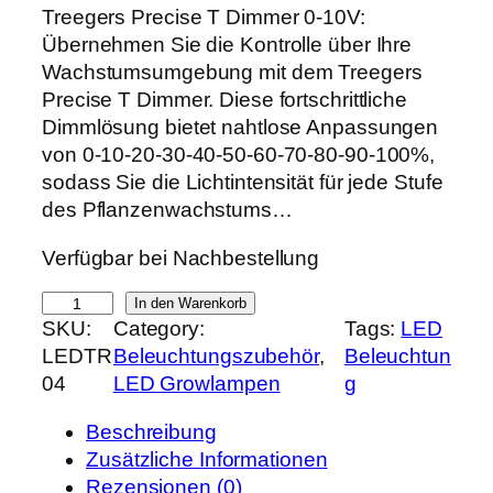
r
k
Treegers Precise T Dimmer 0-10V:
s
t
Übernehmen Sie die Kontrolle über Ihre
p
u
Wachstumsumgebung mit dem Treegers
r
e
Precise T Dimmer. Diese fortschrittliche
ü
l
Dimmlösung bietet nahtlose Anpassungen
n
l
von 0-10-20-30-40-50-60-70-80-90-100%,
g
e
sodass Sie die Lichtintensität für jede Stufe
l
r
des Pflanzenwachstums…
i
P
Verfügbar bei Nachbestellung
c
r
h
e
T
In den Warenkorb
e
i
SKU:
Category:
Tags:
LED
r
r
s
LEDTR
Beleuchtungszubehör
, 
Beleuchtun
e
P
i
04
LED Growlampen
g
e
r
s
g
e
t
Beschreibung
e
i
:
Zusätzliche Informationen
r
s
2
Rezensionen (0)