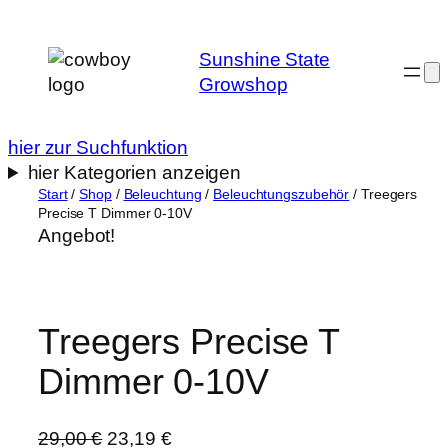
Zum
Inhalt
Sunshine State
springen
Growshop
hier zur Suchfunktion
hier Kategorien anzeigen
Start
/
Shop
/
Beleuchtung
/
Beleuchtungszubehör
/ Treegers
Precise T Dimmer 0-10V
Angebot!
Treegers Precise T
Dimmer 0-10V
U
A
29,00
€
23,19
€