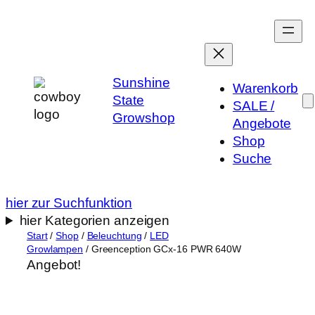
Zum
Inhalt
springen
Sunshine
Warenkorb
State
SALE /
Growshop
Angebote
Shop
Suche
hier zur Suchfunktion
hier Kategorien anzeigen
Start
/
Shop
/
Beleuchtung
/
LED
Growlampen
/ Greenception GCx-16 PWR 640W
Angebot!