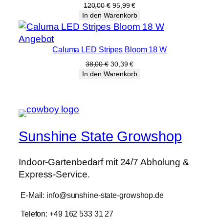
Ursprünglicher
Aktueller
120,00
€
95,99
€
Preis
Preis
In den Warenkorb
war:
ist:
120,00 €
95,99 €.
Produkt
Angebot
Caluma LED Stripes Bloom 18 W
im
Angebot
Ursprünglicher
Aktueller
38,00
€
30,39
€
Preis
Preis
In den Warenkorb
war:
ist:
38,00 €
30,39 €.
Sunshine State Growshop
Indoor-Gartenbedarf mit 24/7 Abholung &
Express-Service.
E-Mail: info@sunshine-state-growshop.de
Telefon: +49 162 533 31 27