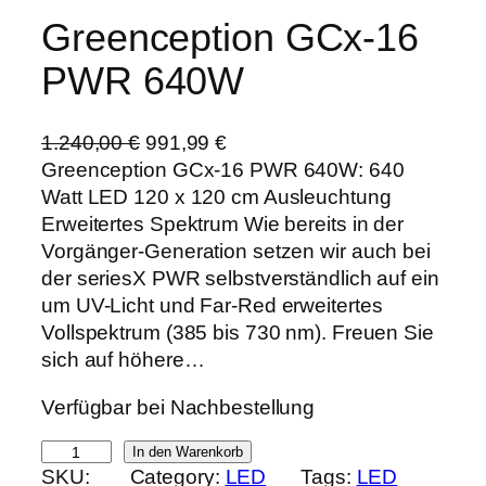
Greenception GCx-16
PWR 640W
U
A
1.240,00
€
991,99
€
r
k
Greenception GCx-16 PWR 640W: 640
s
t
Watt LED 120 x 120 cm Ausleuchtung
p
u
Erweitertes Spektrum Wie bereits in der
r
e
Vorgänger-Generation setzen wir auch bei
ü
l
der seriesX PWR selbstverständlich auf ein
n
l
um UV-Licht und Far-Red erweitertes
g
e
Vollspektrum (385 bis 730 nm). Freuen Sie
l
r
sich auf höhere…
i
P
Verfügbar bei Nachbestellung
c
r
h
e
G
In den Warenkorb
e
i
SKU:
Category:
LED
Tags:
LED
r