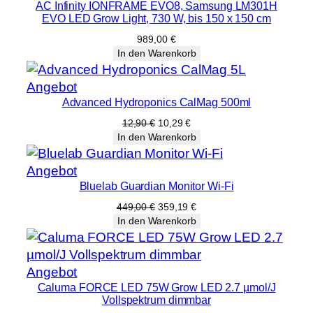
AC Infinity IONFRAME EVO8, Samsung LM301H
EVO LED Grow Light, 730 W, bis 150 x 150 cm
989,00
€
In den Warenkorb
Produkt
Angebot
Advanced Hydroponics CalMag 500ml
im
Angebot
Ursprünglicher
Aktueller
12,90
€
10,29
€
Preis
Preis
In den Warenkorb
war:
ist:
12,90 €
10,29 €.
Produkt
Angebot
Bluelab Guardian Monitor Wi-Fi
im
Angebot
Ursprünglicher
Aktueller
449,00
€
359,19
€
Preis
Preis
In den Warenkorb
war:
ist:
449,00 €
359,19 €.
Produkt
Angebot
Caluma FORCE LED 75W Grow LED 2.7 µmol/J
im
Vollspektrum dimmbar
Angebot