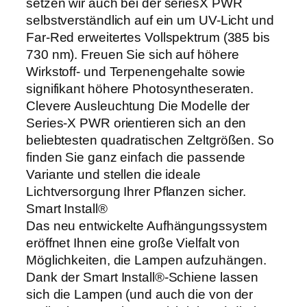
setzen wir auch bei der seriesX PWR
R
selbstverständlich auf ein um UV-Licht und
€
6
Far-Red erweitertes Vollspektrum (385 bis
4
730 nm). Freuen Sie sich auf höhere
0
Wirkstoff- und Terpenengehalte sowie
W
signifikant höhere Photosyntheseraten.
M
Clevere Ausleuchtung Die Modelle der
e
Series-X PWR orientieren sich an den
n
beliebtesten quadratischen Zeltgrößen. So
g
finden Sie ganz einfach die passende
e
Variante und stellen die ideale
Lichtversorgung Ihrer Pflanzen sicher.
Smart Install®
Das neu entwickelte Aufhängungssystem
eröffnet Ihnen eine große Vielfalt von
Möglichkeiten, die Lampen aufzuhängen.
Dank der Smart Install®-Schiene lassen
sich die Lampen (und auch die von der