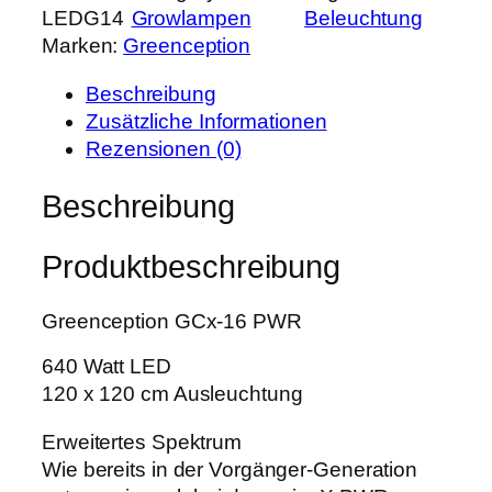
r
s
LEDG14
Growlampen
Beleuchtung
e
P
i
Marken:
Greenception
e
r
s
n
e
t
Beschreibung
c
i
:
Zusätzliche Informationen
e
s
9
Rezensionen (0)
p
w
9
t
Beschreibung
a
1
i
r
,
o
:
9
Produktbeschreibung
n
1
9
G
.
Greenception GCx-16 PWR
C
2
€
x
4
.
640 Watt LED
-
0
120 x 120 cm Ausleuchtung
1
,
6
Erweitertes Spektrum
0
P
Wie bereits in der Vorgänger-Generation
0
W