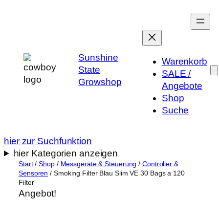
Zum
Inhalt
springen
Sunshine
Warenkorb
State
SALE /
Growshop
Angebote
Shop
Suche
hier zur Suchfunktion
hier Kategorien anzeigen
Start
/
Shop
/
Messgeräte & Steuerung
/
Controller &
Sensoren
/ Smoking Filter Blau Slim VE 30 Bags a 120
Filter
Angebot!