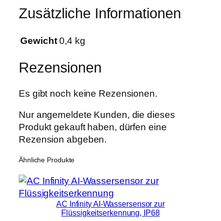
m
€
Zusätzliche Informationen
V
E
3
Gewicht
0,4 kg
0
B
Rezensionen
a
g
Es gibt noch keine Rezensionen.
s
a
Nur angemeldete Kunden, die dieses
1
Produkt gekauft haben, dürfen eine
2
Rezension abgeben.
0
Ähnliche Produkte
F
i
l
t
AC Infinity AI-Wassersensor zur
e
Flüssigkeitserkennung, IP68