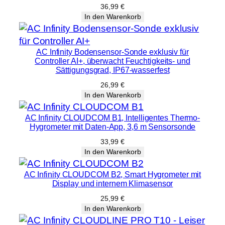
r
36,99
€
M
In den Warenkorb
e
n
AC Infinity Bodensensor-Sonde exklusiv für
g
Controller AI+, überwacht Feuchtigkeits- und
e
Sättigungsgrad, IP67-wasserfest
26,99
€
In den Warenkorb
AC Infinity CLOUDCOM B1, Intelligentes Thermo-
Hygrometer mit Daten-App, 3,6 m Sensorsonde
33,99
€
In den Warenkorb
AC Infinity CLOUDCOM B2, Smart Hygrometer mit
Display und internem Klimasensor
25,99
€
In den Warenkorb