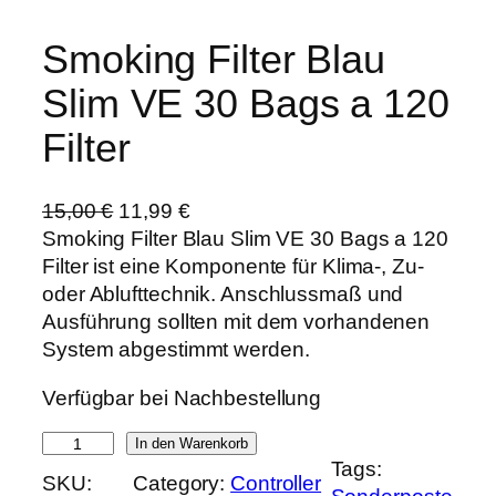
Smoking Filter Blau
Slim VE 30 Bags a 120
Filter
U
A
15,00
€
11,99
€
r
k
Smoking Filter Blau Slim VE 30 Bags a 120
s
t
Filter ist eine Komponente für Klima-, Zu-
p
u
oder Ablufttechnik. Anschlussmaß und
r
e
Ausführung sollten mit dem vorhandenen
ü
l
System abgestimmt werden.
n
l
Verfügbar bei Nachbestellung
g
e
l
r
S
In den Warenkorb
i
P
Tags:
m
SKU:
Category:
Controller
c
r