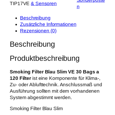
Sonderposte
o
TIP17VE
& Sensoren
h
e
n
k
e
i
i
r
s
Beschreibung
n
P
i
Zusätzliche Informationen
g
r
s
Rezensionen (0)
F
e
t
i
Beschreibung
i
:
l
s
1
t
w
1
Produktbeschreibung
e
a
,
r
r
9
B
Smoking Filter Blau Slim VE 30 Bags a
:
9
l
120 Filter
ist eine Komponente für Klima-,
1
a
Zu- oder Ablufttechnik. Anschlussmaß und
5
€
u
Ausführung sollten mit dem vorhandenen
,
.
S
System abgestimmt werden.
0
l
0
Smoking Filter Blau Slim
i