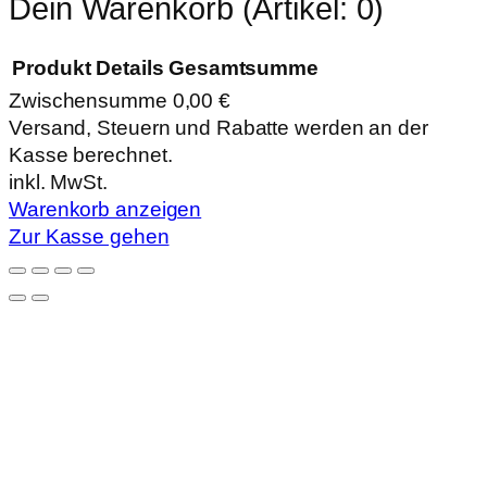
Dein Warenkorb
(Artikel: 0)
Produkt
Details
Gesamtsumme
Zwischensumme
0,00 €
Produkte
Versand, Steuern und Rabatte werden an der
Kasse berechnet.
im
inkl. MwSt.
Warenkorb
Warenkorb anzeigen
Zur Kasse gehen