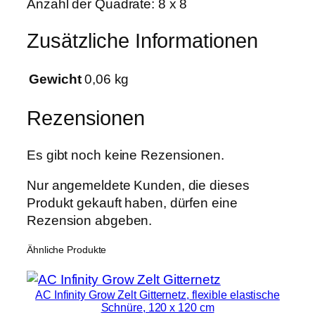
Anzahl der Quadrate: 8 x 8
0
M
Zusätzliche Informationen
e
n
Gewicht
0,06 kg
g
e
Rezensionen
Es gibt noch keine Rezensionen.
Nur angemeldete Kunden, die dieses
Produkt gekauft haben, dürfen eine
Rezension abgeben.
Ähnliche Produkte
AC Infinity Grow Zelt Gitternetz, flexible elastische
Schnüre, 120 x 120 cm