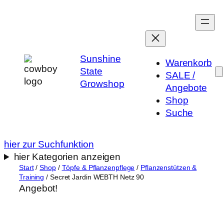
Zum
Inhalt
springen
Sunshine
Warenkorb
State
SALE /
Growshop
Angebote
Shop
Suche
hier zur Suchfunktion
hier Kategorien anzeigen
Start
/
Shop
/
Töpfe & Pflanzenpflege
/
Pflanzenstützen &
Training
/ Secret Jardin WEBTH Netz 90
Angebot!