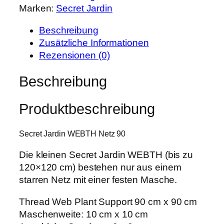
r
s
Marken:
Secret Jardin
e
P
i
t
r
s
Beschreibung
J
e
t
Zusätzliche Informationen
a
i
:
Rezensionen (0)
r
s
4
d
Beschreibung
w
,
i
a
7
n
r
9
Produktbeschreibung
W
:
E
6
€
Secret Jardin WEBTH Netz 90
B
,
.
T
0
Die kleinen Secret Jardin WEBTH (bis zu
H
0
120×120 cm) bestehen nur aus einem
N
starren Netz mit einer festen Masche.
e
€
t
Thread Web Plant Support 90 cm x 90 cm
z
Maschenweite: 10 cm x 10 cm
9