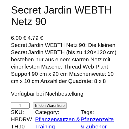
Secret Jardin WEBTH
Netz 90
U
A
6,00
€
4,79
€
r
k
Secret Jardin WEBTH Netz 90: Die kleinen
s
t
Secret Jardin WEBTH (bis zu 120×120 cm)
p
u
bestehen nur aus einem starren Netz mit
r
e
einer festen Masche. Thread Web Plant
ü
l
Support 90 cm x 90 cm Maschenweite: 10
n
l
cm x 10 cm Anzahl der Quadrate: 8 x 8
g
e
Verfügbar bei Nachbestellung
l
r
i
P
S
In den Warenkorb
c
r
SKU:
Category:
Tags:
e
h
e
HBDRW
Pflanzenstützen &
Pflanzenzelte
c
e
i
TH90
Training
& Zubehör
r