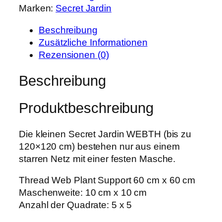
r
s
Marken:
Secret Jardin
e
P
i
t
r
s
Beschreibung
J
e
t
Zusätzliche Informationen
a
i
:
Rezensionen (0)
r
s
3
d
Beschreibung
w
,
i
a
5
n
r
9
Produktbeschreibung
W
:
E
4
€
B
Die kleinen Secret Jardin WEBTH (bis zu
,
.
T
120×120 cm) bestehen nur aus einem
5
H
starren Netz mit einer festen Masche.
0
N
Thread Web Plant Support 60 cm x 60 cm
e
€
Maschenweite: 10 cm x 10 cm
t
Anzahl der Quadrate: 5 x 5
z
6