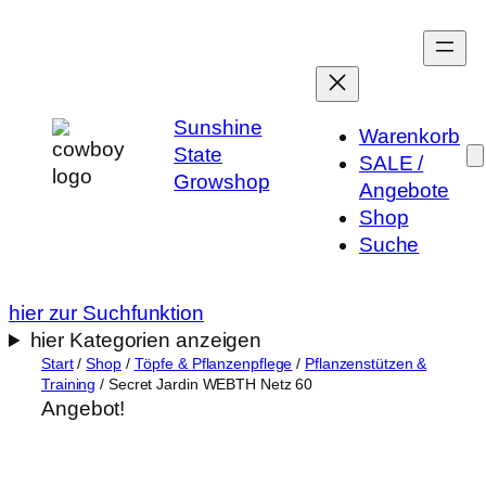
Zum
Inhalt
springen
Sunshine
Warenkorb
State
SALE /
Growshop
Angebote
Shop
Suche
hier zur Suchfunktion
hier Kategorien anzeigen
Start
/
Shop
/
Töpfe & Pflanzenpflege
/
Pflanzenstützen &
Training
/ Secret Jardin WEBTH Netz 60
Angebot!