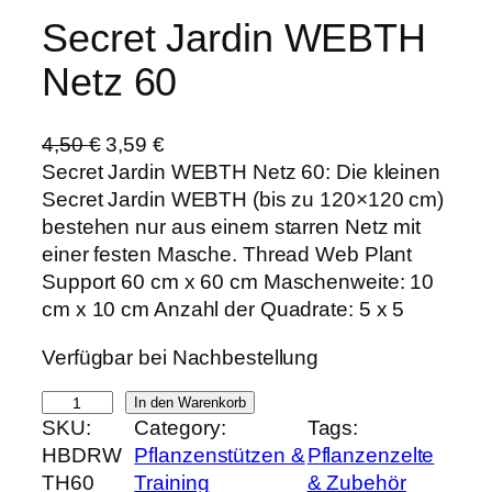
Secret Jardin WEBTH
Netz 60
U
A
4,50
€
3,59
€
r
k
Secret Jardin WEBTH Netz 60: Die kleinen
s
t
Secret Jardin WEBTH (bis zu 120×120 cm)
p
u
bestehen nur aus einem starren Netz mit
r
e
einer festen Masche. Thread Web Plant
ü
l
Support 60 cm x 60 cm Maschenweite: 10
n
l
cm x 10 cm Anzahl der Quadrate: 5 x 5
g
e
Verfügbar bei Nachbestellung
l
r
i
P
S
In den Warenkorb
c
r
SKU:
Category:
Tags:
e
h
e
HBDRW
Pflanzenstützen &
Pflanzenzelte
c
e
i
TH60
Training
& Zubehör
r