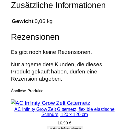
Zusätzliche Informationen
0
M
e
Gewicht
0,06 kg
n
g
Rezensionen
e
Es gibt noch keine Rezensionen.
Nur angemeldete Kunden, die dieses
Produkt gekauft haben, dürfen eine
Rezension abgeben.
Ähnliche Produkte
AC Infinity Grow Zelt Gitternetz, flexible elastische
Schnüre, 120 x 120 cm
16,99
€
In den Warenkorb