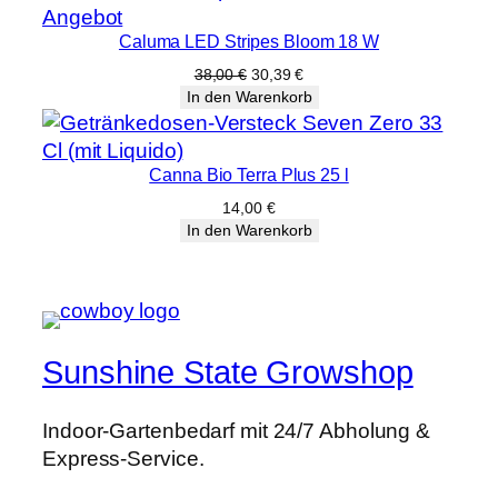
120,00 €
95,99 €.
Produkt
Angebot
Caluma LED Stripes Bloom 18 W
im
Angebot
Ursprünglicher
Aktueller
38,00
€
30,39
€
Preis
Preis
In den Warenkorb
war:
ist:
38,00 €
30,39 €.
Canna Bio Terra Plus 25 l
14,00
€
In den Warenkorb
Sunshine State Growshop
Indoor-Gartenbedarf mit 24/7 Abholung &
Express-Service.