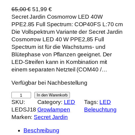
U
A
65,00
€
51,99
€
r
k
Secret Jardin Cosmorrow LED 40W
s
t
PPE2.85 Full Spectrum: COP40FS L:70 cm
p
u
Die Vollspektrum Variante der Secret Jardin
r
e
Cosmorrow LED 40 W PPE2,85 Full
ü
l
Spectrum ist für die Wachstums- und
n
l
Blütephase von Pflanzen geeignet. Der
g
e
LED-Streifen kann in Kombination mit
l
r
einem separaten Netzteil (COM40 /…
i
P
Verfügbar bei Nachbestellung
c
r
h
e
S
In den Warenkorb
e
i
SKU:
Category:
LED
Tags:
LED
e
r
s
LEDSJ18
Growlampen
Beleuchtung
c
P
i
Marken:
Secret Jardin
r
r
s
e
e
t
Beschreibung
t