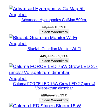
t
r
Produkt
Angebot
u
Advanced Hydroponics CalMag 500ml
im
m
Angebot
Ursprünglicher
Aktueller
12,90
€
10,29
€
M
Preis
Preis
In den Warenkorb
e
war:
ist:
12,90 €
10,29 €.
n
Produkt
Angebot
g
Bluelab Guardian Monitor Wi-Fi
im
e
Angebot
Ursprünglicher
Aktueller
449,00
€
359,19
€
Preis
Preis
In den Warenkorb
war:
ist:
449,00 €
359,19 €.
Produkt
Angebot
Caluma FORCE LED 75W Grow LED 2.7 µmol/J
im
Vollspektrum dimmbar
Angebot
Ursprünglicher
Aktueller
120,00
€
95,99
€
Preis
Preis
In den Warenkorb
war:
ist: