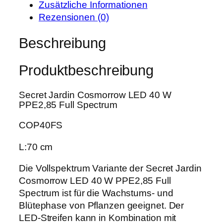
i
:
Zusätzliche Informationen
J
s
5
Rezensionen (0)
a
w
1
r
Beschreibung
a
,
d
r
9
i
:
9
Produktbeschreibung
n
6
C
5
€
Secret Jardin Cosmorrow LED 40 W
o
,
.
PPE2,85 Full Spectrum
s
0
m
COP40FS
0
o
r
L:70 cm
€
r
Die Vollspektrum Variante der Secret Jardin
o
Cosmorrow LED 40 W PPE2,85 Full
w
Spectrum ist für die Wachstums- und
L
Blütephase von Pflanzen geeignet. Der
E
LED-Streifen kann in Kombination mit
D