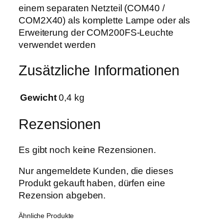
einem separaten Netzteil (COM40 /
4
COM2X40) als komplette Lampe oder als
0
Erweiterung der COM200FS-Leuchte
W
verwendet werden
P
P
Zusätzliche Informationen
E
2
.
Gewicht
0,4 kg
8
5
Rezensionen
F
u
Es gibt noch keine Rezensionen.
l
l
Nur angemeldete Kunden, die dieses
S
Produkt gekauft haben, dürfen eine
p
Rezension abgeben.
e
Ähnliche Produkte
c