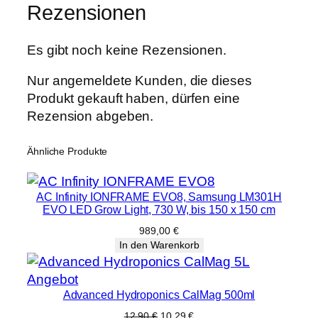
Rezensionen
n
g
Es gibt noch keine Rezensionen.
e
Nur angemeldete Kunden, die dieses
Produkt gekauft haben, dürfen eine
Rezension abgeben.
Ähnliche Produkte
AC Infinity IONFRAME EVO8, Samsung LM301H
EVO LED Grow Light, 730 W, bis 150 x 150 cm
989,00
€
In den Warenkorb
Produkt
Angebot
Advanced Hydroponics CalMag 500ml
im
Angebot
Ursprünglicher
Aktueller
12,90
€
10,29
€