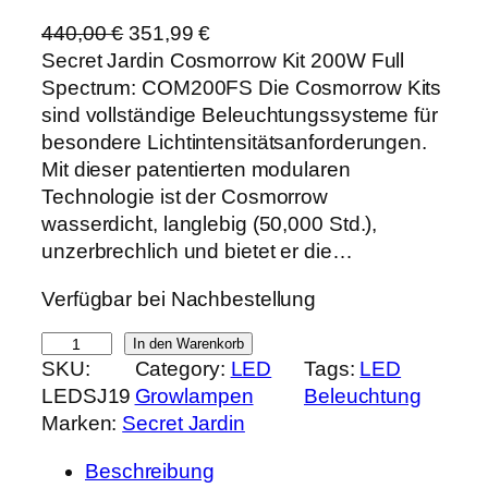
U
A
440,00
€
351,99
€
r
k
Secret Jardin Cosmorrow Kit 200W Full
s
t
Spectrum: COM200FS Die Cosmorrow Kits
p
u
sind vollständige Beleuchtungssysteme für
r
e
besondere Lichtintensitätsanforderungen.
ü
l
Mit dieser patentierten modularen
n
l
Technologie ist der Cosmorrow
g
e
wasserdicht, langlebig (50,000 Std.),
l
r
unzerbrechlich und bietet er die…
i
P
Verfügbar bei Nachbestellung
c
r
h
e
S
In den Warenkorb
e
i
SKU:
Category:
LED
Tags:
LED
e
r
s
LEDSJ19
Growlampen
Beleuchtung
c
P
i
Marken:
Secret Jardin
r
r
s
e
e
t
Beschreibung
t