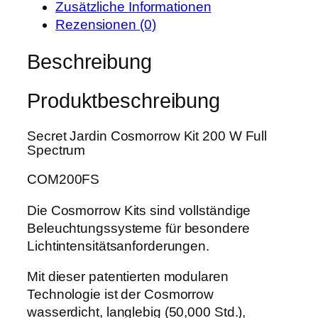
i
:
Zusätzliche Informationen
J
s
3
Rezensionen (0)
a
w
5
r
Beschreibung
a
1
d
r
,
i
:
9
Produktbeschreibung
n
4
9
C
4
Secret Jardin Cosmorrow Kit 200 W Full
o
0
€
Spectrum
s
,
.
m
COM200FS
0
o
0
r
Die Cosmorrow Kits sind vollständige
r
Beleuchtungssysteme für besondere
€
o
Lichtintensitätsanforderungen.
w
Mit dieser patentierten modularen
K
Technologie ist der Cosmorrow
i
wasserdicht, langlebig (50,000 Std.),
t