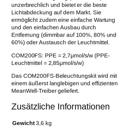
unzerbrechlich und bietet er die beste
2
Lichtabdeckung auf dem Markt. Sie
0
ermöglicht zudem eine einfache Wartung
0
und den einfachen Ausbau durch
W
Entfernung (dimmbar auf 100%, 80% und
F
60%) oder Austausch der Leuchtmittel.
u
l
COM200FS: PPE = 2,7μmol/s/w (PPE-
l
Leuchtmittel = 2,85μmol/s/w)
S
p
Das COM200FS-Beleuchtungskit wird mit
e
einem äußerst langlebigen und effizienten
c
MeanWell-Treiber geliefert.
t
r
Zusätzliche Informationen
u
m
Gewicht
3,6 kg
M
e