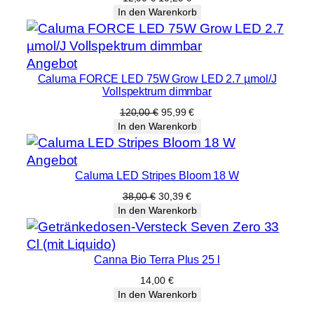
Preis
Preis
In den Warenkorb
war:
ist:
12,90 €
10,29 €.
Produkt
Angebot
Caluma FORCE LED 75W Grow LED 2.7 µmol/J
im
Vollspektrum dimmbar
Angebot
Ursprünglicher
Aktueller
120,00
€
95,99
€
Preis
Preis
In den Warenkorb
war:
ist:
120,00 €
95,99 €.
Produkt
Angebot
Caluma LED Stripes Bloom 18 W
im
Angebot
Ursprünglicher
Aktueller
38,00
€
30,39
€
Preis
Preis
In den Warenkorb
war:
ist:
38,00 €
30,39 €.
Canna Bio Terra Plus 25 l
14,00
€
In den Warenkorb