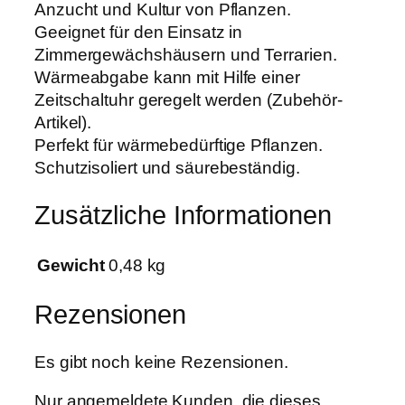
Anzucht und Kultur von Pflanzen.
1
Geeignet für den Einsatz in
5
Zimmergewächshäusern und Terrarien.
c
Wärmeabgabe kann mit Hilfe einer
m
Zeitschaltuhr geregelt werden (Zubehör-
2
Artikel).
0
Perfekt für wärmebedürftige Pflanzen.
W
Schutzisoliert und säurebeständig.
a
t
Zusätzliche Informationen
t
M
Gewicht
0,48 kg
e
n
Rezensionen
g
e
Es gibt noch keine Rezensionen.
Nur angemeldete Kunden, die dieses