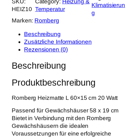
SKU:
Category:
Heizung &
r
s
Klimatisierun
m
HEIZ10
Temperatur
P
i
g
b
r
s
Marken:
Romberg
e
e
t
r
i
:
Beschreibung
g
s
3
Zusätzliche Informationen
H
w
5
Rezensionen (0)
e
a
,
i
Beschreibung
r
9
z
:
9
m
4
Produktbeschreibung
a
5
€
t
,
.
Romberg Heizmatte L 60×15 cm 20 Watt
t
0
e
0
Passend für Gewächshäuser 58 x 19 cm
L
Bietet in Verbindung mit den Romberg
6
€
Gewächshäusern die idealen
0
Voraussetzungen für eine erfolgreiche
x