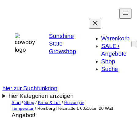
Zum
Inhalt
springen
Sunshine
Warenkorb
State
SALE /
Growshop
Angebote
Shop
Suche
hier zur Suchfunktion
hier Kategorien anzeigen
Start
/
Shop
/
Klima & Luft
/
Heizung &
Temperatur
/ Romberg Heizmatte L 60x15cm 20 Watt
Angebot!