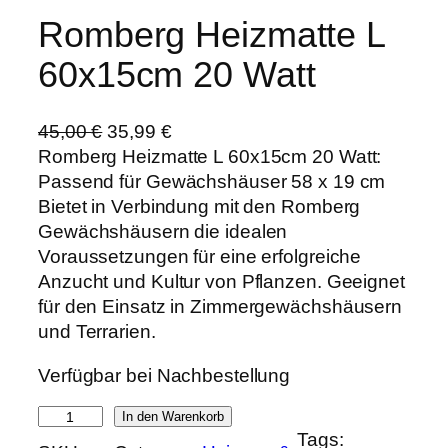
Romberg Heizmatte L
60x15cm 20 Watt
U
A
45,00
€
35,99
€
r
k
Romberg Heizmatte L 60x15cm 20 Watt:
s
t
Passend für Gewächshäuser 58 x 19 cm
p
u
Bietet in Verbindung mit den Romberg
r
e
Gewächshäusern die idealen
ü
l
Voraussetzungen für eine erfolgreiche
n
l
Anzucht und Kultur von Pflanzen. Geeignet
g
e
für den Einsatz in Zimmergewächshäusern
l
r
und Terrarien.
i
P
Verfügbar bei Nachbestellung
c
r
h
e
R
In den Warenkorb
e
i
Tags:
o