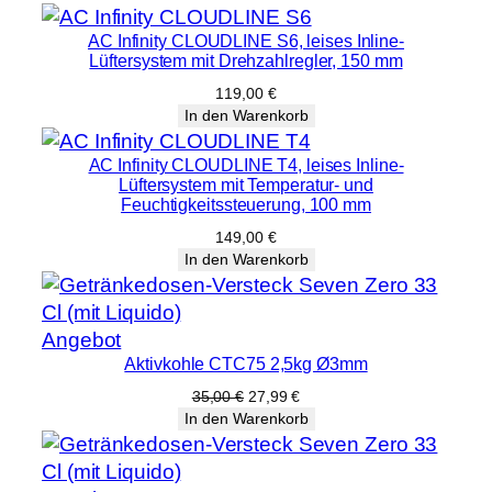
AC Infinity CLOUDLINE S6, leises Inline-
Lüftersystem mit Drehzahlregler, 150 mm
119,00
€
In den Warenkorb
AC Infinity CLOUDLINE T4, leises Inline-
Lüftersystem mit Temperatur- und
Feuchtigkeitssteuerung, 100 mm
149,00
€
In den Warenkorb
Produkt
Angebot
Aktivkohle CTC75 2,5kg Ø3mm
im
Angebot
Ursprünglicher
Aktueller
35,00
€
27,99
€
Preis
Preis
In den Warenkorb
war:
ist:
35,00 €
27,99 €.