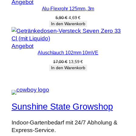
Produkt
Angebot
Alu-Flexrohr 125mm, 3m
im
Angebot
Ursprünglicher
Aktueller
5,90
€
4,69
€
Preis
Preis
In den Warenkorb
war:
ist:
5,90 €
4,69 €.
Produkt
Angebot
Aluschlauch 102mm 10mVE
im
Angebot
Ursprünglicher
Aktueller
17,00
€
13,59
€
Preis
Preis
In den Warenkorb
war:
ist:
17,00 €
13,59 €.
Sunshine State Growshop
Indoor-Gartenbedarf mit 24/7 Abholung &
Express-Service.