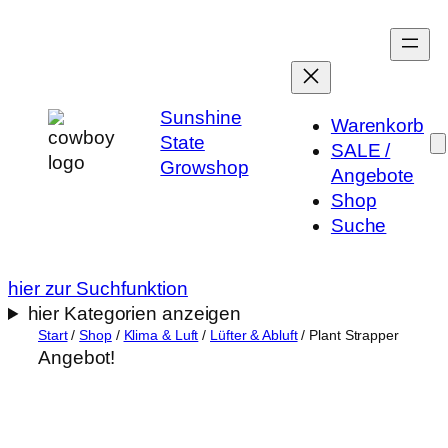
Zum
Inhalt
springen
Sunshine
Warenkorb
State
SALE /
Growshop
Angebote
Shop
Suche
hier zur Suchfunktion
hier Kategorien anzeigen
Start
/
Shop
/
Klima & Luft
/
Lüfter & Abluft
/ Plant Strapper
Angebot!