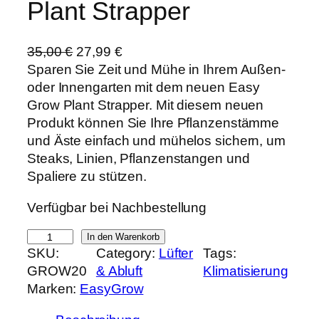
Plant Strapper
U
A
35,00
€
27,99
€
r
k
Sparen Sie Zeit und Mühe in Ihrem Außen-
s
t
oder Innengarten mit dem neuen Easy
p
u
Grow Plant Strapper. Mit diesem neuen
r
e
Produkt können Sie Ihre Pflanzenstämme
ü
l
und Äste einfach und mühelos sichern, um
n
l
Steaks, Linien, Pflanzenstangen und
g
e
Spaliere zu stützen.
l
r
Verfügbar bei Nachbestellung
i
P
c
r
P
In den Warenkorb
h
e
SKU:
Category:
Lüfter
Tags:
l
e
i
GROW20
& Abluft
Klimatisierung
a
r
s
Marken:
EasyGrow
n
P
i
t
r
s