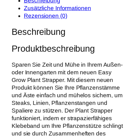
Beschreibung
S
e
t
Zusätzliche Informationen
t
i
:
Rezensionen (0)
r
s
2
a
Beschreibung
w
7
p
a
,
p
r
9
Produktbeschreibung
e
:
9
r
3
M
Sparen Sie Zeit und Mühe in Ihrem Außen-
5
€
e
oder Innengarten mit dem neuen Easy
,
.
n
Grow Plant Strapper. Mit diesem neuen
0
g
Produkt können Sie Ihre Pflanzenstämme
0
e
und Äste einfach und mühelos sichern, um
Steaks, Linien, Pflanzenstangen und
€
Spaliere zu stützen. Der Plant Strapper
funktioniert, indem er strapazierfähiges
Klebeband um Ihre Pflanzenstütze schlingt
und sie durch Zusammenheften des