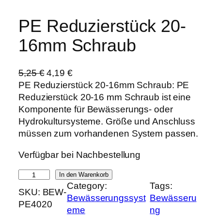
PE Reduzierstück 20-
16mm Schraub
U
A
5,25
€
4,19
€
r
k
PE Reduzierstück 20-16mm Schraub: PE
s
t
Reduzierstück 20-16 mm Schraub ist eine
p
u
Komponente für Bewässerungs- oder
r
e
Hydrokultursysteme. Größe und Anschluss
ü
l
müssen zum vorhandenen System passen.
n
l
Verfügbar bei Nachbestellung
g
e
l
r
P
In den Warenkorb
i
P
Category:
Tags:
E
SKU:
BEW-
c
r
Bewässerungssyst
Bewässeru
R
PE4020
h
e
eme
ng
e