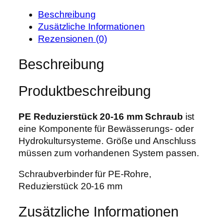
e
i
d
r
s
Beschreibung
u
P
i
Zusätzliche Informationen
z
r
s
Rezensionen (0)
i
e
t
e
Beschreibung
i
:
r
s
4
s
w
,
Produktbeschreibung
t
a
1
ü
r
9
c
PE Reduzierstück 20-16 mm Schraub
ist
:
k
eine Komponente für Bewässerungs- oder
5
€
2
Hydrokultursysteme. Größe und Anschluss
,
.
0
müssen zum vorhandenen System passen.
2
-
5
Schraubverbinder für PE-Rohre,
1
Reduzierstück 20-16 mm
6
€
m
Zusätzliche Informationen
m