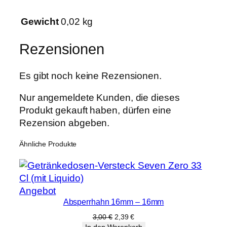
S
c
Gewicht
0,02 kg
h
r
Rezensionen
a
u
Es gibt noch keine Rezensionen.
b
M
Nur angemeldete Kunden, die dieses
e
Produkt gekauft haben, dürfen eine
n
Rezension abgeben.
g
Ähnliche Produkte
e
Produkt
Angebot
Absperrhahn 16mm – 16mm
im
Angebot
Ursprünglicher
Aktueller
3,00
€
2,39
€
Preis
Preis