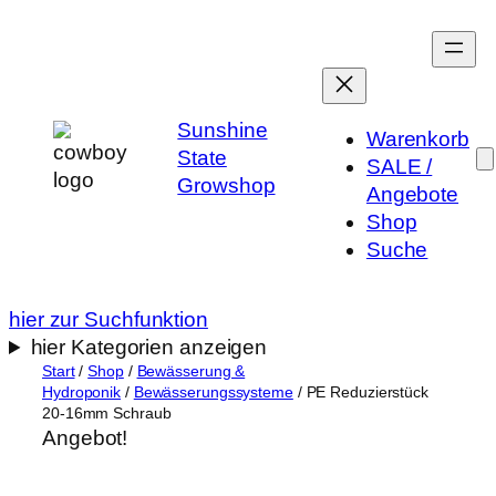
Zum
Inhalt
springen
Sunshine
Warenkorb
State
SALE /
Growshop
Angebote
Shop
Suche
hier zur Suchfunktion
hier Kategorien anzeigen
Start
/
Shop
/
Bewässerung &
Hydroponik
/
Bewässerungssysteme
/ PE Reduzierstück
20-16mm Schraub
Angebot!